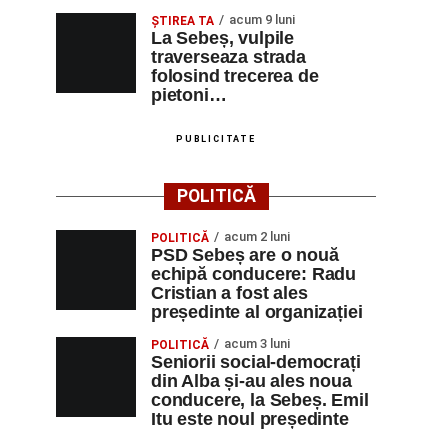
acum 9 luni
ŞTIREA TA
La Sebeș, vulpile
traverseaza strada
folosind trecerea de
pietoni…
PUBLICITATE
POLITICĂ
acum 2 luni
POLITICĂ
PSD Sebeș are o nouă
echipă conducere: Radu
Cristian a fost ales
președinte al organizației
acum 3 luni
POLITICĂ
Seniorii social-democrați
din Alba și-au ales noua
conducere, la Sebeș. Emil
Itu este noul președinte