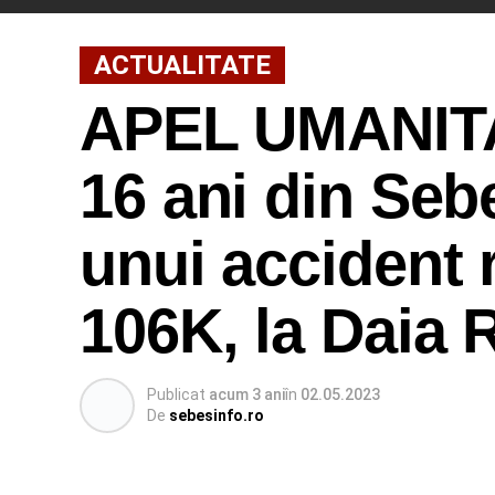
ACTUALITATE
APEL UMANITAR
16 ani din Seb
unui accident 
106K, la Daia
Publicat
acum 3 ani
în
02.05.2023
De
sebesinfo.ro