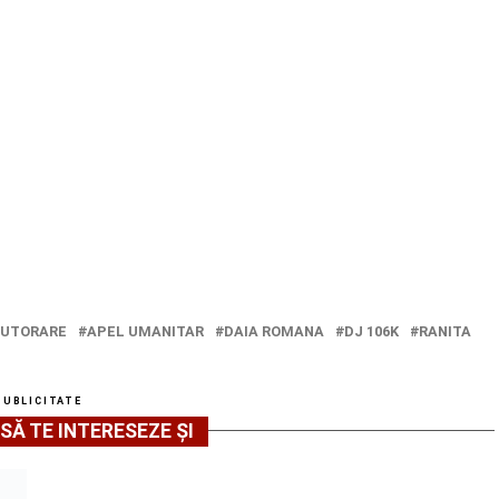
JUTORARE
APEL UMANITAR
DAIA ROMANA
DJ 106K
RANITA
PUBLICITATE
SĂ TE INTERESEZE ȘI