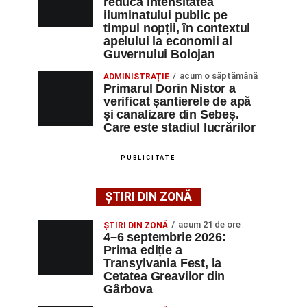
reducă intensitatea
iluminatului public pe
timpul nopții, în contextul
apelului la economii al
Guvernului Bolojan
acum o săptămână
ADMINISTRAȚIE
Primarul Dorin Nistor a
verificat șantierele de apă
și canalizare din Sebeș.
Care este stadiul lucrărilor
PUBLICITATE
ȘTIRI DIN ZONĂ
acum 21 de ore
ȘTIRI DIN ZONĂ
4–6 septembrie 2026:
Prima ediție a
Transylvania Fest, la
Cetatea Greavilor din
Gârbova