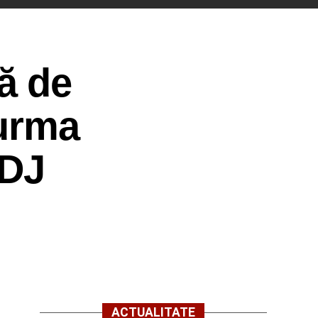
ă de
 urma
 DJ
ACTUALITATE