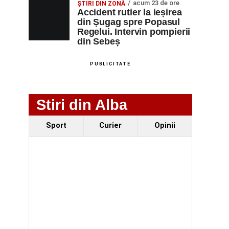
acum 23 de ore
ȘTIRI DIN ZONĂ
Accident rutier la ieșirea
din Șugag spre Popasul
Regelui. Intervin pompierii
din Sebeș
PUBLICITATE
Stiri din Alba
Sport
Curier
Opinii