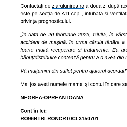
Contactați de
ziarulunirea.ro
a doua zi după acci
este pe secția de ATI copii, intubată și ventilat
privința prognosticului.
„În data de 20 februarie 2023, Giulia, în vârs
accident de mașină, în urma căruia tânăra a 
foarte multă recuperare și tratamente. Ea ar
bănuț/distribuire contează pentru a o avea din n
Vă mulțumim din suflet pentru ajutorul acordat!
Mai jos aveți numele mamei și contul în care se
NEGREA-OPREAN IOANA
Cont în lei:
RO96BTRLRONCRT0CL3150701