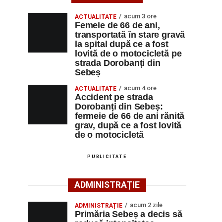
acum 3 ore
ACTUALITATE
Femeie de 66 de ani,
transportată în stare gravă
la spital după ce a fost
lovită de o motocicletă pe
strada Dorobanți din
Sebeș
acum 4 ore
ACTUALITATE
Accident pe strada
Dorobanți din Sebeș:
fermeie de 66 de ani rănită
grav, după ce a fost lovită
de o motocicletă
PUBLICITATE
ADMINISTRAȚIE
acum 2 zile
ADMINISTRAȚIE
Primăria Sebeș a decis să