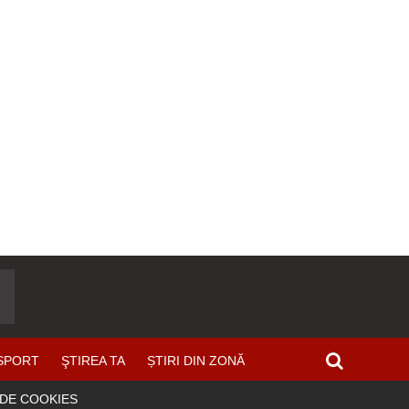
SPORT
ŞTIREA TA
ȘTIRI DIN ZONĂ
 DE COOKIES