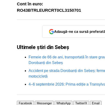
Cont în euro:
RO43BTRLEURCRT0CL3150701
Adaugă-ne ca sursă preferat
Ultimele știri din Sebeș
Femeie de 66 de ani, transportată în stare grav
Dorobanți din Sebeș
Accident pe strada Dorobanți din Sebeș: fermei
motocicletă
4–6 septembrie 2026: Prima ediție a Transylva
Facebook
Messenger
WhatsApp
Twitter/X
Email