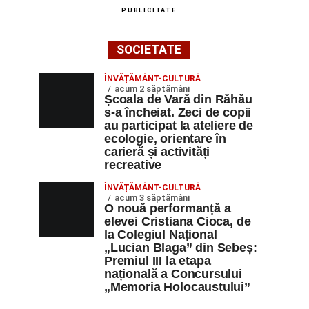
PUBLICITATE
SOCIETATE
ÎNVĂȚĂMÂNT-CULTURĂ
acum 2 săptămâni
Școala de Vară din Răhău
s-a încheiat. Zeci de copii
au participat la ateliere de
ecologie, orientare în
carieră și activități
recreative
ÎNVĂȚĂMÂNT-CULTURĂ
acum 3 săptămâni
O nouă performanță a
elevei Cristiana Cioca, de
la Colegiul Național
„Lucian Blaga” din Sebeș:
Premiul III la etapa
națională a Concursului
„Memoria Holocaustului”