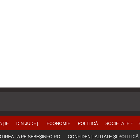
AȚIE
DIN JUDEȚ
ECONOMIE
POLITICĂ
SOCIETATE
ȘTIREA TA PE SEBEȘINFO.RO
CONFIDENȚIALITATE ȘI POLITICĂ