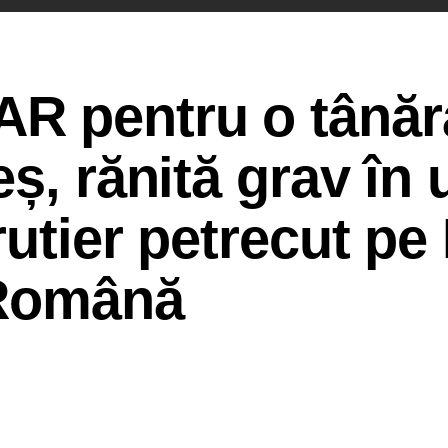
 pentru o tânăr
eș, rănită grav în
rutier petrecut pe
 Română