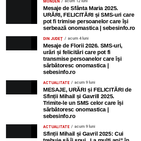
acum 12 luni
MONDEN
Mesaje de Sfânta Maria 2025.
URĂRI, FELICITĂRI și SMS-uri care
pot fi trimise persoanelor care își
serbează onomastica | sebesinfo.ro
acum 4 luni
DIN JUDEȚ
Mesaje de Florii 2026. SMS-uri,
urări și felicitări care pot fi
transmise persoanelor care îşi
sărbătoresc onomastica |
sebesinfo.ro
acum 9 luni
ACTUALITATE
MESAJE, URĂRI și FELICITĂRI de
Sfinții Mihail și Gavrill 2025.
Trimite-le un SMS celor care își
sărbătoresc onomastica |
sebesinfo.ro
acum 9 luni
ACTUALITATE
Sfinții Mihail și Gavril 2025: Cui
trebuie să îi spui „La mulţi ani” în