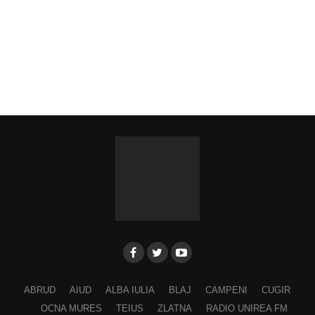
ABRUD
AIUD
ALBA IULIA
BLAJ
CAMPENI
CUGIR
OCNA MURES
TEIUS
ZLATNA
RADIO UNIREA FM