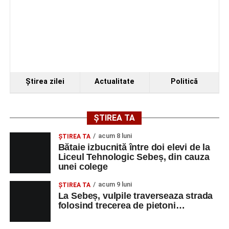
Urmărește-ne pe Google News
Ultimele știri din Sebeș
Primul concert din cadrul String Symphonic Camp
Ştirea zilei
Actualitate
Politică
2026 a adus emoție și aplauze la Sebeș
În luna august, cele mai recente lucrări ale lui Eugen
Măcinic pot fi admirate la Primăria Sebeș
ȘTIREA TA
Accident rutier pe strada Decebal din Sebeș. Un
acum 8 luni
ŞTIREA TA
autoturism s-a răsturnat, o persoană a avut nevoie
Bătaie izbucnită între doi elevi de la
de îngrijiri medicale
Liceul Tehnologic Sebeș, din cauza
unei colege
acum 9 luni
ŞTIREA TA
La Sebeș, vulpile traverseaza strada
folosind trecerea de pietoni…