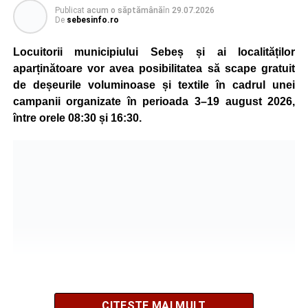
Publicat
acum o săptămână
în
29.07.2026
canalizare și câte 210 metri de rețea de alimentare cu
De
sebesinfo.ro
apă.
Locuitorii municipiului Sebeș și ai localităților
Cele mai avansate lucrări sunt pe
strada Vișinului
, unde
aparținătoare vor avea posibilitatea să scape gratuit
au fost realizați 683 de metri de rețea de canalizare, 16
de deșeurile voluminoase și textile în cadrul unei
cămine de canalizare și 340 de metri de rețea de
campanii organizate în perioada 3–19 august 2026,
alimentare cu apă.
între orele 08:30 și 16:30.
Primarul Dorin Nistor a subliniat că investițiile în
extinderea rețelelor de apă și canalizare sunt esențiale
pentru dezvoltarea municipiului și pentru creșterea
calității vieții locuitorilor din cartierul vizat. Acesta le-a
mulțumit cetățenilor pentru răbdarea și înțelegerea de
care dau dovadă pe perioada desfășurării lucrărilor, în
ciuda disconfortului temporar creat de șantiere.
Conform estimărilor prezentate de edil, lucrările vor fi
finalizate până la sfârșitul lunii octombrie, urmând ca noile
rețele să fie puse în funcțiune. Administrația locală va
CITEȘTE MAI MULT