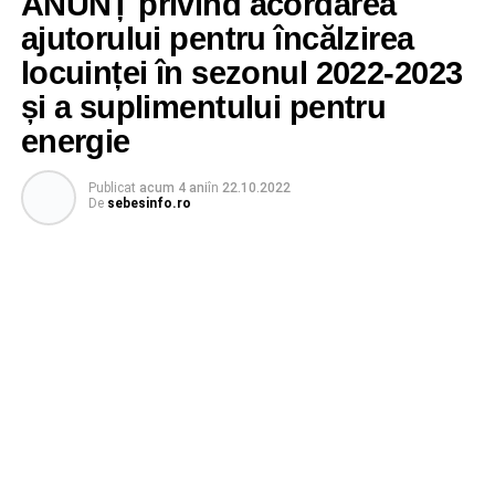
ANUNȚ privind acordarea
ajutorului pentru încălzirea
locuinței în sezonul 2022-2023
și a suplimentului pentru
energie
Publicat
acum 4 ani
în
22.10.2022
De
sebesinfo.ro