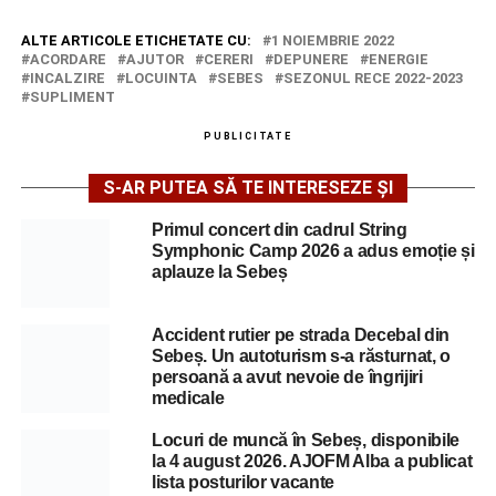
ALTE ARTICOLE ETICHETATE CU:
1 NOIEMBRIE 2022
ACORDARE
AJUTOR
CERERI
DEPUNERE
ENERGIE
INCALZIRE
LOCUINTA
SEBES
SEZONUL RECE 2022-2023
SUPLIMENT
PUBLICITATE
S-AR PUTEA SĂ TE INTERESEZE ȘI
Primul concert din cadrul String
Symphonic Camp 2026 a adus emoție și
aplauze la Sebeș
Accident rutier pe strada Decebal din
Sebeș. Un autoturism s-a răsturnat, o
persoană a avut nevoie de îngrijiri
medicale
Locuri de muncă în Sebeș, disponibile
la 4 august 2026. AJOFM Alba a publicat
lista posturilor vacante