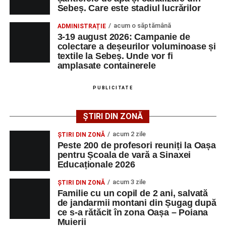
Ce deșeuri pot fi predate
Sebeș. Care este stadiul lucrărilor
de îngrijiri medicale
acum o săptămână
ADMINISTRAȚIE
Campania vizează colectarea deșeurilor voluminoase,
3-19 august 2026: Campanie de
precum mobilier, dulapuri, mese, birouri, rafturi, canapele,
colectare a deșeurilor voluminoase și
paturi, saltele, scaune, covoare, carpete, perdele, draperii,
textile la Sebeș. Unde vor fi
amplasate containerele
obiecte sanitare, calorifere, uși și tocuri de uși sau ferestre
(fără sticlă și fără tâmplărie PVC), precum și alte obiecte
de mari dimensiuni folosite în gospodărie.
PUBLICITATE
De asemenea, pot fi depuse deșeuri textile, inclusiv haine
ȘTIRI DIN ZONĂ
uzate sau deteriorate, lenjerii de pat, perdele, draperii,
acum 2 zile
ȘTIRI DIN ZONĂ
ambalaje textile și alte articole textile utilizate în
Peste 200 de profesori reuniți la Oașa
gospodărie.
pentru Școala de vară a Sinaxei
Educaționale 2026
Ce nu este acceptat
acum 3 zile
ȘTIRI DIN ZONĂ
Familie cu un copil de 2 ani, salvată
Organizatorii atrag atenția că
nu vor fi preluate
:
de jandarmii montani din Șugag după
ce s-a rătăcit în zona Oașa – Poiana
deșeuri menajere, reciclabile, vegetale sau din
Muierii