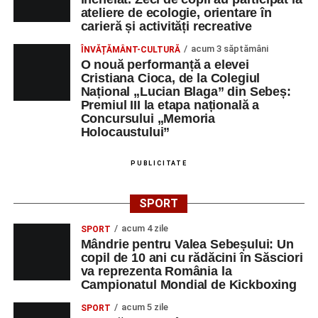
ateliere de ecologie, orientare în
carieră și activități recreative
acum 3 săptămâni
ÎNVĂȚĂMÂNT-CULTURĂ
O nouă performanță a elevei
Cristiana Cioca, de la Colegiul
Național „Lucian Blaga” din Sebeș:
Premiul III la etapa națională a
Concursului „Memoria
Holocaustului”
PUBLICITATE
SPORT
acum 4 zile
SPORT
Mândrie pentru Valea Sebeșului: Un
copil de 10 ani cu rădăcini în Săsciori
va reprezenta România la
Campionatul Mondial de Kickboxing
acum 5 zile
SPORT