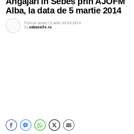
Angajări în Sebes prin AJOFM
Alba, la data de 5 martie 2014
Publicat
acum 12 ani
în
05.03.2014
De
sebesinfo.ro