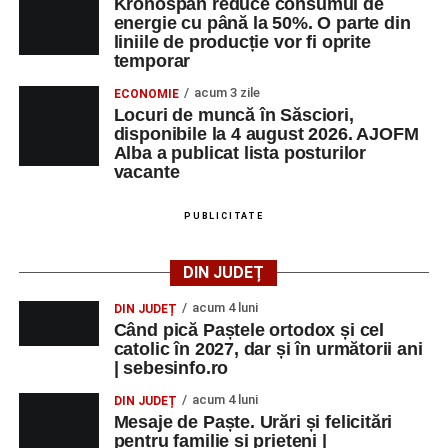
Kronospan reduce consumul de
energie cu până la 50%. O parte din
Orele 16:00–24:00 – Parcul Arini:
parc de
liniile de producție vor fi oprite
distracții.
temporar
Duminică, 31 august
acum 3 zile
ECONOMIE
Locuri de muncă în Săsciori,
disponibile la 4 august 2026. AJOFM
Orele 10:00–14:00 – Stadionul Pielarul:
ultimele
Alba a publicat lista posturilor
meciuri din cadrul
Cupei Sebeșului la Fotbal
vacante
Juniori
;
PUBLICITATE
Ora 17:00 – Parcul Zăvoi din Petrești:
spectacolul folcloric
„Tradiții la Petrești”
, cu
participarea unor îndrăgiți interpreți de muzică
DIN JUDEȚ
populară și ansambluri folclorice din județ;
acum 4 luni
DIN JUDEȚ
Orele 16:00–24:00 – Parcul Arini:
parc de
Când pică Paștele ortodox și cel
catolic în 2027, dar și în următorii ani
distracții.
| sebesinfo.ro
acum 4 luni
DIN JUDEȚ
Mesaje de Paște. Urări și felicitări
pentru familie și prieteni |
Adaugă-ne ca sursă preferată