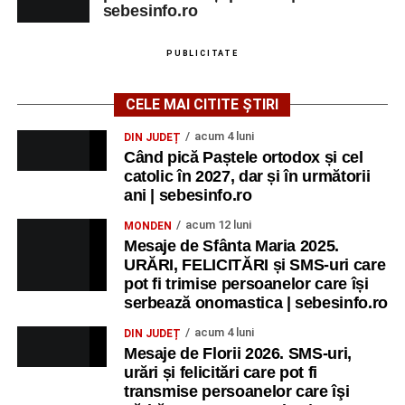
sebesinfo.ro
Urmărește-ne pe Google News
PUBLICITATE
Ultimele știri din Sebeș
CELE MAI CITITE ȘTIRI
acum 4 luni
DIN JUDEȚ
Zilele Municipiului Sebeș 2026: zece zile de
Când pică Paștele ortodox și cel
spectacole, filme, sport și evenimente culturale, la
catolic în 2027, dar și în următorii
festivalul „Armonii în Sebeș”. Programul complet
ani | sebesinfo.ro
Primăria Sebeș a decis să reducă intensitatea
acum 12 luni
MONDEN
iluminatului public pe timpul nopții, în contextul
Mesaje de Sfânta Maria 2025.
apelului la economii al Guvernului Bolojan
URĂRI, FELICITĂRI și SMS-uri care
pot fi trimise persoanelor care își
Duminică, 23 august 2026, Râpa Roșie găzduiește
serbează onomastica | sebesinfo.ro
cea de-a III-a ediție a concursului „CicloAventurier
de Sebeș”
acum 4 luni
DIN JUDEȚ
Mesaje de Florii 2026. SMS-uri,
urări și felicitări care pot fi
transmise persoanelor care îşi