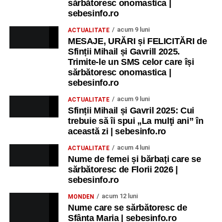
sărbătoresc onomastica |
sebesinfo.ro
acum 9 luni
ACTUALITATE
MESAJE, URĂRI și FELICITĂRI de
Sfinții Mihail și Gavrill 2025.
Trimite-le un SMS celor care își
sărbătoresc onomastica |
sebesinfo.ro
acum 9 luni
ACTUALITATE
Sfinții Mihail și Gavril 2025: Cui
trebuie să îi spui „La mulţi ani” în
această zi | sebesinfo.ro
acum 4 luni
ACTUALITATE
Nume de femei și bărbați care se
sărbătoresc de Florii 2026 |
sebesinfo.ro
acum 12 luni
MONDEN
Nume care se sărbătoresc de
Sfânta Maria | sebesinfo.ro