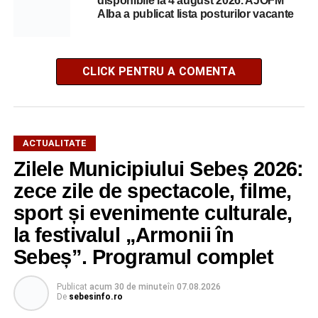
disponibile la 4 august 2026. AJOFM
Alba a publicat lista posturilor vacante
CLICK PENTRU A COMENTA
ACTUALITATE
Zilele Municipiului Sebeș 2026:
zece zile de spectacole, filme,
sport și evenimente culturale,
la festivalul „Armonii în
Sebeș”. Programul complet
Publicat
acum 30 de minute
în
07.08.2026
De
sebesinfo.ro