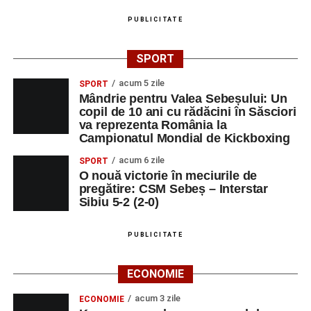
Sărbătoarea Seniorilor
, cu premierea cuplurilor
PUBLICITATE
care împlinesc 50 de ani de căsătorie, urmată de un
concert susținut de
Gheorghe Gheorghiu
și
Cooperativa 9
;
SPORT
Orele 10:00–19:00 – Stadionul Pielarul:
Cupa
acum 5 zile
SPORT
Sebeșului la Fotbal Juniori
, ediția I (Under 9 și
Mândrie pentru Valea Sebeșului: Un
copil de 10 ani cu rădăcini în Săsciori
Under 11);
va reprezenta România la
Campionatul Mondial de Kickboxing
Orele 16:00–24:00 – Parcul Arini:
parc de
distracții.
acum 6 zile
SPORT
O nouă victorie în meciurile de
Sâmbătă, 30 august
pregătire: CSM Sebeș – Interstar
Sibiu 5-2 (2-0)
Ora 18:00 – Parcul Tineretului:
concerte
susținute de
Nexxt Band
,
Red Ravine
,
Alexandra
PUBLICITATE
Pamfilie și Alfred Dahinten
,
Dublu Click
și
Loutfire
;
ECONOMIE
Orele 10:00–19:00 – Stadionul Pielarul:
Cupa
acum 3 zile
ECONOMIE
Sebeșului la Fotbal Juniori
, ediția I;