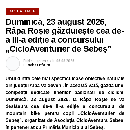
cultura locală cu muzica, artele vizuale, cinematografia,
dansul și sportul, oferind activități pentru toate categoriile
ACTUALITATE
de vârstă.
Duminică, 23 august 2026,
Râpa Roșie găzduiește cea de-
Pentru copii și tineri, festivalul propune jocuri și activități
recreative în mai multe zone ale municipiului – Răhău,
a III-a ediție a concursului
cartierul „Mihail Kogălniceanu”, Petrești și Parcul
„CicloAventurier de Sebeș”
Tineretului. Programul include spectacole pentru cei mici,
proiecții de film, petrecerea cu spumă și cea de-a treia
Publicat
acum o zi
în
06.08.2026
ediție a concursului MTB
„Cicloaventurier de Sebeș”
,
De
sebesinfo.ro
care se va desfășura la Râpa Roșie.
Unul dintre cele mai spectaculoase obiective naturale
Publicul adult va avea la dispoziție o serie de evenimente
din județul Alba va deveni, în această vară, gazda unei
culturale, printre care proiecții cinematografice, întâlniri cu
competiții dedicate tinerilor pasionați de ciclism.
artiști locali și salonul literar
„Armonia artelor”
.
Duminică, 23 august 2026, la Râpa Roșie se va
Festivalul va cuprinde și o seară dedicată tradițiilor
desfășura cea de-a III-a ediție a concursului de
săsești, precum și un spectacol folcloric organizat în
mountain bike pentru copii „CicloAventurier de
memoria interpretului Felician Fărcașiu.
Sebeș”, organizat de Asociația CicloAventura Sebeș,
în parteneriat cu Primăria Municipiului Sebeș.