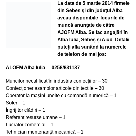
La data de 5 martie 2014 firmele
din Sebes şi din judeţul Alba
aveau disponibile locurile de
muncă anunţate de către
AJOFM Alba.
Se fac angajări în
Alba Iulia, Sebeș și Aiud. Detalii
puteți afla sunând la numerele
de telefon de mai jos:
ALOFM Alba Iulia – 0258/831137
Muncitor necalificat în industria confecțiilor – 30
Confecționer asamblor articole din textile – 30
Operator la mașini unelte cu comandă numerică – 1
Șofer – 1
Îngrijitor clădiri – 1
Referent resurse umane – 1
Lucrător comercial – 1
Tehnician mentenanță mecanică – 1