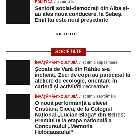
acum 2 luni
POLITICĂ
Seniorii social-democrați din Alba și-
Joi, 28 august
au ales noua conducere, la Sebeș.
Emil Itu este noul președinte
Ora 10:00 – Aula Primăriei Sebeș:
festivitatea
de premiere a medicilor și preoților retrași din
PUBLICITATE
activitate;
Ora 19:00 – Grădina Muzeului Municipal „Ioan
SOCIETATE
Raica”:
Concert extraordinar cu muzică din
acum o săptămână
ÎNVĂȚĂMÂNT-CULTURĂ
filme
, susținut de
Remus Grama and The
Școala de Vară din Răhău s-a
Concert Band
, alcătuit din membri ai Orchestrei
încheiat. Zeci de copii au participat la
ateliere de ecologie, orientare în
Filarmonicii de Stat Târgu Mureș.
carieră și activități recreative
Vineri, 29 august
acum 3 săptămâni
ÎNVĂȚĂMÂNT-CULTURĂ
O nouă performanță a elevei
Ora 11:00 – Aula Primăriei Sebeș:
„Armonia
Cristiana Cioca, de la Colegiul
Național „Lucian Blaga” din Sebeș:
prieteniei”
, întâlnire oficială cu reprezentanții
Premiul III la etapa națională a
orașelor înfrățite;
Concursului „Memoria
Holocaustului”
Ora 19:00 – Grădina Muzeului Municipal: