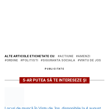
ALTE ARTICOLE ETICHETATE CU:
ACTIUNE
AMENZI
ORDINE
POLITISTI
SIGURANTA SOCIALA
VINTU DE JOS
PUBLICITATE
S-AR PUTEA SĂ TE INTERESEZE ȘI
Locuri de muncă în Vințu de Jos, disponibile la 4 august