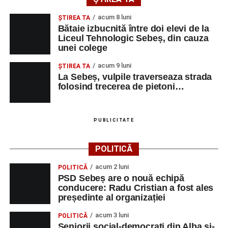
acum 8 luni
ŞTIREA TA
Bătaie izbucnită între doi elevi de la
Liceul Tehnologic Sebeș, din cauza
unei colege
acum 9 luni
ŞTIREA TA
La Sebeș, vulpile traverseaza strada
folosind trecerea de pietoni…
PUBLICITATE
POLITICĂ
acum 2 luni
POLITICĂ
PSD Sebeș are o nouă echipă
conducere: Radu Cristian a fost ales
președinte al organizației
acum 3 luni
POLITICĂ
Seniorii social-democrați din Alba și-