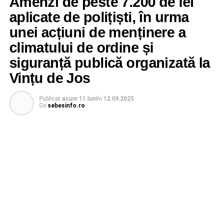
Amenzi de peste 7.200 de lei
aplicate de polițiști, în urma
unei acțiuni de menținere a
climatului de ordine și
siguranță publică organizată la
Vințu de Jos
Publicat
acum 11 luni
în
12.09.2025
De
sebesinfo.ro