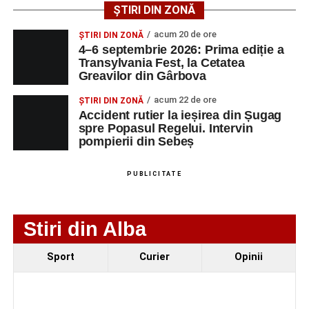
ȘTIRI DIN ZONĂ
Urmărește-ne pe Google News
acum 20 de ore
ȘTIRI DIN ZONĂ
4–6 septembrie 2026: Prima ediție a
Transylvania Fest, la Cetatea
Ultimele știri din Sebeș
Greavilor din Gârbova
Femeie de 66 de ani, transportată în stare gravă la
acum 22 de ore
ȘTIRI DIN ZONĂ
spital după ce a fost lovită de o motocicletă pe
Accident rutier la ieșirea din Șugag
spre Popasul Regelui. Intervin
strada Dorobanți din Sebeș
pompierii din Sebeș
Accident pe strada Dorobanți din Sebeș: fermeie
de 66 de ani rănită grav, după ce a fost lovită de o
PUBLICITATE
motocicletă
4–6 septembrie 2026: Prima ediție a Transylvania
Stiri din Alba
Fest, la Cetatea Greavilor din Gârbova
Sport
Curier
Opinii