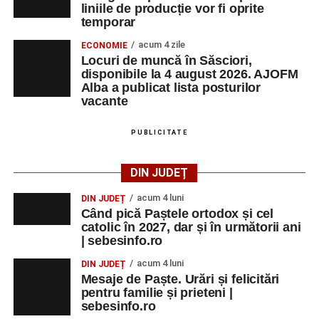
liniile de producție vor fi oprite
temporar
acum 4 zile
ECONOMIE
Locuri de muncă în Săsciori,
disponibile la 4 august 2026. AJOFM
Alba a publicat lista posturilor
vacante
PUBLICITATE
DIN JUDEȚ
acum 4 luni
DIN JUDEȚ
Când pică Paștele ortodox și cel
catolic în 2027, dar și în următorii ani
| sebesinfo.ro
acum 4 luni
DIN JUDEȚ
Mesaje de Paște. Urări și felicitări
pentru familie și prieteni |
sebesinfo.ro