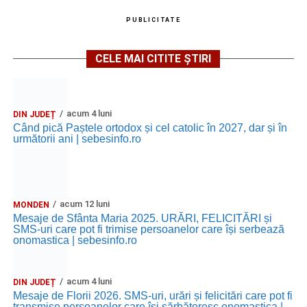
PUBLICITATE
CELE MAI CITITE ȘTIRI
acum 4 luni
DIN JUDEȚ
Când pică Paștele ortodox și cel catolic în 2027, dar și în
următorii ani | sebesinfo.ro
acum 12 luni
MONDEN
Mesaje de Sfânta Maria 2025. URĂRI, FELICITĂRI și
SMS-uri care pot fi trimise persoanelor care își serbează
onomastica | sebesinfo.ro
acum 4 luni
DIN JUDEȚ
Mesaje de Florii 2026. SMS-uri, urări și felicitări care pot fi
transmise persoanelor care îşi sărbătoresc onomastica |