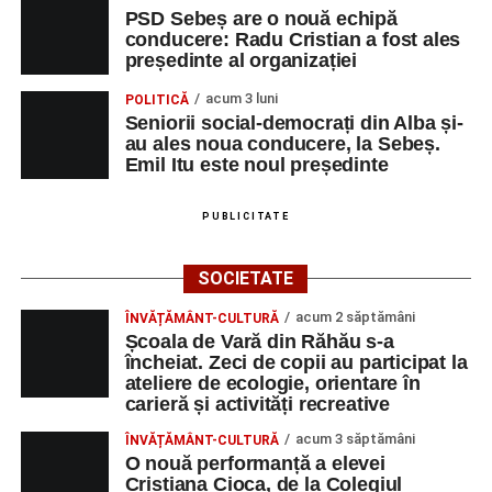
Piața Primăriei
PSD Sebeș are o nouă echipă
conducere: Radu Cristian a fost ales
Orele 17.00–20.00
– Punct oficial de înscrieri și informații
președinte al organizației
(Race Office) pentru competiția
„Cicloaventurier de
acum 3 luni
POLITICĂ
Sebeș”
.
Seniorii social-democrați din Alba și-
au ales noua conducere, la Sebeș.
SÂMBĂTĂ, 22 AUGUST 2026
Emil Itu este noul președinte
Platoul Centrului Cultural „Lucian
PUBLICITATE
Blaga” Sebeș
SOCIETATE
Orele 10.00–20.00
– Punct oficial de înscrieri și informații
acum 2 săptămâni
ÎNVĂȚĂMÂNT-CULTURĂ
(Race Office) pentru competiția
„Cicloaventurier de
Școala de Vară din Răhău s-a
Sebeș”
.
încheiat. Zeci de copii au participat la
ateliere de ecologie, orientare în
Râpa Roșie
carieră și activități recreative
acum 3 săptămâni
ÎNVĂȚĂMÂNT-CULTURĂ
Orele 17.00–20.00
– Antrenamente libere pe traseul de
O nouă performanță a elevei
concurs.
Cristiana Cioca, de la Colegiul