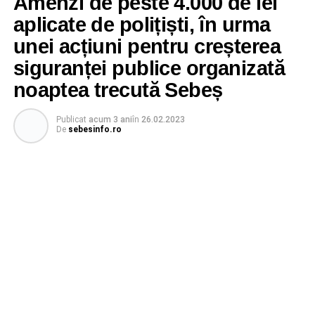
Amenzi de peste 4.000 de lei
aplicate de polițiști, în urma
unei acțiuni pentru creșterea
siguranței publice organizată
noaptea trecută Sebeș
Publicat
acum 3 ani
în
26.02.2023
De
sebesinfo.ro