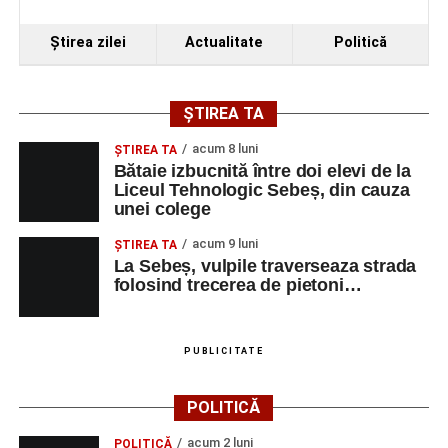
Ora 19.00
–
Spectacol de vals și tango „Armonii în
Ştirea zilei
Actualitate
Politică
pași de dans”
Solistă:
Iulia Merca
(Opera Națională Română Cluj-
ȘTIREA TA
Napoca).
acum 8 luni
ŞTIREA TA
Acompaniază
Cluj Tango Orchestra
:
Bătaie izbucnită între doi elevi de la
Liceul Tehnologic Sebeș, din cauza
unei colege
Irina Indrei – pian
acum 9 luni
Robert Indrei – bandoneon
ŞTIREA TA
La Sebeș, vulpile traverseaza strada
Milena Vădan – vioară
folosind trecerea de pietoni…
Emanuel Elcean – contrabas
Adrian Lup – violoncel
PUBLICITATE
Dansatori:
Ioana Lascu și Horia Călin Pop
,
Raluca și
POLITICĂ
Vlad Dordea
.
acum 2 luni
POLITICĂ