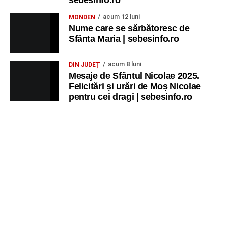
aventură, AG.
acum 12 luni
MONDEN
Nume care se sărbătoresc de
JOI, 27 AUGUST 2026
Sfânta Maria | sebesinfo.ro
Grădina Muzeului Municipal „Ioan
acum 8 luni
DIN JUDEȚ
Raica” Sebeș
Mesaje de Sfântul Nicolae 2025.
Felicitări și urări de Moș Nicolae
pentru cei dragi | sebesinfo.ro
Ora 19.00
–
Sărbătoarea Seniorilor
– festivitatea de
premiere a cuplurilor care aniversează 50 de ani de
căsătorie.
Recital muzical:
Carmen Rădulescu Oprea
.
VINERI, 28 AUGUST 2026
Piața Primăriei
Ora 19.00
–
Spectacol folcloric omagial „Felician