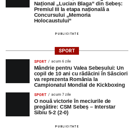
Național „Lucian Blaga” din Sebeș:
Premiul III la etapa națională a
Centrul Cultural „Lucian Blaga”
Concursului „Memoria
Sebeș – Sala de spectacole
Holocaustului”
Ora 19.00
– Proiecție cinematografică:
„Unde merg
PUBLICITATE
elefanții”
(România, 2023), black comedy, în regia lui
Gabi Virginia Șarga și Cătălin Rotaru, producător Gabi
SPORT
Suciu.
acum 6 zile
SPORT
Mândrie pentru Valea Sebeșului: Un
DUMINICĂ, 23 AUGUST 2026
copil de 10 ani cu rădăcini în Săsciori
va reprezenta România la
Râpa Roșie
Campionatul Mondial de Kickboxing
acum 7 zile
SPORT
Ora 10.00
–
„Cicloaventurier de Sebeș”
– startul oficial
O nouă victorie în meciurile de
al competiției MTB pentru copii.
pregătire: CSM Sebeș – Interstar
Sibiu 5-2 (2-0)
LUNI, 24 AUGUST 2026
PUBLICITATE
Casa Fanfarei din Petrești