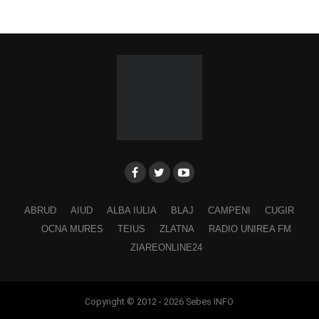
Fărcășiu”
.
Participă:
Adina Hada
Cristian Fodor
Miruna Medrea
Alina Secășan
Georgiana Petrescu
Ancuța Stănuș
ABRUD
AIUD
ALBA IULIA
BLAJ
CAMPENI
CUGIR
Georgiana Pavelescu
OCNA MURES
TEIUS
ZLATNA
RADIO UNIREA FM
Alina Andrei
ZIAREONLINE24
George Drăgan
Alina Maer
Copyright © 2012 - 2026 Sebes INFO
Anamaria Ghenescu