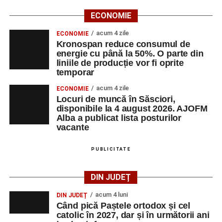
ECONOMIE
Ora 18.00
– Activități recreative pentru copii, susținute de
trupele de teatru
„Gepetto”
și
„Pied Piper”
.
acum 4 zile
ECONOMIE
Kronospan reduce consumul de
Ora 19.00
–
Seară cu tradiții săsești
, cu participarea:
energie cu până la 50%. O parte din
liniile de producție vor fi oprite
temporar
Fanfarei din Petrești;
acum 4 zile
ECONOMIE
Trupei de Dansuri Săsești;
Locuri de muncă în Săsciori,
disponibile la 4 august 2026. AJOFM
Alexandrei Pamfilie;
Alba a publicat lista posturilor
Alfred Dahinten.
vacante
Ora 20.30
– Proiecție cinematografică:
„Napoli – New
PUBLICITATE
York”
(Italia, 2024), film de familie, AP12, după o poveste
de Federico Fellini și Tullio Pinelli.
DIN JUDEȚ
MARȚI, 25 AUGUST 2026
acum 4 luni
DIN JUDEȚ
Când pică Paștele ortodox și cel
catolic în 2027, dar și în următorii ani
Grădina Muzeului Municipal „Ioan