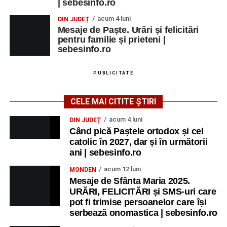
| sebesinfo.ro
Raica” Sebeș
acum 4 luni
DIN JUDEȚ
Mesaje de Paște. Urări și felicitări
Ora 18.00
–
„Armonia artelor”
– salon literar și întâlnire
pentru familie și prieteni |
cu artele plastice, organizat alături de artiști locali.
sebesinfo.ro
Ora 20.30
– Proiecție cinematografică:
„Primavera”
PUBLICITATE
(Italia, 2025), dramă inspirată de povestea nașterii operei
„Anotimpurile”
de Antonio Vivaldi (rating N-15).
CELE MAI CITITE ȘTIRI
MIERCURI, 26 AUGUST 2026
acum 4 luni
DIN JUDEȚ
Când pică Paștele ortodox și cel
catolic în 2027, dar și în următorii
Copiii în armonia orașului
ani | sebesinfo.ro
Ora 10.00
– Școala din Răhău: activități recreative pentru
acum 12 luni
MONDEN
copii.
Mesaje de Sfânta Maria 2025.
URĂRI, FELICITĂRI și SMS-uri care
Ora 11.00
– Curtea Școlii „M. Kogălniceanu”: activități
pot fi trimise persoanelor care își
recreative pentru copii.
serbează onomastica | sebesinfo.ro