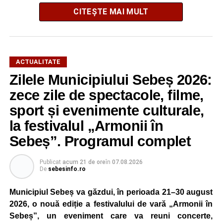
CITEȘTE MAI MULT
Potrivit informațiilor transmise de polițiști, în jurul orei
16:28, un șofer de 65 de ani, din comuna Daia Română,
aflat la volanul unui autoturism, l-ar fi acroșat pe biciclist.
În urma impactului, bărbatul a fost proiectat în două
ACTUALITATE
autoturisme parcate regulamentar pe marginea drumului.
Zilele Municipiului Sebeș 2026:
Victima a suferit leziuni și a fost transportată la spital
zece zile de spectacole, filme,
pentru investigații și îngrijiri medicale.
sport și evenimente culturale,
la festivalul „Armonii în
Atât conducătorul auto, cât și biciclistul au fost testați cu
aparatul etilotest, rezultatele fiind negative.
Sebeș”. Programul complet
Polițiștii au deschis un dosar penal și continuă cercetările
Publicat
acum 21 de ore
în
07.08.2026
pentru vătămare corporală din culpă, urmând să
De
sebesinfo.ro
stabilească toate împrejurările în care s-a produs
Municipiul Sebeș va găzdui, în perioada 21–30 august
accidentul.
2026, o nouă ediție a festivalului de vară „Armonii în
Sebeș”, un eveniment care va reuni concerte,