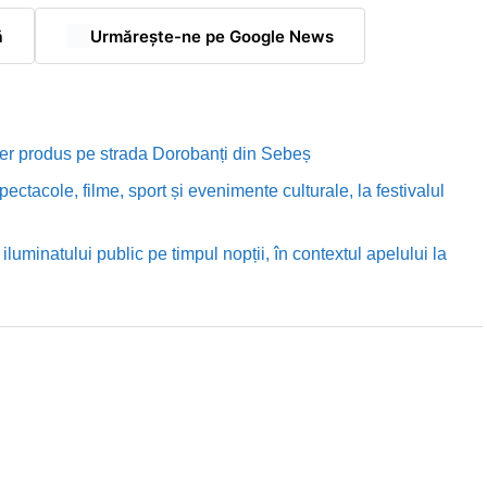
ă
Urmărește-ne pe Google News
rutier produs pe strada Dorobanți din Sebeș
ectacole, filme, sport și evenimente culturale, la festivalul
luminatului public pe timpul nopții, în contextul apelului la