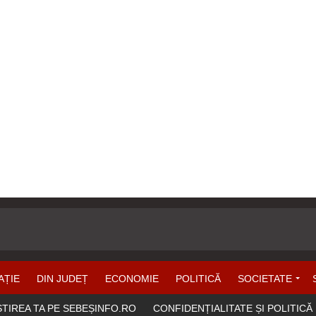
AȚIE
DIN JUDEȚ
ECONOMIE
POLITICĂ
SOCIETATE
ȘTIREA TA PE SEBEȘINFO.RO
CONFIDENȚIALITATE ȘI POLITICĂ