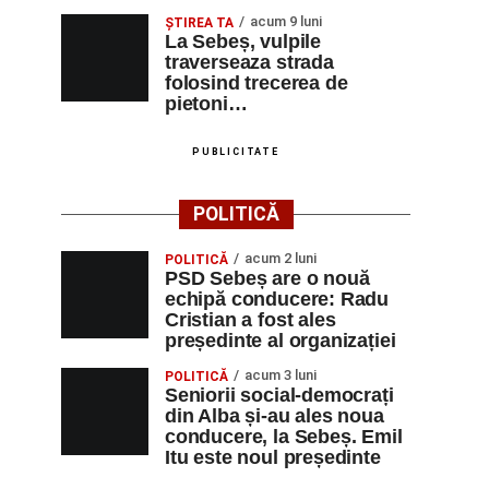
acum 9 luni
ŞTIREA TA
La Sebeș, vulpile
traverseaza strada
folosind trecerea de
pietoni…
PUBLICITATE
POLITICĂ
acum 2 luni
POLITICĂ
PSD Sebeș are o nouă
echipă conducere: Radu
Cristian a fost ales
președinte al organizației
acum 3 luni
POLITICĂ
Seniorii social-democrați
din Alba și-au ales noua
conducere, la Sebeș. Emil
Itu este noul președinte