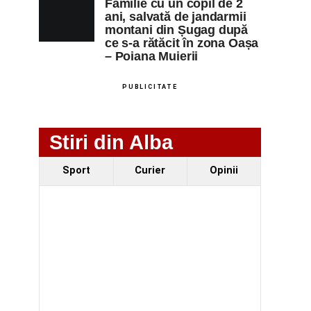
Familie cu un copil de 2
ani, salvată de jandarmii
montani din Șugag după
ce s-a rătăcit în zona Oașa
– Poiana Muierii
PUBLICITATE
Stiri din Alba
Sport
Curier
Opinii