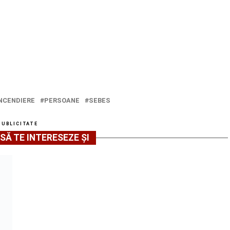
NCENDIERE
PERSOANE
SEBES
PUBLICITATE
SĂ TE INTERESEZE ȘI