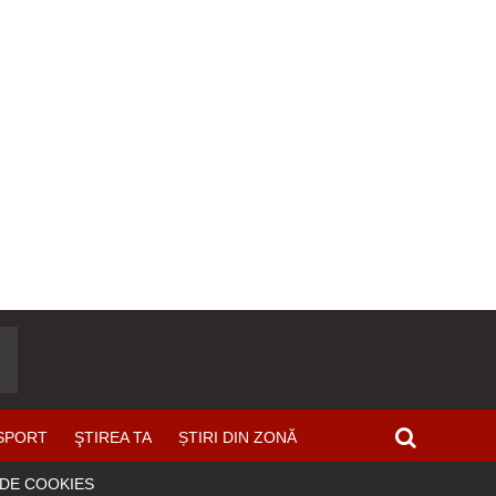
SPORT
ŞTIREA TA
ȘTIRI DIN ZONĂ
 DE COOKIES