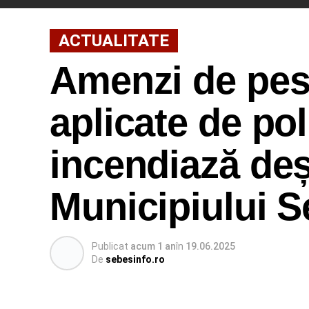
ACTUALITATE
Amenzi de pest
aplicate de pol
incendiază deș
Municipiului 
Publicat
acum 1 an
în
19.06.2025
De
sebesinfo.ro