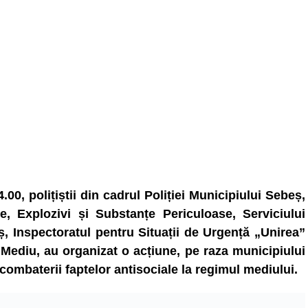
4.00, polițiștii din cadrul Poliției Municipiului Sebeș,
me, Explozivi și Substanțe Periculoase, Serviciului
, Inspectoratul pentru Situații de Urgență „Unirea”
de Mediu, au organizat o acțiune, pe raza municipiului
 combaterii faptelor antisociale la regimul mediului.