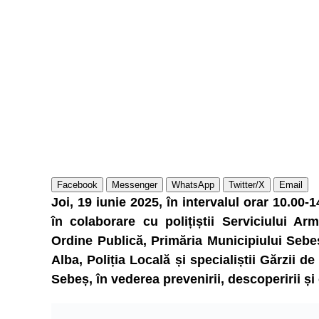
Facebook
Messenger
WhatsApp
Twitter/X
Email
Joi, 19 iunie 2025, în intervalul orar 10.00-1
în colaborare cu polițiștii Serviciului Ar
Ordine Publică, Primăria Municipiului Sebeș
Alba, Poliția Locală și specialiștii Gărzii 
Sebeș, în vederea prevenirii, descoperirii și