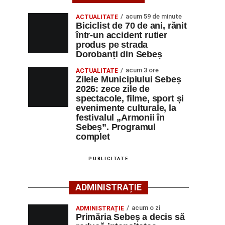
acum 59 de minute
ACTUALITATE
Biciclist de 70 de ani, rănit
într-un accident rutier
produs pe strada
Dorobanți din Sebeș
acum 3 ore
ACTUALITATE
Zilele Municipiului Sebeș
2026: zece zile de
spectacole, filme, sport și
evenimente culturale, la
festivalul „Armonii în
Sebeș”. Programul
complet
PUBLICITATE
ADMINISTRAȚIE
acum o zi
ADMINISTRAȚIE
Primăria Sebeș a decis să