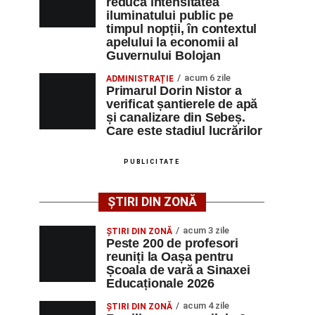
reducă intensitatea
iluminatului public pe
timpul nopții, în contextul
apelului la economii al
Guvernului Bolojan
acum 6 zile
ADMINISTRAȚIE
Primarul Dorin Nistor a
verificat șantierele de apă
și canalizare din Sebeș.
Care este stadiul lucrărilor
PUBLICITATE
ȘTIRI DIN ZONĂ
acum 3 zile
ȘTIRI DIN ZONĂ
Peste 200 de profesori
reuniți la Oașa pentru
Școala de vară a Sinaxei
Educaționale 2026
acum 4 zile
ȘTIRI DIN ZONĂ