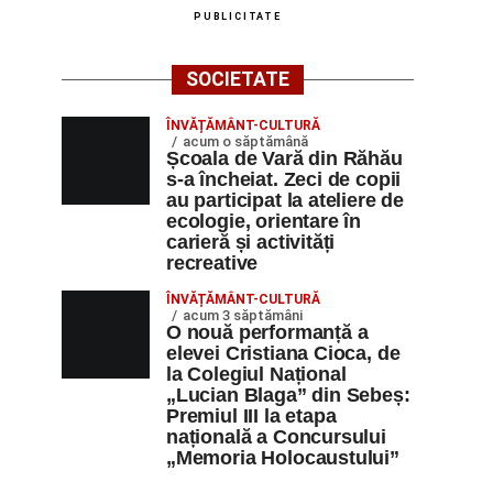
PUBLICITATE
SOCIETATE
ÎNVĂȚĂMÂNT-CULTURĂ
acum o săptămână
Școala de Vară din Răhău
s-a încheiat. Zeci de copii
au participat la ateliere de
ecologie, orientare în
carieră și activități
recreative
ÎNVĂȚĂMÂNT-CULTURĂ
acum 3 săptămâni
O nouă performanță a
elevei Cristiana Cioca, de
la Colegiul Național
„Lucian Blaga” din Sebeș:
Premiul III la etapa
națională a Concursului
„Memoria Holocaustului”