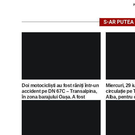
S-AR PUTEA 
Doi motocicliști au fost răniți într-un
Miercuri, 29 i
accident pe DN 67C – Transalpina,
circulație pe 
în zona barajului Oașa. A fost
Alba, pentru 
solicitat elicopterul SMURD
Romaniacs