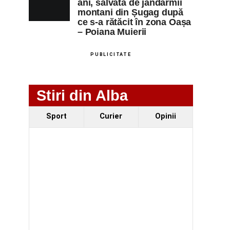
ani, salvată de jandarmii
montani din Șugag după
ce s-a rătăcit în zona Oașa
– Poiana Muierii
PUBLICITATE
Stiri din Alba
Sport
Curier
Opinii