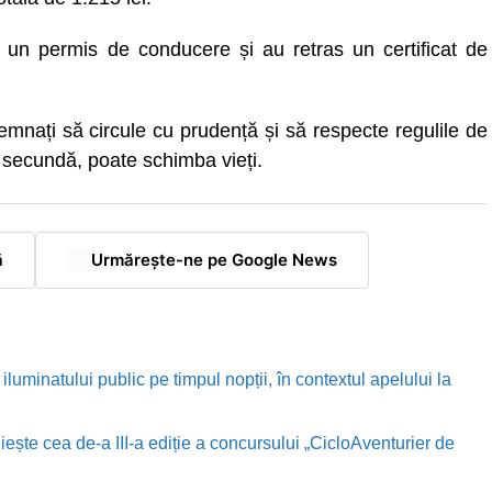
t un permis de conducere și au retras un certificat de
demnați să circule cu prudență și să respecte regulile de
o secundă, poate schimba vieți.
ă
Urmărește-ne pe Google News
luminatului public pe timpul nopții, în contextul apelului la
te cea de-a III-a ediție a concursului „CicloAventurier de