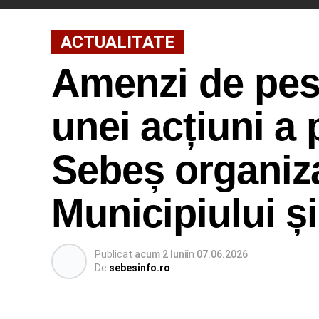
ACTUALITATE
Amenzi de pest
unei acțiuni a p
Sebeș organiza
Municipiului ș
Publicat
acum 2 luni
în
07.06.2026
De
sebesinfo.ro