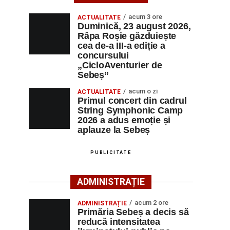
acum 3 ore
ACTUALITATE
Duminică, 23 august 2026,
Râpa Roșie găzduiește
cea de-a III-a ediție a
concursului
„CicloAventurier de
Sebeș”
acum o zi
ACTUALITATE
Primul concert din cadrul
String Symphonic Camp
2026 a adus emoție și
aplauze la Sebeș
PUBLICITATE
ADMINISTRAȚIE
acum 2 ore
ADMINISTRAȚIE
Primăria Sebeș a decis să
reducă intensitatea