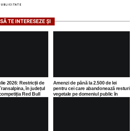
PUBLICITATE
SĂ TE INTERESEZE ȘI
ulie 2026: Restricții de
Amenzi de până la 2.500 de lei
Transalpina, în județul
pentru cei care abandonează resturi
competiția Red Bull
vegetale pe domeniul public în
Sebeș