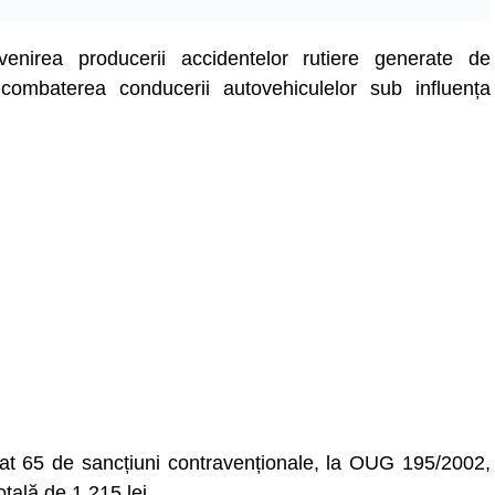
evenirea producerii accidentelor rutiere generate de
combaterea conducerii autovehiculelor sub influența
licat 65 de sancțiuni contravenționale, la OUG 195/2002,
tală de 1.215 lei.