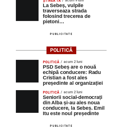
acum 9 luni
ŞTIREA TA
La Sebeș, vulpile
traverseaza strada
folosind trecerea de
pietoni…
PUBLICITATE
POLITICĂ
acum 2 luni
POLITICĂ
PSD Sebeș are o nouă
echipă conducere: Radu
Cristian a fost ales
președinte al organizației
acum 2 luni
POLITICĂ
Seniorii social-democrați
din Alba și-au ales noua
conducere, la Sebeș. Emil
Itu este noul președinte
PUBLICITATE