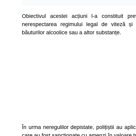
Obiectivul acestei acțiuni l-a constituit pr
nerespectarea regimului legal de viteză și 
băuturilor alcoolice sau a altor substanțe.
În urma neregulilor depistate, polițiștii au ap
care au fost sancționate cu amenzi în valoare to