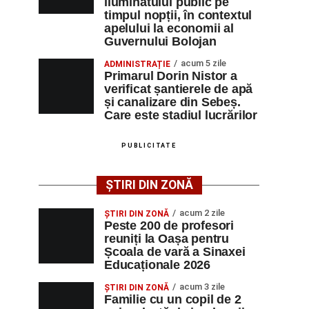
iluminatului public pe
timpul nopții, în contextul
apelului la economii al
Guvernului Bolojan
acum 5 zile
ADMINISTRAȚIE
Primarul Dorin Nistor a
verificat șantierele de apă
și canalizare din Sebeș.
Care este stadiul lucrărilor
PUBLICITATE
ȘTIRI DIN ZONĂ
acum 2 zile
ȘTIRI DIN ZONĂ
Peste 200 de profesori
reuniți la Oașa pentru
Școala de vară a Sinaxei
Educaționale 2026
acum 3 zile
ȘTIRI DIN ZONĂ
Familie cu un copil de 2