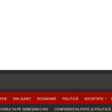
AȚIE
DIN JUDEȚ
ECONOMIE
POLITICĂ
SOCIETATE
ȘTIREA TA PE SEBEȘINFO.RO
CONFIDENȚIALITATE ȘI POLITICĂ