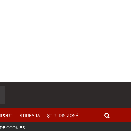
SPORT
ŞTIREA TA
ȘTIRI DIN ZONĂ
 DE COOKIES