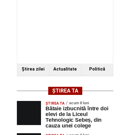
Ştirea zilei
Actualitate
Politică
ȘTIREA TA
acum 8 luni
ŞTIREA TA
Bătaie izbucnită între doi
elevi de la Liceul
Tehnologic Sebeș, din
cauza unei colege