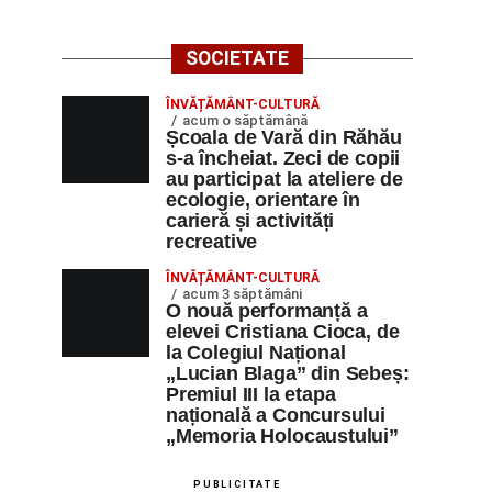
SOCIETATE
ÎNVĂȚĂMÂNT-CULTURĂ
acum o săptămână
Școala de Vară din Răhău
s-a încheiat. Zeci de copii
au participat la ateliere de
ecologie, orientare în
carieră și activități
recreative
ÎNVĂȚĂMÂNT-CULTURĂ
acum 3 săptămâni
O nouă performanță a
elevei Cristiana Cioca, de
la Colegiul Național
„Lucian Blaga” din Sebeș:
Premiul III la etapa
națională a Concursului
„Memoria Holocaustului”
PUBLICITATE