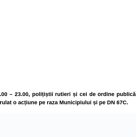
00 – 23.00, polițiștii rutieri și cei de ordine publică
erulat o acțiune pe raza Municipiului și pe DN 67C.