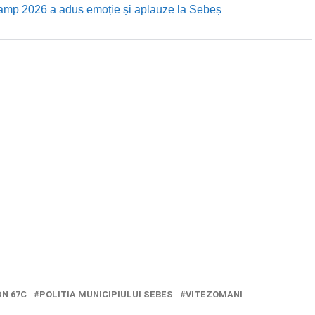
Camp 2026 a adus emoție și aplauze la Sebeș
DN 67C
POLITIA MUNICIPIULUI SEBES
VITEZOMANI