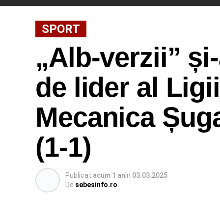
SPORT
„Alb-verzii” și
de lider al Ligi
Mecanica Șuga
(1-1)
Publicat
acum 1 an
în
03.03.2025
De
sebesinfo.ro