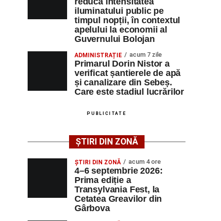
reducă intensitatea
iluminatului public pe
timpul nopții, în contextul
apelului la economii al
Guvernului Bolojan
acum 7 zile
ADMINISTRAȚIE
Primarul Dorin Nistor a
verificat șantierele de apă
și canalizare din Sebeș.
Care este stadiul lucrărilor
PUBLICITATE
ȘTIRI DIN ZONĂ
acum 4 ore
ȘTIRI DIN ZONĂ
4–6 septembrie 2026:
Prima ediție a
Transylvania Fest, la
Cetatea Greavilor din
Gârbova