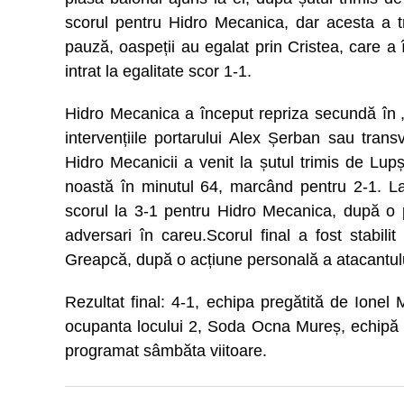
scorul pentru Hidro Mecanica, dar acesta a t
pauză, oaspeții au egalat prin Cristea, care a 
intrat la egalitate scor 1-1.
Hidro Mecanica a început repriza secundă în „co
intervențiile portarului Alex Șerban sau tran
Hidro Mecanicii a venit la șutul trimis de Lup
noastă în minutul 64, marcând pentru 2-1. La
scorul la 3-1 pentru Hidro Mecanica, după o 
adversari în careu.Scorul final a fost stabil
Greapcă, după o acțiune personală a atacantulu
Rezultat final: 4-1, echipa pregătită de Ionel 
ocupanta locului 2, Soda Ocna Mureș, echipă 
programat sâmbăta viitoare.