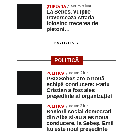
acum 9 luni
ŞTIREA TA
La Sebeș, vulpile
traverseaza strada
folosind trecerea de
pietoni…
PUBLICITATE
POLITICĂ
acum 2 luni
POLITICĂ
PSD Sebeș are o nouă
echipă conducere: Radu
Cristian a fost ales
președinte al organizației
acum 3 luni
POLITICĂ
Seniorii social-democrați
din Alba și-au ales noua
conducere, la Sebeș. Emil
Itu este noul președinte