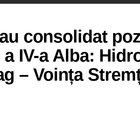
-au consolidat poz
i a IV-a Alba: Hidr
g – Voința Stremț