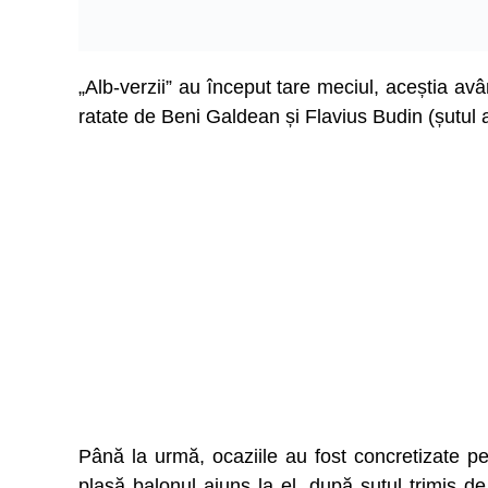
„Alb-verzii” au început tare meciul, aceștia avâ
ratate de Beni Galdean și Flavius Budin (șutul ace
Până la urmă, ocaziile au fost concretizate p
plasă balonul ajuns la el, după șutul trimis d