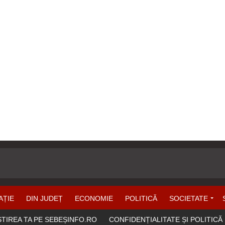
AȚIE
DIN JUDEȚ
ECONOMIE
POLITICĂ
SOCIETATE
ȘTIREA TA PE SEBEȘINFO.RO
CONFIDENȚIALITATE ȘI POLITICĂ