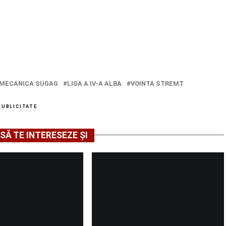
OMECANICA SUGAG
LIGA A IV-A ALBA
VOINTA STREMT
PUBLICITATE
SĂ TE INTERESEZE ȘI