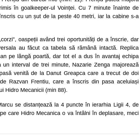
rimis în goalkeeper-ul Voinței. Cu 7 minute înainte de
înscris cu un șut de la peste 40 metri, iar la cabine s-a
rzi”, oaspeții având trei oportunități de a înscrie, dar
sversala au făcut ca tabela să rămână intactă. Replica
șan pe lângă poartă, dar tot el a dus în avantaj echipa
 un interval de trei minute, Nazarie Zenga majorează
pasă venită de la Danut Greapca care a trecut de doi
it de Razvan Frentiu, care a înscris din pasa aceluiași
i Hidro Mecanicii (min 88).
Marcu se distanțează la 4 puncte în ierarhia Ligii 4, de
pe care Hidro Mecanica o va întâlni în deplasare, meci