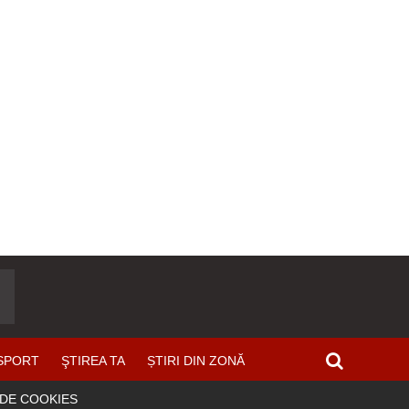
SPORT
ŞTIREA TA
ȘTIRI DIN ZONĂ
 DE COOKIES