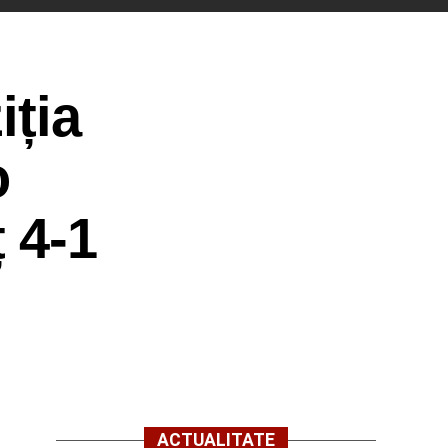
iția
o
 4-1
ACTUALITATE