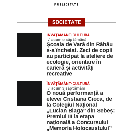
PUBLICITATE
SOCIETATE
ÎNVĂȚĂMÂNT-CULTURĂ
acum o săptămână
Școala de Vară din Răhău
s-a încheiat. Zeci de copii
au participat la ateliere de
ecologie, orientare în
carieră și activități
recreative
ÎNVĂȚĂMÂNT-CULTURĂ
acum 3 săptămâni
O nouă performanță a
elevei Cristiana Cioca, de
la Colegiul Național
„Lucian Blaga” din Sebeș:
Premiul III la etapa
națională a Concursului
„Memoria Holocaustului”