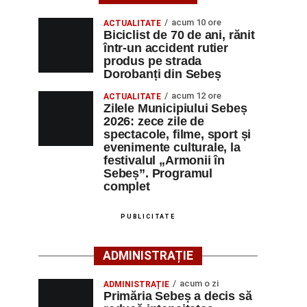
acum 10 ore
ACTUALITATE
Biciclist de 70 de ani, rănit
într-un accident rutier
produs pe strada
Dorobanți din Sebeș
acum 12 ore
ACTUALITATE
Zilele Municipiului Sebeș
2026: zece zile de
spectacole, filme, sport și
evenimente culturale, la
festivalul „Armonii în
Sebeș”. Programul
complet
PUBLICITATE
ADMINISTRAȚIE
acum o zi
ADMINISTRAȚIE
Primăria Sebeș a decis să