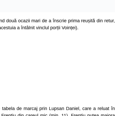
nd două ocazii mari de a înscrie prima reușită din retur,
stuia a întâlnit vinclul porții Voinței).
e tabela de marcaj prin Lupsan Daniel, care a reluat în
e Frențiu din careul mic (min. 11). Frențiu putea majora