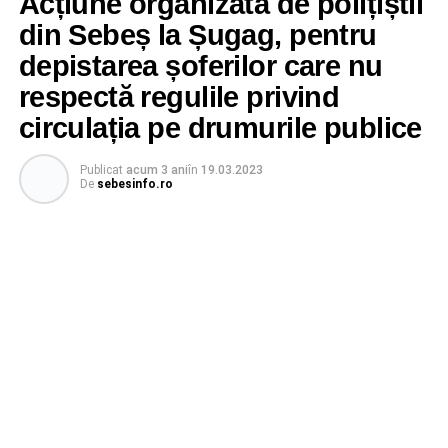
Acțiune organizată de polițiștii
din Sebeș la Șugag, pentru
depistarea șoferilor care nu
respectă regulile privind
circulația pe drumurile publice
Publicat
acum 3 ani
în
19.03.2023
De
sebesinfo.ro