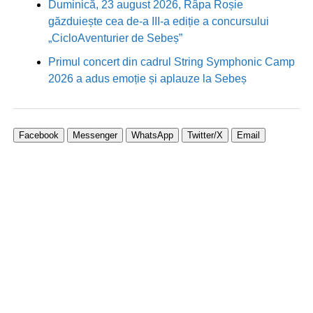
Duminică, 23 august 2026, Râpa Roșie
găzduiește cea de-a III-a ediție a concursului
„CicloAventurier de Sebeș”
Primul concert din cadrul String Symphonic Camp
2026 a adus emoție și aplauze la Sebeș
Facebook
Messenger
WhatsApp
Twitter/X
Email