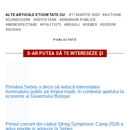
ALTE ARTICOLE ETICHETATE CU:
17 MARTIE 2023
ACTIUNE
CONDUCERE
DEPISTARE
DRUMURI PUBLICE
NERESPECTARE
POLITISTI
REGULI
SEBES
SOFERI
SUGAG
PUBLICITATE
S-AR PUTEA SĂ TE INTERESEZE ȘI
Primăria Sebeș a decis să reducă intensitatea
iluminatului public pe timpul nopții, în contextul apelului la
economii al Guvernului Bolojan
Primul concert din cadrul String Symphonic Camp 2026 a
adus emoție și aplauze la Sebeș