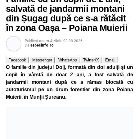
profesori debutanți, profesori cu experiență, inspectori
salvată de jandarmii montani
școlari, directori de școli, consilieri școlari, educatori și
din Șugag după ce s-a rătăcit
învățători, reprezentând aproape toate disciplinele din
în zona Oașa – Poiana Muierii
sistemul de învățământ.
Publicat
acum 4 zile
în
03.08.2026
Participare, consens și asumare în școală
De
sebesinfo.ro
Tema ediției din acest an a pornit de la convingerea că
Facebook
Messenger
WhatsApp
Twitter/X
Email
școala românească dispune de una dintre cele mai
O familie din județul Dolj, formată din doi adulți și un
importante resurse: experiența profesorilor. Provocarea nu
copil în vârstă de doar 2 ani, a fost salvată de
este lipsa ideilor, ci identificarea unor contexte în care
jandarmii montani după ce a rămas blocată cu
acestea să poată fi ascultate, validate și transformate în
autoturismul pe un drum forestier din zona Poiana
proiecte comune.
Muierii, în Munții Șureanu.
Pe parcursul celor patru zile, participanții au analizat
procesele de luare a deciziilor, construirea consensului,
gestionarea situațiilor dificile din viața școlii și importanța
asumării responsabilității în actul educațional. Atelierele
interactive, studiile de caz, exercițiile de grup și jocurile