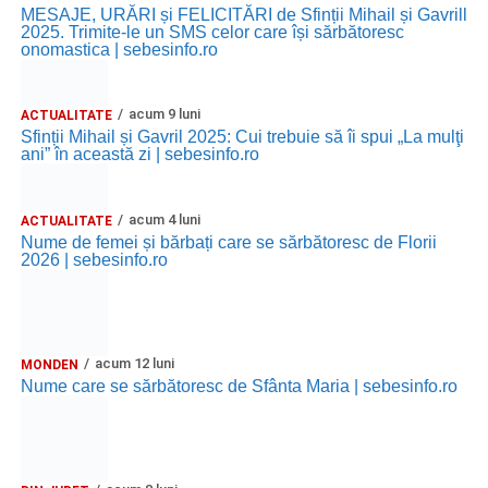
MESAJE, URĂRI și FELICITĂRI de Sfinții Mihail și Gavrill
2025. Trimite-le un SMS celor care își sărbătoresc
onomastica | sebesinfo.ro
acum 9 luni
ACTUALITATE
Sfinții Mihail și Gavril 2025: Cui trebuie să îi spui „La mulţi
ani” în această zi | sebesinfo.ro
acum 4 luni
ACTUALITATE
Nume de femei și bărbați care se sărbătoresc de Florii
2026 | sebesinfo.ro
acum 12 luni
MONDEN
Nume care se sărbătoresc de Sfânta Maria | sebesinfo.ro