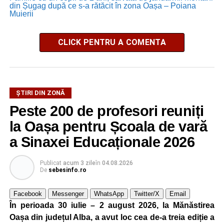
din Șugag după ce s-a rătăcit în zona Oașa – Poiana
Muierii
CLICK PENTRU A COMENTA
ȘTIRI DIN ZONĂ
Peste 200 de profesori reuniți
la Oașa pentru Școala de vară
a Sinaxei Educaționale 2026
Publicat
acum 3 zile
în
04.08.2026
De
sebesinfo.ro
Facebook
Messenger
WhatsApp
Twitter/X
Email
În perioada 30 iulie – 2 august 2026, la Mănăstirea
Oașa din județul Alba, a avut loc cea de-a treia ediție a