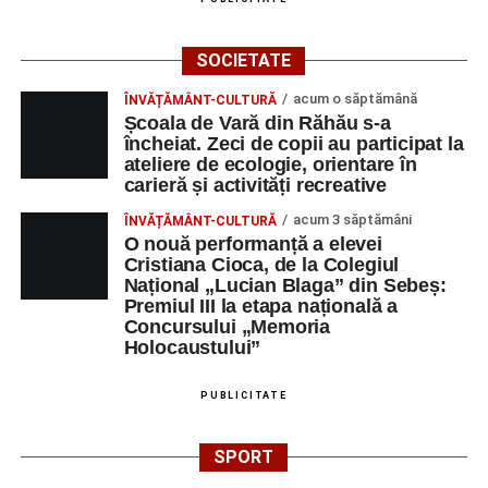
la bază doi piloni: OMUL SFINȚEȘTE LOCUL și VORBA
DULCE MULT ADUCE. De la elev până la părinte și mai
SOCIETATE
apoi în viața noastră, modul de adresare, tonul și gestica
sunt vitale.”
(Prof. Ciura Marinela)
acum o săptămână
ÎNVĂȚĂMÂNT-CULTURĂ
Școala de Vară din Răhău s-a
Privind spre ediția următoare
încheiat. Zeci de copii au participat la
ateliere de ecologie, orientare în
carieră și activități recreative
În încheierea evenimentului, organizatorii au anunțat tema
ediției din 2027, dedicată relației dintre caracter, valori și
acum 3 săptămâni
ÎNVĂȚĂMÂNT-CULTURĂ
educație. După trei ediții care au abordat comunicarea
O nouă performanță a elevei
Cristiana Cioca, de la Colegiul
didactică, dinamica diferențelor, participarea și luarea
Național „Lucian Blaga” din Sebeș:
deciziilor, comunitatea Sinaxa Educațională își propune
Premiul III la etapa națională a
să revină la întrebările fundamentale despre valorile care
Concursului „Memoria
stau la baza actului educațional și despre rolul
Holocaustului”
profesorului în formarea caracterului tinerilor.
PUBLICITATE
Despre comunitatea Sinaxa Educațională
SPORT
Asociația
„Sinaxa Educațională”
este o comunitate de