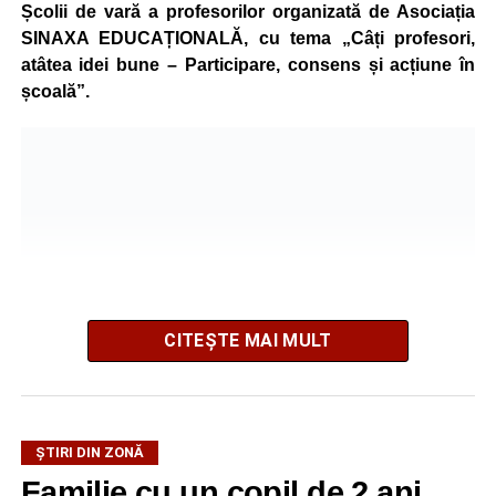
Școlii de vară a profesorilor organizată de Asociația
SINAXA EDUCAȚIONALĂ, cu tema „Câți profesori,
atâtea idei bune – Participare, consens și acțiune în
școală”.
CITEȘTE MAI MULT
ȘTIRI DIN ZONĂ
La ediția din acest an au participat peste 200 de cadre
Familie cu un copil de 2 ani,
didactice din întreaga țară. Printre participanți s-au aflat