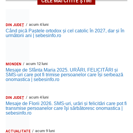
CELE MAI CITITE ȘTIRI
acum 4 luni
DIN JUDEȚ
Când pică Paștele ortodox și cel catolic în 2027, dar și în
următorii ani | sebesinfo.ro
acum 12 luni
MONDEN
Mesaje de Sfânta Maria 2025. URĂRI, FELICITĂRI și
SMS-uri care pot fi trimise persoanelor care își serbează
onomastica | sebesinfo.ro
acum 4 luni
DIN JUDEȚ
Mesaje de Florii 2026. SMS-uri, urări și felicitări care pot fi
transmise persoanelor care îşi sărbătoresc onomastica |
sebesinfo.ro
acum 9 luni
ACTUALITATE