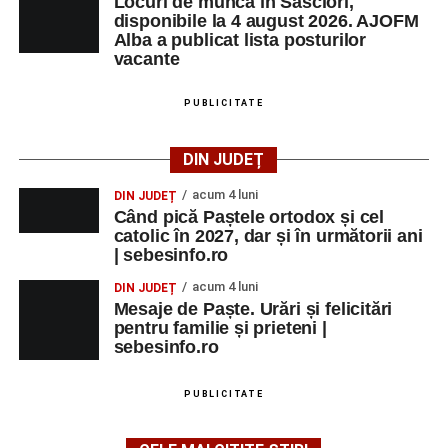
Locuri de muncă în Săsciori,
apelului la economii al Guvernului Bolojan
disponibile la 4 august 2026. AJOFM
Alba a publicat lista posturilor
Duminică, 23 august 2026, Râpa Roșie găzduiește
vacante
cea de-a III-a ediție a concursului „CicloAventurier
de Sebeș”
PUBLICITATE
Primul concert din cadrul String Symphonic Camp
2026 a adus emoție și aplauze la Sebeș
DIN JUDEȚ
acum 4 luni
DIN JUDEȚ
Când pică Paștele ortodox și cel
catolic în 2027, dar și în următorii ani
Facebook
Messenger
WhatsApp
Twitter/X
Email
| sebesinfo.ro
acum 4 luni
DIN JUDEȚ
Mesaje de Paște. Urări și felicitări
pentru familie și prieteni |
sebesinfo.ro
PUBLICITATE