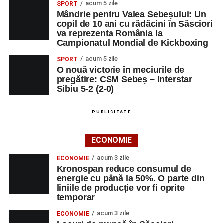
profesori, dedicată susținerii unei educații centrate pe
acum 5 zile
SPORT
Mândrie pentru Valea Sebeșului: Un
valorile creștin-ortodoxe și pe formarea caracterului
copil de 10 ani cu rădăcini în Săsciori
elevilor. Născută din experiența duhovnicească și
va reprezenta România la
formativă a Mănăstirii Oașa, Sinaxa își propune să
Campionatul Mondial de Kickboxing
sprijine profesorii în regăsirea motivației interioare,
acum 5 zile
SPORT
oferindu-le nu doar instrumente metodice actuale, ci și
O nouă victorie în meciurile de
contexte de sprijin reciproc, colaborare și reconectare la
pregătire: CSM Sebeș – Interstar
vocația pedagogică autentică.
Sibiu 5-2 (2-0)
PUBLICITATE
Adaugă-ne ca sursă preferată
ECONOMIE
Urmărește-ne pe Google News
acum 3 zile
ECONOMIE
Kronospan reduce consumul de
energie cu până la 50%. O parte din
Ultimele știri din Sebeș
liniile de producție vor fi oprite
temporar
Primăria Sebeș a decis să reducă intensitatea
acum 3 zile
ECONOMIE
iluminatului public pe timpul nopții, în contextul