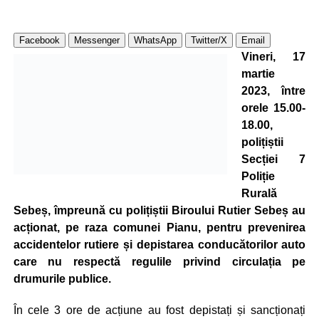
Facebook
Messenger
WhatsApp
Twitter/X
Email
Vineri, 17
martie
2023, între
orele 15.00-
18.00,
polițiștii
Secției 7
Poliție
Rurală
Sebeș, împreună cu polițiștii Biroului Rutier Sebeș au
acționat, pe raza comunei Pianu, pentru prevenirea
accidentelor rutiere și depistarea conducătorilor auto
care nu respectă regulile privind circulația pe
drumurile publice.
În cele 3 ore de acțiune au fost depistați și sancționați