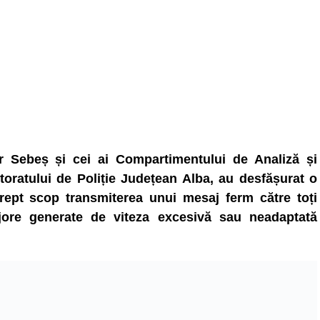
tier Sebeș și cei ai Compartimentului de Analiză și
ctoratului de Poliție Județean Alba, au desfășurat o
rept scop transmiterea unui mesaj ferm către toți
 majore generate de viteza excesivă sau neadaptată