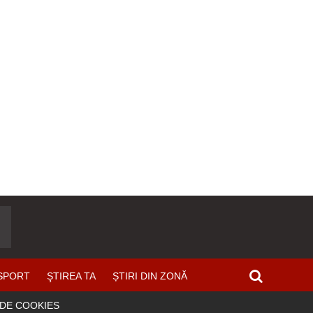
SPORT
ŞTIREA TA
ȘTIRI DIN ZONĂ
 DE COOKIES