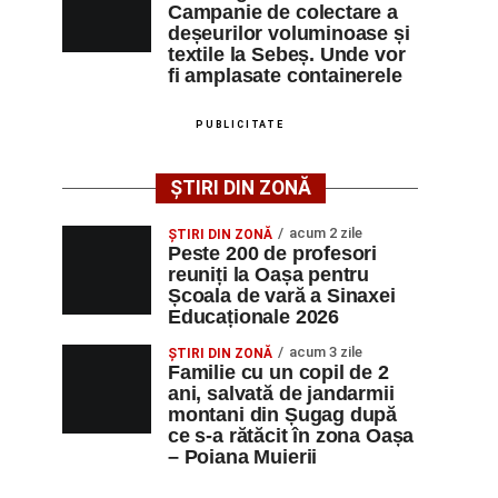
Campanie de colectare a
deșeurilor voluminoase și
textile la Sebeș. Unde vor
fi amplasate containerele
PUBLICITATE
ȘTIRI DIN ZONĂ
acum 2 zile
ȘTIRI DIN ZONĂ
Peste 200 de profesori
reuniți la Oașa pentru
Școala de vară a Sinaxei
Educaționale 2026
acum 3 zile
ȘTIRI DIN ZONĂ
Familie cu un copil de 2
ani, salvată de jandarmii
montani din Șugag după
ce s-a rătăcit în zona Oașa
– Poiana Muierii