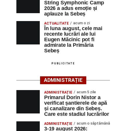
String Symphonic Camp
2026 a adus emoție și
aplauze la Sebeș
acum o zi
ACTUALITATE
În luna august, cele mai
recente lucrări ale lui
Eugen Măcinic pot fi
admirate la Primăria
Sebeș
PUBLICITATE
ADMINISTRAȚIE
acum 5 zile
ADMINISTRAȚIE
Primarul Dorin Nistor a
verificat șantierele de apă
și canalizare din Sebeș.
Care este stadiul lucrărilor
acum o săptămână
ADMINISTRAȚIE
3-19 august 2026: