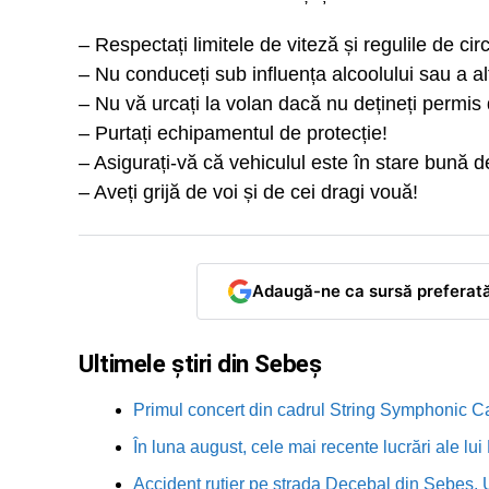
– Respectați limitele de viteză și regulile de circ
– Nu conduceți sub influența alcoolului sau a al
– Nu vă urcați la volan dacă nu dețineți permis
– Purtați echipamentul de protecție!
– Asigurați-vă că vehiculul este în stare bună d
– Aveți grijă de voi și de cei dragi vouă!
Adaugă-ne ca sursă preferat
Ultimele știri din Sebeș
Primul concert din cadrul String Symphonic 
În luna august, cele mai recente lucrări ale lu
Accident rutier pe strada Decebal din Sebeș. 