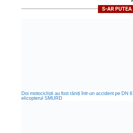
S-AR PUTEA 
Doi motocicliști au fost răniți într-un accident pe DN 
elicopterul SMURD