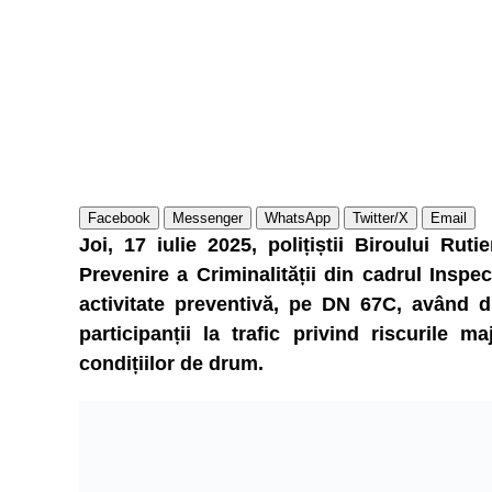
Facebook
Messenger
WhatsApp
Twitter/X
Email
Joi, 17 iulie 2025, polițiștii Biroului Ru
Prevenire a Criminalității din cadrul Inspe
activitate preventivă, pe DN 67C, având d
participanții la trafic privind riscurile
condițiilor de drum.