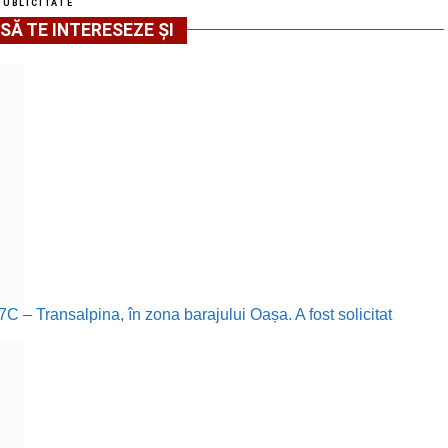
PUBLICITATE
SĂ TE INTERESEZE ȘI
67C – Transalpina, în zona barajului Oașa. A fost solicitat