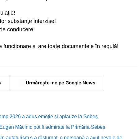
ulație!
tor substanțe interzise!
 de conducere!
e funcționare și are toate documentele în regulă!
ă
Urmărește-ne pe Google News
Camp 2026 a adus emoție și aplauze la Sebeș
i Eugen Măcinic pot fi admirate la Primăria Sebeș
Un autoturism s-a răsturnat, o persoană a avut nevoie de