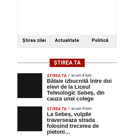
Ştirea zilei
Actualitate
Politică
ȘTIREA TA
acum 8 luni
ŞTIREA TA
Bătaie izbucnită între doi
elevi de la Liceul
Tehnologic Sebeș, din
cauza unei colege
acum 9 luni
ŞTIREA TA
La Sebeș, vulpile
traverseaza strada
folosind trecerea de
pietoni…