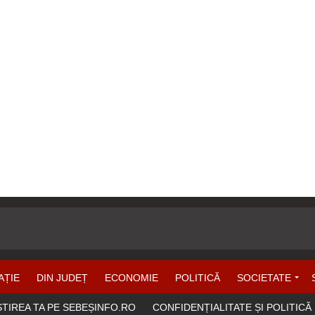
AȚIE
DIN JUDEȚ
ECONOMIE
POLITICĂ
SOCIETATE
ȘTIREA TA PE SEBEȘINFO.RO
CONFIDENȚIALITATE ȘI POLITICĂ