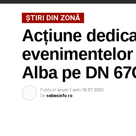
ȘTIRI DIN ZONĂ
Acțiune dedica
evenimentelor 
Alba pe DN 67
Publicat
acum 1 an
în
18.07.2025
De
sebesinfo.ro