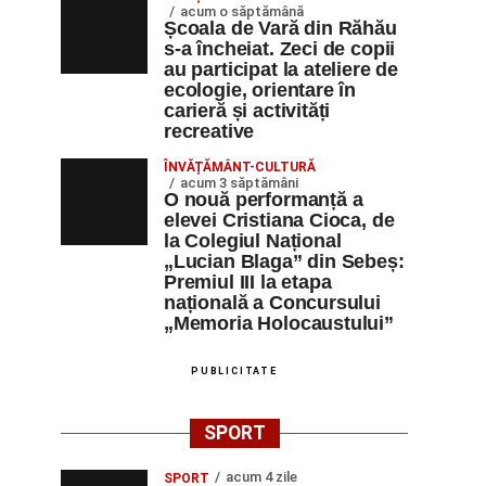
acum o săptămână
Școala de Vară din Răhău
s-a încheiat. Zeci de copii
au participat la ateliere de
ecologie, orientare în
carieră și activități
recreative
ÎNVĂȚĂMÂNT-CULTURĂ
acum 3 săptămâni
O nouă performanță a
elevei Cristiana Cioca, de
la Colegiul Național
„Lucian Blaga” din Sebeș:
Premiul III la etapa
națională a Concursului
„Memoria Holocaustului”
PUBLICITATE
SPORT
acum 4 zile
SPORT