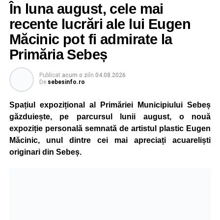
În luna august, cele mai
String Symphonic Camp 2026 reunește tineri
recente lucrări ale lui Eugen
instrumentiști din 6 țări, alături de voluntari și foști elevi ai
Măcinic pot fi admirate la
Liceului de Arte „Regina Maria”, din Alba Iulia, care
Primăria Sebeș
participă, timp de o săptămână, la cursuri de
perfecționare, repetiții și activități artistice desfășurate sub
Publicat
acum o zi
în
04.08.2026
îndrumarea unor profesori și mentori.
De
sebesinfo.ro
Spațiul expozițional al Primăriei Municipiului Sebeș
găzduiește, pe parcursul lunii august, o nouă
expoziție personală semnată de artistul plastic Eugen
Măcinic, unul dintre cei mai apreciați acuareliști
originari din Sebeș.