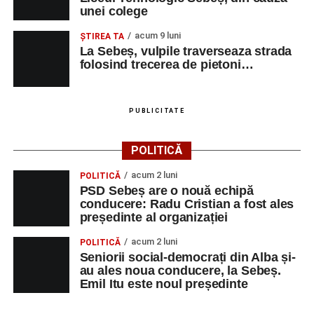
unei colege
acum 9 luni
ŞTIREA TA
La Sebeș, vulpile traverseaza strada
folosind trecerea de pietoni…
PUBLICITATE
POLITICĂ
acum 2 luni
POLITICĂ
PSD Sebeș are o nouă echipă
conducere: Radu Cristian a fost ales
președinte al organizației
acum 2 luni
POLITICĂ
Seniorii social-democrați din Alba și-
au ales noua conducere, la Sebeș.
Emil Itu este noul președinte