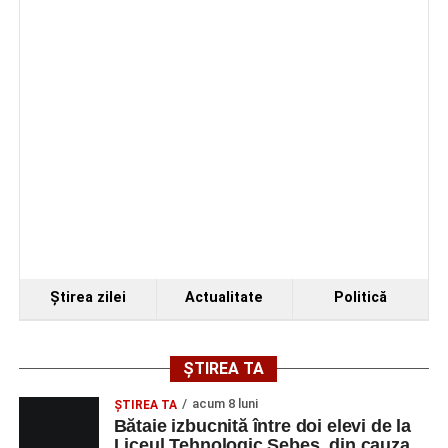
Măcinic pot fi admirate la Primăria Sebeș
Accident rutier pe strada Decebal din Sebeș. Un
autoturism s-a răsturnat, o persoană a avut nevoie
de îngrijiri medicale
Ştirea zilei
Actualitate
Politică
ȘTIREA TA
acum 8 luni
ŞTIREA TA
Bătaie izbucnită între doi elevi de la
Liceul Tehnologic Sebeș, din cauza