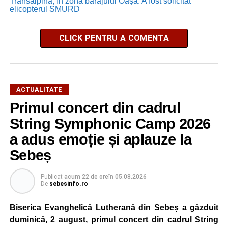
Transalpina, în zona barajului Oașa. A fost solicitat
elicopterul SMURD
CLICK PENTRU A COMENTA
ACTUALITATE
Primul concert din cadrul
String Symphonic Camp 2026
a adus emoție și aplauze la
Sebeș
Publicat
acum 22 de ore
în
05.08.2026
De
sebesinfo.ro
Biserica Evanghelică Lutherană din Sebeș a găzduit
duminică, 2 august, primul concert din cadrul String