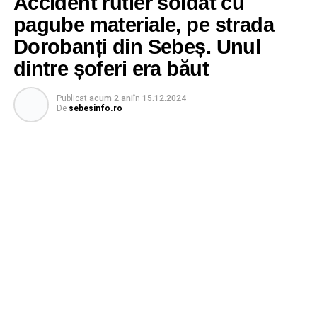
Accident rutier soldat cu
pagube materiale, pe strada
Dorobanți din Sebeș. Unul
dintre șoferi era băut
Publicat
acum 2 ani
în
15.12.2024
De
sebesinfo.ro