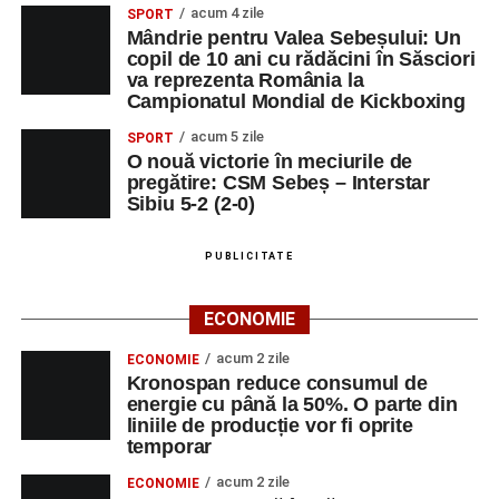
acum 4 zile
SPORT
Mândrie pentru Valea Sebeșului: Un
copil de 10 ani cu rădăcini în Săsciori
va reprezenta România la
Campionatul Mondial de Kickboxing
acum 5 zile
SPORT
O nouă victorie în meciurile de
pregătire: CSM Sebeș – Interstar
Sibiu 5-2 (2-0)
PUBLICITATE
ECONOMIE
acum 2 zile
ECONOMIE
Kronospan reduce consumul de
energie cu până la 50%. O parte din
liniile de producție vor fi oprite
temporar
acum 2 zile
ECONOMIE