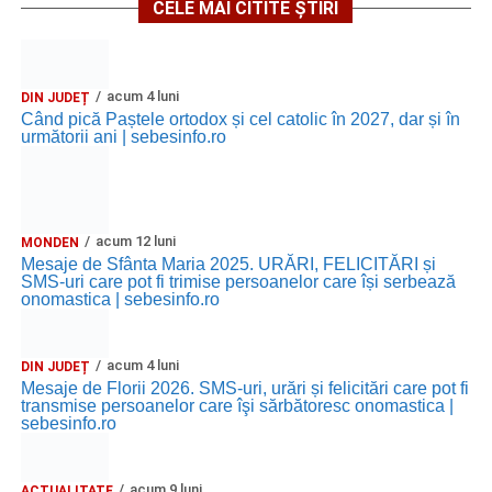
CELE MAI CITITE ȘTIRI
acum 4 luni
DIN JUDEȚ
Când pică Paștele ortodox și cel catolic în 2027, dar și în
următorii ani | sebesinfo.ro
acum 12 luni
MONDEN
Mesaje de Sfânta Maria 2025. URĂRI, FELICITĂRI și
SMS-uri care pot fi trimise persoanelor care își serbează
onomastica | sebesinfo.ro
acum 4 luni
DIN JUDEȚ
Mesaje de Florii 2026. SMS-uri, urări și felicitări care pot fi
transmise persoanelor care îşi sărbătoresc onomastica |
sebesinfo.ro
acum 9 luni
ACTUALITATE