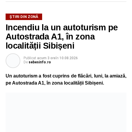
ȘTIRI DIN ZONĂ
Incendiu la un autoturism pe
Autostrada A1, în zona
localității Sibișeni
Publicat
acum 3 ore
în
10.08.2026
De
sebesinfo.ro
Un autoturism a fost cuprins de flăcări, luni, la amiază,
pe Autostrada A1, în zona localității Sibișeni.