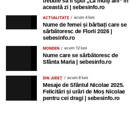
trebuie să îi spui „La mulţi ani” în
această zi | sebesinfo.ro
acum 4 luni
ACTUALITATE
Nume de femei și bărbați care se
sărbătoresc de Florii 2026 |
sebesinfo.ro
acum 12 luni
MONDEN
Nume care se sărbătoresc de
Sfânta Maria | sebesinfo.ro
acum 8 luni
DIN JUDEȚ
Mesaje de Sfântul Nicolae 2025.
Felicitări și urări de Moș Nicolae
pentru cei dragi | sebesinfo.ro