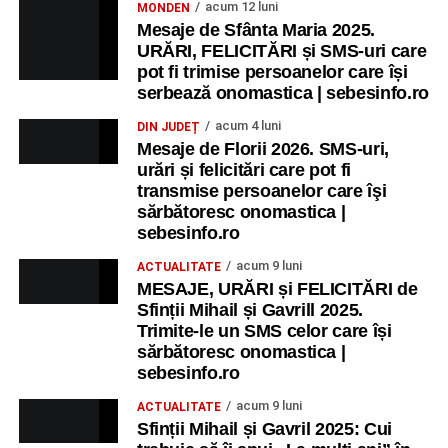
acum 12 luni
MONDEN
Mesaje de Sfânta Maria 2025.
URĂRI, FELICITĂRI și SMS-uri care
pot fi trimise persoanelor care își
serbează onomastica | sebesinfo.ro
acum 4 luni
DIN JUDEȚ
Mesaje de Florii 2026. SMS-uri,
urări și felicitări care pot fi
transmise persoanelor care îşi
sărbătoresc onomastica |
sebesinfo.ro
acum 9 luni
ACTUALITATE
MESAJE, URĂRI și FELICITĂRI de
Sfinții Mihail și Gavrill 2025.
Trimite-le un SMS celor care își
sărbătoresc onomastica |
sebesinfo.ro
acum 9 luni
ACTUALITATE
Sfinții Mihail și Gavril 2025: Cui