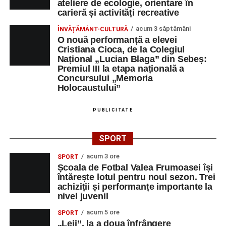
ateliere de ecologie, orientare în
carieră și activități recreative
acum 3 săptămâni
ÎNVĂȚĂMÂNT-CULTURĂ
O nouă performanță a elevei
Cristiana Cioca, de la Colegiul
Național „Lucian Blaga” din Sebeș:
Premiul III la etapa națională a
Concursului „Memoria
Holocaustului”
PUBLICITATE
SPORT
acum 3 ore
SPORT
Școala de Fotbal Valea Frumoasei își
întărește lotul pentru noul sezon. Trei
achiziții și performanțe importante la
nivel juvenil
acum 5 ore
SPORT
„Leii”, la a doua înfrângere