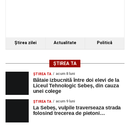
Ştirea zilei
Actualitate
Politică
ȘTIREA TA
acum 8 luni
ŞTIREA TA
Bătaie izbucnită între doi elevi de la
Liceul Tehnologic Sebeș, din cauza
unei colege
acum 9 luni
ŞTIREA TA
La Sebeș, vulpile traverseaza strada
folosind trecerea de pietoni…