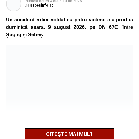
Publicat
acum 4 ore
în
10.08.2026
De
sebesinfo.ro
Ultimele știri din Sebeș
Un accident rutier soldat cu patru victime s-a produs
Incendiu la un autoturism pe Autostrada A1, în zona
duminică seara, 9 august 2026, pe DN 67C, între
localității Sibișeni
Șugag și Sebeș.
Școala de Fotbal Valea Frumoasei își întărește
lotul pentru noul sezon. Trei achiziții și performanțe
importante la nivel juvenil
Cum s-a produs accidentul rutier de pe DN 67C, în
urma căruia patru persoane au ajuns la spital
CITEȘTE MAI MULT