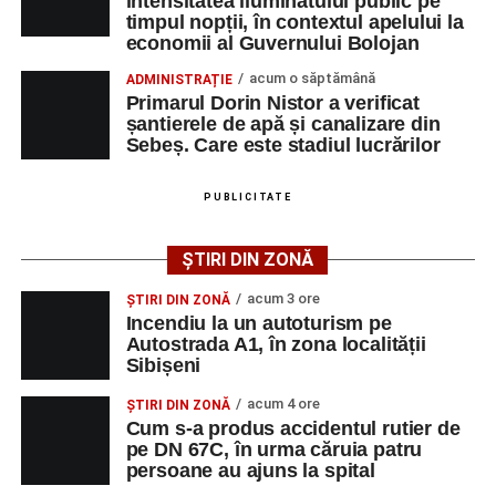
intensitatea iluminatului public pe
timpul nopții, în contextul apelului la
îngrijirilor medicale de specialitate.
economii al Guvernului Bolojan
Cei doi conducători auto nu au putut fi testați cu aparatul
acum o săptămână
ADMINISTRAȚIE
etilotest, motiv pentru care le-au fost prelevate mostre
Primarul Dorin Nistor a verificat
șantierele de apă și canalizare din
biologice, în vederea stabilirii alcoolemiei.
Sebeș. Care este stadiul lucrărilor
Polițiștii continuă cercetările pentru stabilirea tuturor
împrejurărilor în care s-a produs accidentul, în cadrul unui
PUBLICITATE
dosar penal întocmit sub aspectul săvârșirii infracțiunii de
vătămare corporală din culpă.
ȘTIRI DIN ZONĂ
acum 3 ore
ȘTIRI DIN ZONĂ
Incendiu la un autoturism pe
Autostrada A1, în zona localității
Adaugă-ne ca sursă preferată
Sibișeni
acum 4 ore
ȘTIRI DIN ZONĂ
Urmărește-ne pe Google News
Cum s-a produs accidentul rutier de
pe DN 67C, în urma căruia patru
persoane au ajuns la spital
Ultimele știri din Sebeș