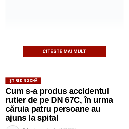
La fața locului intervine Detașamentul de Pompieri
CITEȘTE MAI MULT
Sebeș, cu o autospecială de stingere cu apă și spumă.
Pompierii acționează pentru localizarea și lichidarea
incendiului. Deocamdată, nu au fost comunicate informații
ȘTIRI DIN ZONĂ
privind existența unor victime sau cauza izbucnirii focului.
Cum s-a produs accidentul
rutier de pe DN 67C, în urma
căruia patru persoane au
Adaugă-ne ca sursă preferată
ajuns la spital
Urmărește-ne pe Google News