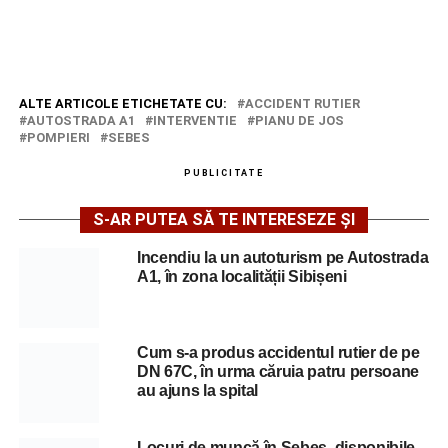
ALTE ARTICOLE ETICHETATE CU:
ACCIDENT RUTIER
AUTOSTRADA A1
INTERVENTIE
PIANU DE JOS
POMPIERI
SEBES
PUBLICITATE
S-AR PUTEA SĂ TE INTERESEZE ȘI
Incendiu la un autoturism pe Autostrada
A1, în zona localității Sibișeni
Cum s-a produs accidentul rutier de pe
DN 67C, în urma căruia patru persoane
au ajuns la spital
Locuri de muncă în Sebeș, disponibile