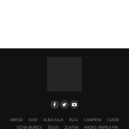
ABRUD
AIUD
ALBA IULIA
BLAJ
CAMPENI
CUGIR
OCNA MURES
TEIUS
ZLATNA
RADIO UNIREA FM