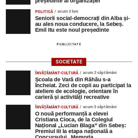
președinte al organizației
acum 3 luni
POLITICĂ
Seniorii social-democrați din Alba și-
au ales noua conducere, la Sebeș.
Emil Itu este noul președinte
PUBLICITATE
SOCIETATE
acum 2 săptămâni
ÎNVĂȚĂMÂNT-CULTURĂ
Școala de Vară din Răhău s-a
încheiat. Zeci de copii au participat la
ateliere de ecologie, orientare în
carieră și activități recreative
acum 3 săptămâni
ÎNVĂȚĂMÂNT-CULTURĂ
O nouă performanță a elevei
Cristiana Cioca, de la Colegiul
Național „Lucian Blaga” din Sebeș:
Premiul III la etapa națională a
Concursului „Memoria