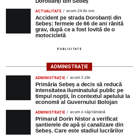
Dorobanți din Sebeș
motocicletă
primului ajutor medical și asigurarea măsurilor specifice.
acum 24 de ore
ACTUALITATE
4–6 septembrie 2026: Prima ediție a Transylvania
Accident pe strada Dorobanți din
Polițiștii s-au deplasat la fața locului pentru efectuarea
Fest, la Cetatea Greavilor din Gârbova
Sebeș: fermeie de 66 de ani rănită
cercetărilor și stabilirea împrejurărilor exacte în care s-a
grav, după ce a fost lovită de o
produs accidentul. De asemenea, aceștia acționează
motocicletă
pentru fluidizarea traficului rutier în zonă.
PUBLICITATE
ACTUALIZARE:
„Victima, o persoană de sex feminin de
66 ani, va fi transportată la UPU Alba Iulia”
, a mai
ADMINISTRAȚIE
transmis ISU Alba.
acum 3 zile
ADMINISTRAȚIE
Primăria Sebeș a decis să reducă
intensitatea iluminatului public pe
timpul nopții, în contextul apelului la
Adaugă-ne ca sursă preferată
economii al Guvernului Bolojan
acum o săptămână
ADMINISTRAȚIE
Urmărește-ne pe Google News
Primarul Dorin Nistor a verificat
șantierele de apă și canalizare din
Sebeș. Care este stadiul lucrărilor
Ultimele știri din Sebeș