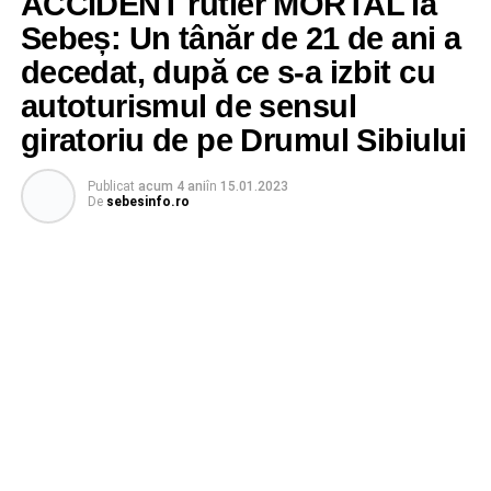
ACCIDENT rutier MORTAL la
Sebeș: Un tânăr de 21 de ani a
decedat, după ce s-a izbit cu
autoturismul de sensul
giratoriu de pe Drumul Sibiului
Publicat
acum 4 ani
în
15.01.2023
De
sebesinfo.ro