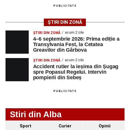
Femeie de 66 de ani, transportată în stare gravă la
PUBLICITATE
spital după ce a fost lovită de o motocicletă pe
strada Dorobanți din Sebeș
ȘTIRI DIN ZONĂ
Accident pe strada Dorobanți din Sebeș: fermeie
acum 2 zile
ȘTIRI DIN ZONĂ
de 66 de ani rănită grav, după ce a fost lovită de o
4–6 septembrie 2026: Prima ediție a
motocicletă
Transylvania Fest, la Cetatea
Greavilor din Gârbova
4–6 septembrie 2026: Prima ediție a Transylvania
Fest, la Cetatea Greavilor din Gârbova
acum 2 zile
ȘTIRI DIN ZONĂ
Accident rutier la ieșirea din Șugag
spre Popasul Regelui. Intervin
pompierii din Sebeș
PUBLICITATE
Stiri din Alba
Sport
Curier
Opinii