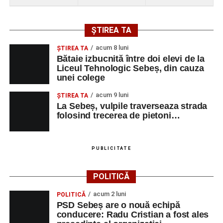
ȘTIREA TA
acum 8 luni
ŞTIREA TA
Bătaie izbucnită între doi elevi de la
Liceul Tehnologic Sebeș, din cauza
unei colege
acum 9 luni
ŞTIREA TA
La Sebeș, vulpile traverseaza strada
folosind trecerea de pietoni…
PUBLICITATE
POLITICĂ
acum 2 luni
POLITICĂ
PSD Sebeș are o nouă echipă
conducere: Radu Cristian a fost ales