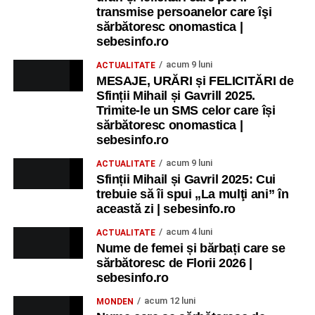
transmise persoanelor care îşi
sărbătoresc onomastica |
sebesinfo.ro
acum 9 luni
ACTUALITATE
MESAJE, URĂRI și FELICITĂRI de
Sfinții Mihail și Gavrill 2025.
Trimite-le un SMS celor care își
sărbătoresc onomastica |
sebesinfo.ro
acum 9 luni
ACTUALITATE
Sfinții Mihail și Gavril 2025: Cui
trebuie să îi spui „La mulţi ani” în
această zi | sebesinfo.ro
acum 4 luni
ACTUALITATE
Nume de femei și bărbați care se
sărbătoresc de Florii 2026 |
sebesinfo.ro
acum 12 luni
MONDEN