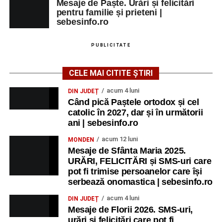
Mesaje de Paște. Urări și felicitări
pentru familie și prieteni |
sebesinfo.ro
PUBLICITATE
CELE MAI CITITE ȘTIRI
acum 4 luni
DIN JUDEȚ
Când pică Paștele ortodox și cel
catolic în 2027, dar și în următorii
ani | sebesinfo.ro
acum 12 luni
MONDEN
Mesaje de Sfânta Maria 2025.
URĂRI, FELICITĂRI și SMS-uri care
pot fi trimise persoanelor care își
serbează onomastica | sebesinfo.ro
acum 4 luni
DIN JUDEȚ
Mesaje de Florii 2026. SMS-uri,
urări și felicitări care pot fi