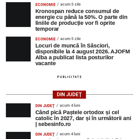
acum 5 zile
ECONOMIE
Kronospan reduce consumul de
energie cu până la 50%. O parte din
liniile de producție vor fi oprite
temporar
acum 5 zile
ECONOMIE
Locuri de muncă în Săsciori,
disponibile la 4 august 2026. AJOFM
Alba a publicat lista posturilor
vacante
PUBLICITATE
DIN JUDEȚ
acum 4 luni
DIN JUDEȚ
Când pică Paștele ortodox și cel
catolic în 2027, dar și în următorii ani
| sebesinfo.ro
acum 4 luni
DIN JUDEȚ