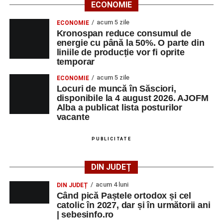
ECONOMIE
acum 5 zile
ECONOMIE
Kronospan reduce consumul de
energie cu până la 50%. O parte din
liniile de producție vor fi oprite
temporar
acum 5 zile
ECONOMIE
Locuri de muncă în Săsciori,
disponibile la 4 august 2026. AJOFM
Alba a publicat lista posturilor
vacante
PUBLICITATE
DIN JUDEȚ
acum 4 luni
DIN JUDEȚ
Când pică Paștele ortodox și cel
catolic în 2027, dar și în următorii ani
| sebesinfo.ro