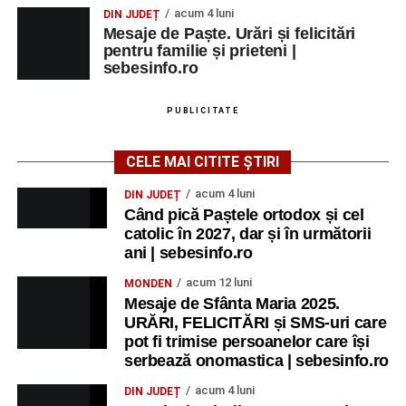
acum 4 luni
DIN JUDEȚ
Mesaje de Paște. Urări și felicitări
pentru familie și prieteni |
sebesinfo.ro
PUBLICITATE
CELE MAI CITITE ȘTIRI
acum 4 luni
DIN JUDEȚ
Când pică Paștele ortodox și cel
catolic în 2027, dar și în următorii
ani | sebesinfo.ro
acum 12 luni
MONDEN
Mesaje de Sfânta Maria 2025.
URĂRI, FELICITĂRI și SMS-uri care
pot fi trimise persoanelor care își
serbează onomastica | sebesinfo.ro
acum 4 luni
DIN JUDEȚ