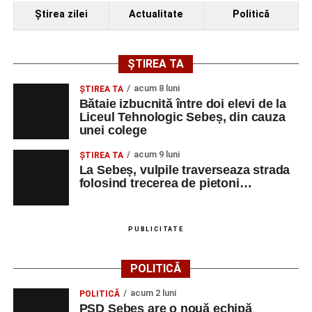
Ştirea zilei
Actualitate
Politică
ȘTIREA TA
acum 8 luni
ŞTIREA TA
Bătaie izbucnită între doi elevi de la
Liceul Tehnologic Sebeș, din cauza
unei colege
acum 9 luni
ŞTIREA TA
La Sebeș, vulpile traverseaza strada
folosind trecerea de pietoni…
PUBLICITATE
POLITICĂ
acum 2 luni
POLITICĂ
PSD Sebeș are o nouă echipă