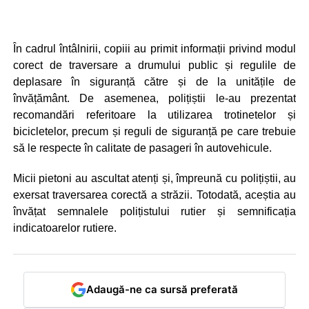
În cadrul întâlnirii, copiii au primit informații privind modul
corect de traversare a drumului public și regulile de
deplasare în siguranță către și de la unitățile de
învățământ. De asemenea, polițiștii le-au prezentat
recomandări referitoare la utilizarea trotinetelor și
bicicletelor, precum și reguli de siguranță pe care trebuie
să le respecte în calitate de pasageri în autovehicule.
Micii pietoni au ascultat atenți și, împreună cu polițiștii, au
exersat traversarea corectă a străzii. Totodată, aceștia au
învățat semnalele polițistului rutier și semnificația
indicatoarelor rutiere.
Adaugă-ne ca sursă preferată