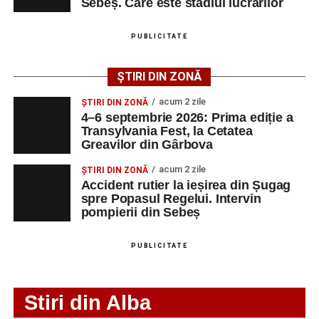
Sebeș. Care este stadiul lucrărilor
Fest, la Cetatea Greavilor din Gârbova
Adaugă-ne ca sursă preferată
PUBLICITATE
Urmărește-ne pe Google News
ȘTIRI DIN ZONĂ
Ultimele știri din Sebeș
acum 2 zile
ȘTIRI DIN ZONĂ
4–6 septembrie 2026: Prima ediție a
Femeie de 66 de ani, transportată în stare gravă la
Transylvania Fest, la Cetatea
spital după ce a fost lovită de o motocicletă pe
Greavilor din Gârbova
strada Dorobanți din Sebeș
acum 2 zile
ȘTIRI DIN ZONĂ
Accident rutier la ieșirea din Șugag
Accident pe strada Dorobanți din Sebeș: fermeie
spre Popasul Regelui. Intervin
de 66 de ani rănită grav, după ce a fost lovită de o
pompierii din Sebeș
motocicletă
4–6 septembrie 2026: Prima ediție a Transylvania
PUBLICITATE
Fest, la Cetatea Greavilor din Gârbova
Stiri din Alba