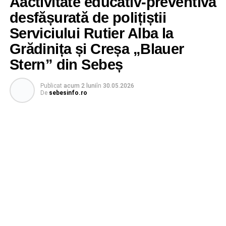
Aactivitate educativ-preventivă
desfășurată de polițiștii
Serviciului Rutier Alba la
Grădinița și Creșa „Blauer
Stern” din Sebeș
Publicat
acum 2 luni
în
30.05.2026
De
sebesinfo.ro