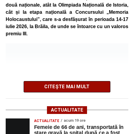
Programul a inclus și activități de dexteritate manuală, în
două naționale, atât la Olimpiada Națională de Istoria,
cadrul cărora participanții au realizat desene și lucrări
cât și la etapa națională a Concursului „Memoria
artistice, precum și sesiuni de karaoke, muzică și jocuri
Holocaustului”, care s-a desfășurat în perioada 14-17
sportive, care au încurajat mișcarea și colaborarea în
iulie 2026, la Brăila, de unde se întoarce cu un valoros
echipă.
premiu III.
Școala de Vară s-a încheiat cu activitatea „Călătorie în
jurul lumii”, prin care copiii au descoperit, într-un mod
interactiv, tradiții, obiceiuri și informații interesante din
diferite țări.
La finalul programului, reprezentanții Direcției de
CITEȘTE MAI MULT
Asistență Socială Sebeș au transmis mulțumiri copiilor
pentru implicare și entuziasm, dar și părinților pentru
încrederea acordată instituției și pentru participarea celor
ACTUALITATE
mici la activitățile organizate.
acum 19 ore
ACTUALITATE
Potrivit organizatorilor, astfel de programe vor continua și
Femeie de 66 de ani, transportată în
în perioada următoare, scopul fiind acela de a oferi
stare gravă la spital după ce a fost