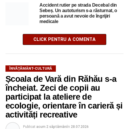
Accident rutier pe strada Decebal din
Sebeș. Un autoturism s-a răsturnat, o
persoană a avut nevoie de îngrijiri
medicale
CLICK PENTRU A COMENTA
ÎNVĂȚĂMÂNT-CULTURĂ
Școala de Vară din Răhău s-a
încheiat. Zeci de copii au
participat la ateliere de
ecologie, orientare în carieră și
activități recreative
Publicat
acum 2 săptămâni
în
28.07.2026