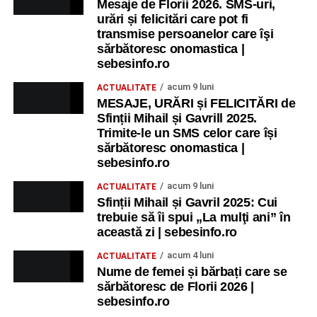
Mesaje de Florii 2026. SMS-uri,
urări și felicitări care pot fi
transmise persoanelor care îşi
sărbătoresc onomastica |
sebesinfo.ro
acum 9 luni
ACTUALITATE
MESAJE, URĂRI și FELICITĂRI de
Sfinții Mihail și Gavrill 2025.
Trimite-le un SMS celor care își
sărbătoresc onomastica |
sebesinfo.ro
acum 9 luni
ACTUALITATE
Sfinții Mihail și Gavril 2025: Cui
trebuie să îi spui „La mulţi ani” în
această zi | sebesinfo.ro
acum 4 luni
ACTUALITATE
Nume de femei și bărbați care se
sărbătoresc de Florii 2026 |
sebesinfo.ro