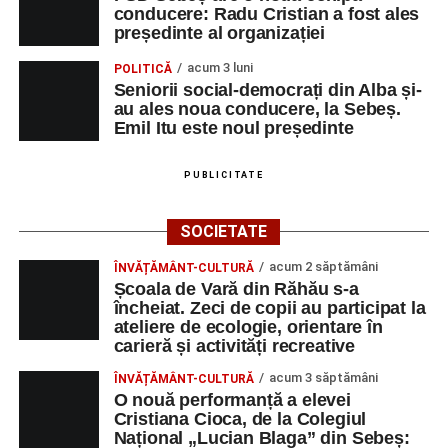
conducere: Radu Cristian a fost ales
președinte al organizației
acum 3 luni
POLITICĂ
Seniorii social-democrați din Alba și-
au ales noua conducere, la Sebeș.
Emil Itu este noul președinte
PUBLICITATE
SOCIETATE
acum 2 săptămâni
ÎNVĂȚĂMÂNT-CULTURĂ
Școala de Vară din Răhău s-a
încheiat. Zeci de copii au participat la
ateliere de ecologie, orientare în
carieră și activități recreative
acum 3 săptămâni
ÎNVĂȚĂMÂNT-CULTURĂ
O nouă performanță a elevei
Cristiana Cioca, de la Colegiul
Național „Lucian Blaga” din Sebeș: