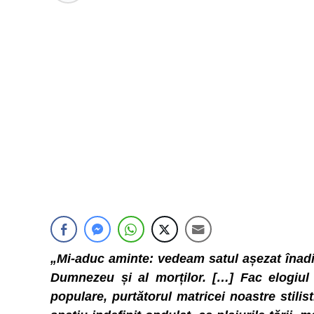
„Mi-aduc aminte: vedeam satul așezat înadins 
Dumnezeu și al morților. […] Fac elogiul s
populare, purtătorul matricei noastre stilis