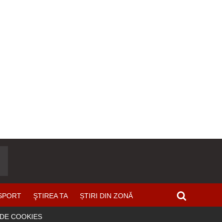
SPORT
ŞTIREA TA
ȘTIRI DIN ZONĂ
 DE COOKIES