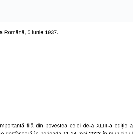
ia Română, 5 iunie 1937.
mportantă filă din povestea celei de-a XLIII-a ediție a
e se desfășoară în perioada 11-14 mai 2023 în municipiul