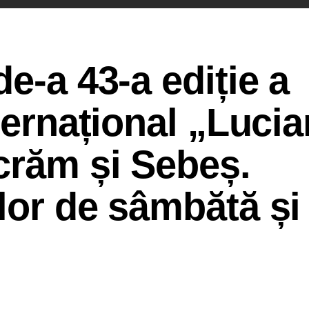
e-a 43-a ediție a
ternațional „Lucia
crăm și Sebeș.
lor de sâmbătă și