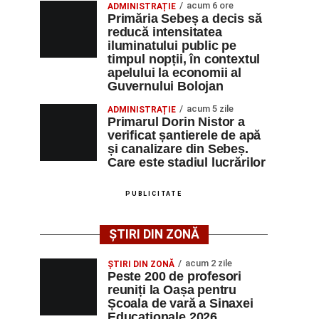
acum 6 ore
ADMINISTRAȚIE
Primăria Sebeș a decis să
reducă intensitatea
iluminatului public pe
timpul nopții, în contextul
apelului la economii al
Guvernului Bolojan
acum 5 zile
ADMINISTRAȚIE
Primarul Dorin Nistor a
verificat șantierele de apă
și canalizare din Sebeș.
Care este stadiul lucrărilor
PUBLICITATE
ȘTIRI DIN ZONĂ
acum 2 zile
ȘTIRI DIN ZONĂ
Peste 200 de profesori
reuniți la Oașa pentru
Școala de vară a Sinaxei
Educaționale 2026