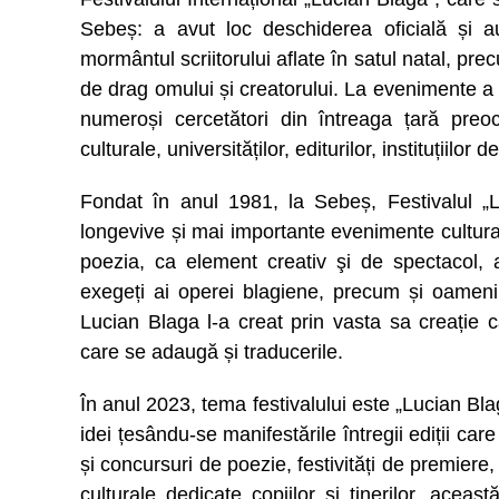
Sebeș: a avut loc deschiderea oficială și au
mormântul scriitorului aflate în satul natal, pre
de drag omului și creatorului. La evenimente a 
numeroși cercetători din întreaga țară preocu
culturale, universităților, editurilor, instituțiilo
Fondat în anul 1981, la Sebeș, Festivalul „L
longevive și mai importante evenimente cultura
poezia, ca element creativ şi de spectacol, 
exegeți ai operei blagiene, precum și oameni d
Lucian Blaga l-a creat prin vasta sa creație c
care se adaugă și traducerile.
În anul 2023, tema festivalului este „Lucian Bla
idei țesându-se manifestările întregii ediții care 
și concursuri de poezie, festivități de premiere
culturale dedicate copiilor și tinerilor, acea