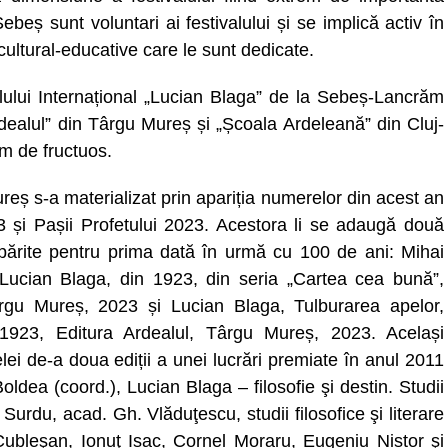
beș sunt voluntari ai festivalului și se implică activ în
ultural-educative care le sunt dedicate.
valului Internațional „Lucian Blaga” de la Sebeș-Lancrăm
rdealul” din Târgu Mureș și „Școala Ardeleană” din Cluj-
m de fructuos.
eș s-a materializat prin apariția numerelor din acest an
23 și Pașii Profetului 2023. Acestora li se adaugă două
tipărite pentru prima dată în urmă cu 100 de ani: Mihai
 Lucian Blaga, din 1923, din seria „Cartea cea bună”,
 Târgu Mureș, 2023 și Lucian Blaga, Tulburarea apelor,
1923, Editura Ardealul, Târgu Mureș, 2023. Același
elei de-a doua ediții a unei lucrări premiate în anul 2011
dea (coord.), Lucian Blaga – filosofie şi destin. Studii
u Surdu, acad. Gh. Vlăduţescu, studii filosofice şi literare
 Cubleşan, Ionuţ Isac, Cornel Moraru, Eugeniu Nistor şi