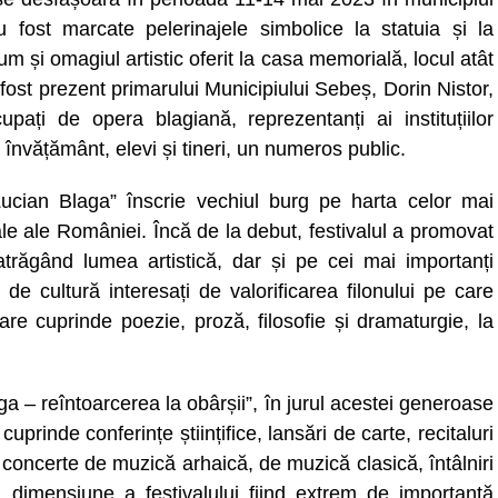
 fost marcate pelerinajele simbolice la statuia și la
cum și omagiul artistic oferit la casa memorială, locul atât
fost prezent primarului Municipiului Sebeș, Dorin Nistor,
pați de opera blagiană, reprezentanți ai instituțiilor
r de învățământ, elevi și tineri, un numeros public.
ucian Blaga” înscrie vechiul burg pe harta celor mai
le ale României. Încă de la debut, festivalul a promovat
atrăgând lumea artistică, dar și pe cei mai importanți
e cultură interesați de valorificarea filonului pe care
are cuprinde poezie, proză, filosofie și dramaturgie, la
ga – reîntoarcerea la obârșii”, în jurul acestei generoase
cuprinde conferințe științifice, lansări de carte, recitaluri
, concerte de muzică arhaică, de muzică clasică, întâlniri
stă dimensiune a festivalului fiind extrem de importantă