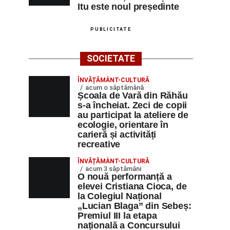
Itu este noul președinte
PUBLICITATE
SOCIETATE
ÎNVĂȚĂMÂNT-CULTURĂ
acum o săptămână
Școala de Vară din Răhău
s-a încheiat. Zeci de copii
au participat la ateliere de
ecologie, orientare în
carieră și activități
recreative
ÎNVĂȚĂMÂNT-CULTURĂ
acum 3 săptămâni
O nouă performanță a
elevei Cristiana Cioca, de
la Colegiul Național
„Lucian Blaga” din Sebeș:
Premiul III la etapa
națională a Concursului