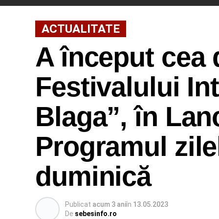
ACTUALITATE
A început cea d
Festivalului In
Blaga”, în Lan
Programul zile
duminică
Publicat
acum 3 ani
în
13.05.2023
De
sebesinfo.ro