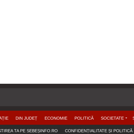
AȚIE
DIN JUDEȚ
ECONOMIE
POLITICĂ
SOCIETATE
ȘTIREA TA PE SEBEȘINFO.RO
CONFIDENȚIALITATE ȘI POLITICĂ