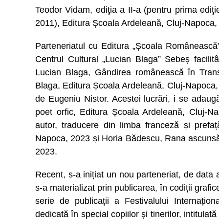
Teodor Vidam, ediţia a II-a (pentru prima edi
2011), Editura Școala Ardeleană, Cluj-Napoca,
Parteneriatul cu Editura „Școala Românească”
Centrul Cultural „Lucian Blaga” Sebeș facilitân
Lucian Blaga, Gândirea românească în Transilv
Blaga, Editura Școala Ardeleană, Cluj-Napoca, 
de Eugeniu Nistor. Acestei lucrări, i se adaugă 
poet orfic, Editura Școala Ardeleană, Cluj-N
autor, traducere din limba franceză și prefa
Napoca, 2023 și Horia Bădescu, Rana ascunsă a
2023.
Recent, s-a inițiat un nou parteneriat, de data 
s-a materializat prin publicarea, în codiții graf
serie de publicații a Festivalului Internați
dedicată în special copiilor și tinerilor, intitu