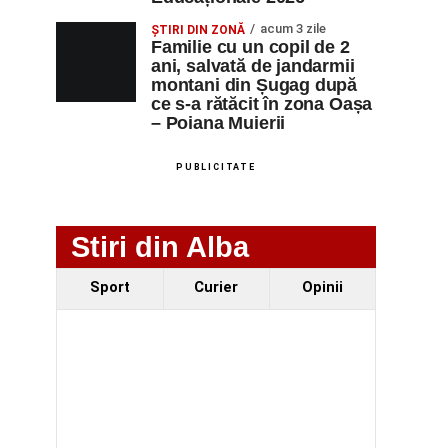
acum 3 zile
ȘTIRI DIN ZONĂ
Familie cu un copil de 2
ani, salvată de jandarmii
montani din Șugag după
ce s-a rătăcit în zona Oașa
– Poiana Muierii
PUBLICITATE
Stiri din Alba
Sport
Curier
Opinii