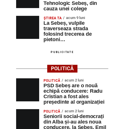
Tehnologic Sebeș, din
cauza unei colege
acum 9 luni
ŞTIREA TA
La Sebeș, vulpile
traverseaza strada
folosind trecerea de
pietoni…
PUBLICITATE
POLITICĂ
acum 2 luni
POLITICĂ
PSD Sebeș are o nouă
echipă conducere: Radu
Cristian a fost ales
președinte al organizației
acum 2 luni
POLITICĂ
Seniorii social-democrați
din Alba și-au ales noua
conducere, la Sebeș. Emil