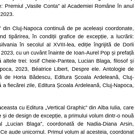
ţie: Premiul „Vasile Conta” al Academiei Române în anul
 2023.
 din Cluj-Napoca continuă de pe aceleași coordonate,
d tipărirea, în condiții grafice de excepție, a lucrării:
ania în secolul al XVIII-lea, ediție îngrijită de Dorli
2023, cu un cuvânt înainte de Ioan-Aurel Pop și prefață
altele trei: Iosif Cheie-Pantea, Lucian Blaga, filosof și
apoca, 2023, Béatrice Libert, Despre ele. Antologie de
ță de Horia Bădescu, Editura Școala Ardeleană, Cluj-
 fiecărei zile, Editura Școala Ardeleană, Cluj-Napoca,
aceasta cu Editura „Vertical Graphic” din Alba Iulia, care
ice și de design de excepție, a primului volum dintr-o nouă
onal „Lucian Blaga”, coordonată de Nadia-Diana Arsin,
lată Ce aude unicornul. Primul volum al acesteia, coordonat