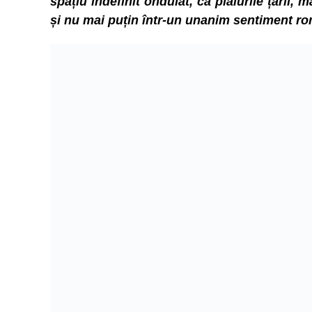
spațiu indefinit ondulat, ca plaiurile țării,
și nu mai puțin într-un unanim sentiment ro