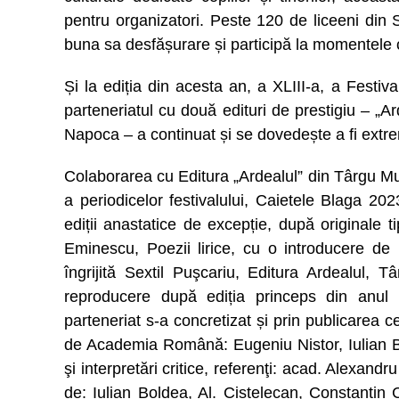
pentru organizatori. Peste 120 de liceeni din Se
buna sa desfășurare și participă la momentele c
Și la ediția din acesta an, a XLIII-a, a Festi
parteneriatul cu două edituri de prestigiu – „A
Napoca – a continuat și se dovedește a fi extre
Colaborarea cu Editura „Ardealul” din Târgu Mur
a periodicelor festivalului, Caietele Blaga 20
ediții anastatice de excepție, după originale 
Eminescu, Poezii lirice, cu o introducere de
îngrijită Sextil Puşcariu, Editura Ardealul,
reproducere după ediția princeps din anul 
parteneriat s-a concretizat și prin publicarea c
de Academia Română: Eugeniu Nistor, Iulian Bol
şi interpretări critice, referenţi: acad. Alexandr
de: Iulian Boldea, Al. Cistelecan, Constantin