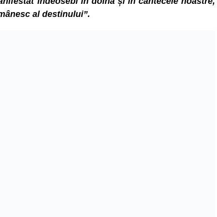
 manifestat îndeosebi în doina și în cântecele noastre,
mânesc al destinului”.