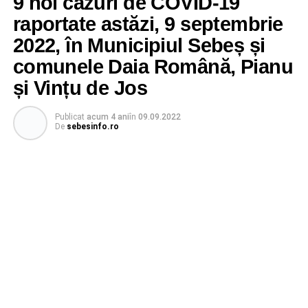
9 noi cazuri de COVID-19
raportate astăzi, 9 septembrie
2022, în Municipiul Sebeș și
comunele Daia Română, Pianu
și Vințu de Jos
Publicat
acum 4 ani
în
09.09.2022
De
sebesinfo.ro