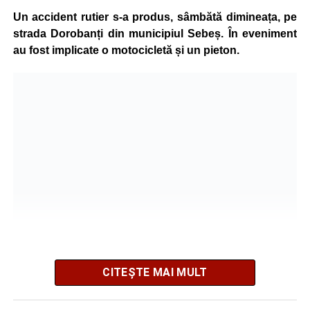
grave și a fost transportată la spital pentru acordarea de
Un accident rutier s-a produs, sâmbătă dimineața, pe
îngrijiri medicale de specialitate.
strada Dorobanți din municipiul Sebeș. În eveniment
au fost implicate o motocicletă și un pieton.
Motociclistul a fost testat cu aparatul etilotest, rezultatul
fiind negativ.
Polițiștii continuă cercetările pentru stabilirea tuturor
împrejurărilor în care s-a produs accidentul, în cadrul unui
dosar penal întocmit pentru săvârșirea infracțiunii de
vătămare corporală din culpă.
Adaugă-ne ca sursă preferată
Urmărește-ne pe Google News
CITEȘTE MAI MULT
Potrivit informațiilor transmise de pompieri, o femeie de 66
Ultimele știri din Sebeș
de ani, din municipiul Sebeș, a fost găsită inconștientă în