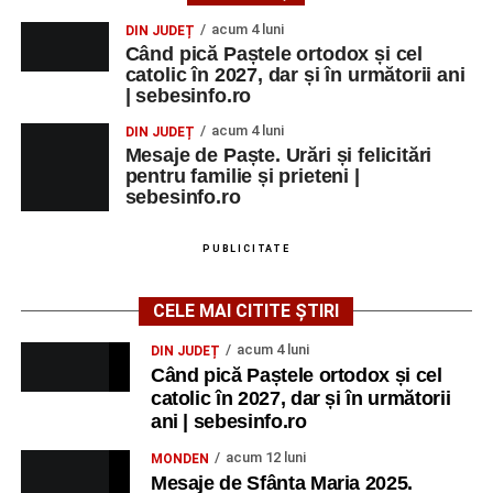
acum 4 luni
DIN JUDEȚ
Când pică Paștele ortodox și cel
catolic în 2027, dar și în următorii ani
| sebesinfo.ro
acum 4 luni
DIN JUDEȚ
Mesaje de Paște. Urări și felicitări
pentru familie și prieteni |
sebesinfo.ro
PUBLICITATE
CELE MAI CITITE ȘTIRI
acum 4 luni
DIN JUDEȚ
Când pică Paștele ortodox și cel
catolic în 2027, dar și în următorii
ani | sebesinfo.ro
acum 12 luni
MONDEN
Mesaje de Sfânta Maria 2025.