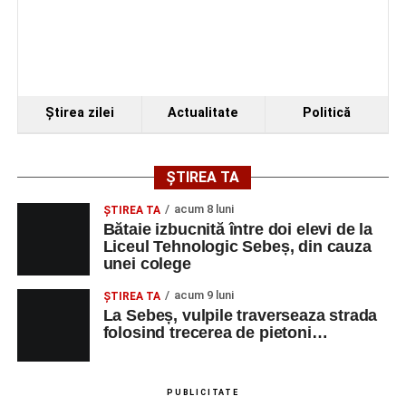
Ştirea zilei
Actualitate
Politică
ȘTIREA TA
acum 8 luni
ŞTIREA TA
Bătaie izbucnită între doi elevi de la
Liceul Tehnologic Sebeș, din cauza
unei colege
acum 9 luni
ŞTIREA TA
La Sebeș, vulpile traverseaza strada
folosind trecerea de pietoni…
PUBLICITATE