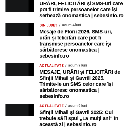
URĂRI, FELICITĂRI și SMS-uri care
pot fi trimise persoanelor care își
serbează onomastica | sebesinfo.ro
acum 4 luni
DIN JUDEȚ
Mesaje de Florii 2026. SMS-uri,
urări și felicitări care pot fi
transmise persoanelor care îşi
sărbătoresc onomastica |
sebesinfo.ro
acum 9 luni
ACTUALITATE
MESAJE, URĂRI și FELICITĂRI de
Sfinții Mihail și Gavrill 2025.
Trimite-le un SMS celor care își
sărbătoresc onomastica |
sebesinfo.ro
acum 9 luni
ACTUALITATE
Sfinții Mihail și Gavril 2025: Cui
trebuie să îi spui „La mulţi ani” în
această zi | sebesinfo.ro