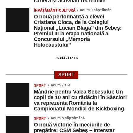
carieră și activități recreative
acum 3 săptămâni
ÎNVĂȚĂMÂNT-CULTURĂ
O nouă performanță a elevei
Cristiana Cioca, de la Colegiul
Național „Lucian Blaga” din Sebeș:
Premiul III la etapa națională a
Concursului „Memoria
Holocaustului”
PUBLICITATE
SPORT
acum 7 zile
SPORT
Mândrie pentru Valea Sebeșului: Un
copil de 10 ani cu rădăcini în Săsciori
va reprezenta România la
Campionatul Mondial de Kickboxing
acum o săptămână
SPORT
O nouă victorie în meciurile de
pregătire: CSM Sebeș – Interstar