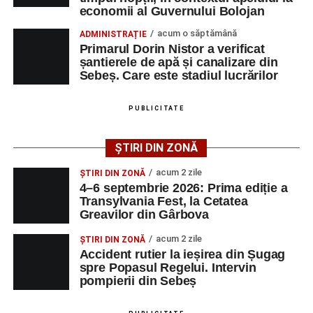
economii al Guvernului Bolojan
acum o săptămână
ADMINISTRAȚIE
Urmărește-ne pe Google News
Primarul Dorin Nistor a verificat
șantierele de apă și canalizare din
Sebeș. Care este stadiul lucrărilor
Ultimele știri din Sebeș
Femeie de 66 de ani, transportată în stare gravă la
PUBLICITATE
spital după ce a fost lovită de o motocicletă pe
strada Dorobanți din Sebeș
ȘTIRI DIN ZONĂ
Accident pe strada Dorobanți din Sebeș: fermeie
acum 2 zile
ȘTIRI DIN ZONĂ
de 66 de ani rănită grav, după ce a fost lovită de o
4–6 septembrie 2026: Prima ediție a
motocicletă
Transylvania Fest, la Cetatea
Greavilor din Gârbova
4–6 septembrie 2026: Prima ediție a Transylvania
Fest, la Cetatea Greavilor din Gârbova
acum 2 zile
ȘTIRI DIN ZONĂ
Accident rutier la ieșirea din Șugag
spre Popasul Regelui. Intervin
pompierii din Sebeș