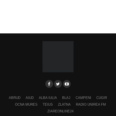
ABRUD
AIUD
ALBA IULIA
BLAJ
CAMPENI
CUGIR
OCNA MURES
TEIUS
ZLATNA
RADIO UNIREA FM
ZIAREONLINE24