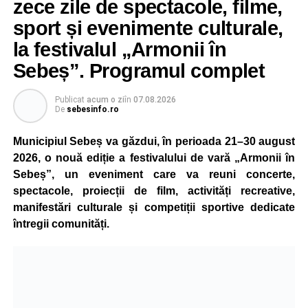
zece zile de spectacole, filme,
pentru investigații și îngrijiri medicale.
sport și evenimente culturale,
la festivalul „Armonii în
Atât conducătorul auto, cât și biciclistul au fost testați cu
aparatul etilotest, rezultatele fiind negative.
Sebeș”. Programul complet
Polițiștii au deschis un dosar penal și continuă cercetările
Publicat
acum o zi
în
07.08.2026
pentru vătămare corporală din culpă, urmând să
De
sebesinfo.ro
stabilească toate împrejurările în care s-a produs
Municipiul Sebeș va găzdui, în perioada 21–30 august
accidentul.
2026, o nouă ediție a festivalului de vară „Armonii în
Sebeș”, un eveniment care va reuni concerte,
spectacole, proiecții de film, activități recreative,
Adaugă-ne ca sursă preferată
manifestări culturale și competiții sportive dedicate
întregii comunități.
Urmărește-ne pe Google News
Ultimele știri din Sebeș