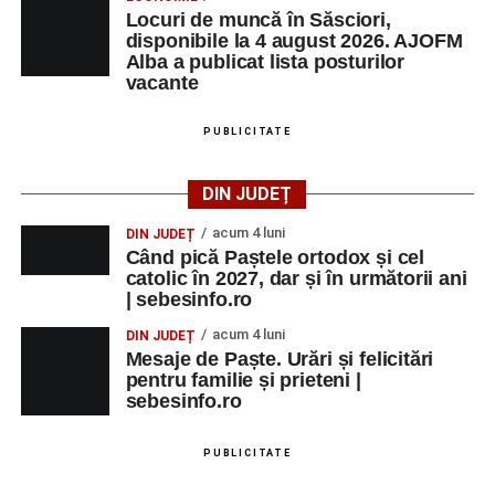
Trupei de Dansuri Săsești;
Locuri de muncă în Săsciori,
disponibile la 4 august 2026. AJOFM
Alexandrei Pamfilie;
Alba a publicat lista posturilor
Alfred Dahinten.
vacante
Ora 20.30
– Proiecție cinematografică:
„Napoli – New
PUBLICITATE
York”
(Italia, 2024), film de familie, AP12, după o poveste
de Federico Fellini și Tullio Pinelli.
DIN JUDEȚ
MARȚI, 25 AUGUST 2026
acum 4 luni
DIN JUDEȚ
Când pică Paștele ortodox și cel
catolic în 2027, dar și în următorii ani
Grădina Muzeului Municipal „Ioan
| sebesinfo.ro
Raica” Sebeș
acum 4 luni
DIN JUDEȚ
Mesaje de Paște. Urări și felicitări
Ora 18.00
–
„Armonia artelor”
– salon literar și întâlnire
pentru familie și prieteni |
cu artele plastice, organizat alături de artiști locali.
sebesinfo.ro
Ora 20.30
– Proiecție cinematografică:
„Primavera”
PUBLICITATE
(Italia, 2025), dramă inspirată de povestea nașterii operei