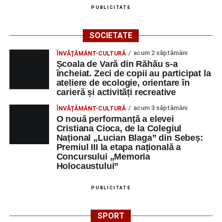
Platoul Centrului Cultural „Lucian
PUBLICITATE
Blaga” Sebeș
SOCIETATE
Orele 10.00–20.00
– Punct oficial de înscrieri și informații
acum 2 săptămâni
ÎNVĂȚĂMÂNT-CULTURĂ
(Race Office) pentru competiția
„Cicloaventurier de
Școala de Vară din Răhău s-a
Sebeș”
.
încheiat. Zeci de copii au participat la
ateliere de ecologie, orientare în
Râpa Roșie
carieră și activități recreative
acum 3 săptămâni
ÎNVĂȚĂMÂNT-CULTURĂ
Orele 17.00–20.00
– Antrenamente libere pe traseul de
O nouă performanță a elevei
concurs.
Cristiana Cioca, de la Colegiul
Național „Lucian Blaga” din Sebeș:
Premiul III la etapa națională a
Centrul Cultural „Lucian Blaga”
Concursului „Memoria
Sebeș – Sala de spectacole
Holocaustului”
Ora 19.00
– Proiecție cinematografică:
„Unde merg
PUBLICITATE
elefanții”
(România, 2023), black comedy, în regia lui
Gabi Virginia Șarga și Cătălin Rotaru, producător Gabi
SPORT