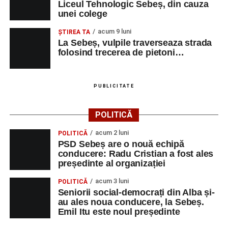
Liceul Tehnologic Sebeș, din cauza
unei colege
Irina Indrei – pian
acum 9 luni
Robert Indrei – bandoneon
ŞTIREA TA
La Sebeș, vulpile traverseaza strada
Milena Vădan – vioară
folosind trecerea de pietoni…
Emanuel Elcean – contrabas
Adrian Lup – violoncel
PUBLICITATE
Dansatori:
Ioana Lascu și Horia Călin Pop
,
Raluca și
POLITICĂ
Vlad Dordea
.
acum 2 luni
POLITICĂ
Piața Primăriei
PSD Sebeș are o nouă echipă
conducere: Radu Cristian a fost ales
Orele 17.00–20.00
– Punct oficial de înscrieri și informații
președinte al organizației
(Race Office) pentru competiția
„Cicloaventurier de
acum 3 luni
POLITICĂ
Sebeș”
.
Seniorii social-democrați din Alba și-
au ales noua conducere, la Sebeș.
SÂMBĂTĂ, 22 AUGUST 2026
Emil Itu este noul președinte