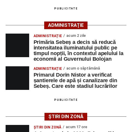
Publicul adult va avea la dispoziție o serie de evenimente
PUBLICITATE
culturale, printre care proiecții cinematografice, întâlniri cu
artiști locali și salonul literar
„Armonia artelor”
.
ADMINISTRAȚIE
Festivalul va cuprinde și o seară dedicată tradițiilor
acum 2 zile
ADMINISTRAȚIE
săsești, precum și un spectacol folcloric organizat în
Primăria Sebeș a decis să reducă
memoria interpretului Felician Fărcașiu.
intensitatea iluminatului public pe
timpul nopții, în contextul apelului la
Printre momentele de atracție se numără spectacolul de
economii al Guvernului Bolojan
vals și tango din Piața Primăriei, dar și concertul de rock
acum o săptămână
ADMINISTRAȚIE
simfonic susținut în Grădina Muzeului Municipal „Ioan
Primarul Dorin Nistor a verificat
Raica”, sub bagheta dirijorului
Remus Grama
, alături de
șantierele de apă și canalizare din
muzicieni români de prestigiu.
Sebeș. Care este stadiul lucrărilor
Și în acest an, pe scenă vor urca atât artiști consacrați, cât
PUBLICITATE
și interpreți originari din Sebeș, care și-au construit
cariere de succes în țară și în străinătate.
ȘTIRI DIN ZONĂ
Festivalul include și o componentă cinematografică
acum 17 ore
ȘTIRI DIN ZONĂ