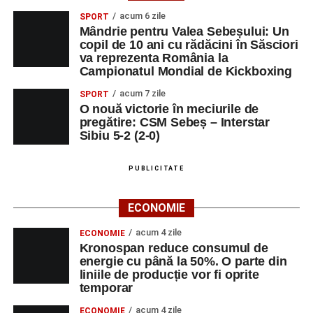
Suciu.
acum 6 zile
SPORT
Mândrie pentru Valea Sebeșului: Un
DUMINICĂ, 23 AUGUST 2026
copil de 10 ani cu rădăcini în Săsciori
va reprezenta România la
Râpa Roșie
Campionatul Mondial de Kickboxing
acum 7 zile
SPORT
Ora 10.00
–
„Cicloaventurier de Sebeș”
– startul oficial
O nouă victorie în meciurile de
al competiției MTB pentru copii.
pregătire: CSM Sebeș – Interstar
Sibiu 5-2 (2-0)
LUNI, 24 AUGUST 2026
PUBLICITATE
Casa Fanfarei din Petrești
ECONOMIE
Ora 18.00
– Activități recreative pentru copii, susținute de
trupele de teatru
„Gepetto”
și
„Pied Piper”
.
acum 4 zile
ECONOMIE
Kronospan reduce consumul de
Ora 19.00
–
Seară cu tradiții săsești
, cu participarea:
energie cu până la 50%. O parte din
liniile de producție vor fi oprite
temporar
Fanfarei din Petrești;
acum 4 zile
ECONOMIE