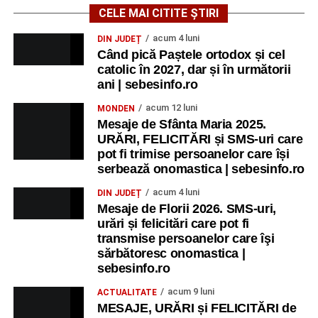
„Anotimpurile”
de Antonio Vivaldi (rating N-15).
CELE MAI CITITE ȘTIRI
MIERCURI, 26 AUGUST 2026
acum 4 luni
DIN JUDEȚ
Când pică Paștele ortodox și cel
catolic în 2027, dar și în următorii
Copiii în armonia orașului
ani | sebesinfo.ro
Ora 10.00
– Școala din Răhău: activități recreative pentru
acum 12 luni
MONDEN
copii.
Mesaje de Sfânta Maria 2025.
URĂRI, FELICITĂRI și SMS-uri care
Ora 11.00
– Curtea Școlii „M. Kogălniceanu”: activități
pot fi trimise persoanelor care își
recreative pentru copii.
serbează onomastica | sebesinfo.ro
acum 4 luni
DIN JUDEȚ
Ora 17.00
– Grădina Muzeului Municipal „Ioan Raica”
Mesaje de Florii 2026. SMS-uri,
Sebeș: încheierea Școlii de vară
„Curcubeul Prieteniei”
.
urări și felicitări care pot fi
transmise persoanelor care îşi
Ora 18.30
– Aula Primăriei Municipiului Sebeș:
sărbătoresc onomastica |
festivitatea de premiere a șefilor de promoție și a elevilor
sebesinfo.ro
care au obținut rezultate remarcabile la examenele de
acum 9 luni
ACTUALITATE
Evaluare Națională și Bacalaureat.
MESAJE, URĂRI și FELICITĂRI de