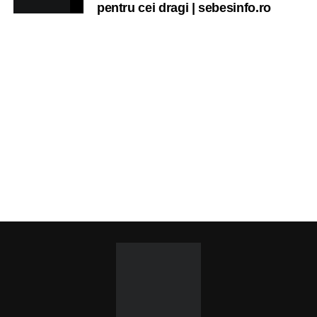
pentru cei dragi | sebesinfo.ro
Ora 19.00
–
Sărbătoarea Seniorilor
– festivitatea de
premiere a cuplurilor care aniversează 50 de ani de
căsătorie.
Recital muzical:
Carmen Rădulescu Oprea
.
VINERI, 28 AUGUST 2026
Piața Primăriei
Ora 19.00
–
Spectacol folcloric omagial „Felician
Fărcășiu”
.
Participă:
Adina Hada
Cristian Fodor
Miruna Medrea