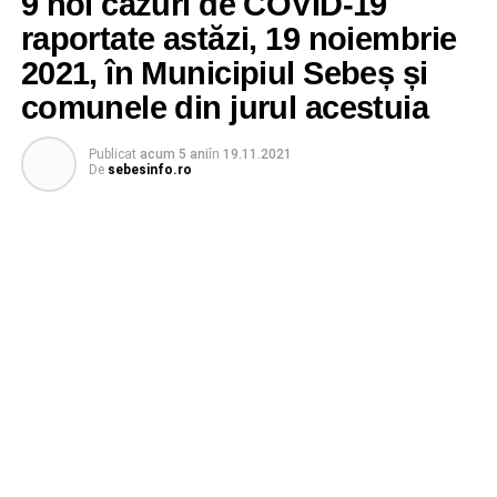
9 noi cazuri de COVID-19
raportate astăzi, 19 noiembrie
2021, în Municipiul Sebeș și
comunele din jurul acestuia
Publicat
acum 5 ani
în
19.11.2021
De
sebesinfo.ro