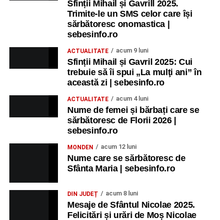
Sfinții Mihail și Gavrill 2025.
Ora 19.00
– Parcul Tineretului:
Spectacol pentru copii și
Trimite-le un SMS celor care își
Spuma Party
.
sărbătoresc onomastica |
sebesinfo.ro
Participă:
acum 9 luni
ACTUALITATE
Sfinții Mihail și Gavril 2025: Cui
Alexandra Pamfilie și Școala de muzică
„DoReMi”
;
trebuie să îi spui „La mulţi ani” în
Ancuța Stănuș și grupul de folclor;
această zi | sebesinfo.ro
Trupa de Dansuri Săsești.
acum 4 luni
ACTUALITATE
Nume de femei și bărbați care se
Ora 20.30
– Parcul Tineretului: proiecția filmului pentru
sărbătoresc de Florii 2026 |
copii
„Străjerii Deltei”
(România, 2021), film de familie și
sebesinfo.ro
aventură, AG.
acum 12 luni
MONDEN
Nume care se sărbătoresc de
JOI, 27 AUGUST 2026
Sfânta Maria | sebesinfo.ro
Grădina Muzeului Municipal „Ioan
acum 8 luni
DIN JUDEȚ
Raica” Sebeș
Mesaje de Sfântul Nicolae 2025.
Felicitări și urări de Moș Nicolae