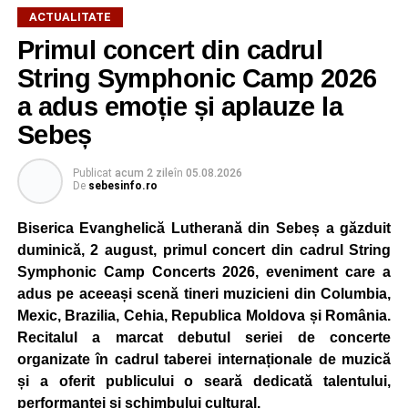
ACTUALITATE
Primul concert din cadrul
După două ediții organizate în Parcul Arini, competiția se
mută într-un nou decor, oferind participanților ocazia de a
String Symphonic Camp 2026
concura într-un cadru natural deosebit. Evenimentul este
a adus emoție și aplauze la
destinat copiilor și adolescenților cu vârste cuprinse între
Sebeș
5 și 18 ani, iar participarea este gratuită.
Publicat
acum 2 zile
în
05.08.2026
Organizatorii au pregătit trasee adaptate fiecărei categorii
De
sebesinfo.ro
de vârstă, astfel încât competiția să fie accesibilă atât
celor aflați la început de drum, cât și celor cu experiență în
Biserica Evanghelică Lutherană din Sebeș a găzduit
mountain bike. La finalul întrecerii, cei mai bine clasați
duminică, 2 august, primul concert din cadrul String
concurenți vor fi recompensați cu premii în bani și premii
Symphonic Camp Concerts 2026, eveniment care a
oferite de partenerii evenimentului.
adus pe aceeași scenă tineri muzicieni din Columbia,
Mexic, Brazilia, Cehia, Republica Moldova și România.
Înaintea zilei de concurs, participanții își vor putea ridica
Recitalul a marcat debutul seriei de concerte
numerele de concurs, confirma înscrierile online sau se
organizate în cadrul taberei internaționale de muzică
vor putea înscrie direct la competiție în cadrul Punctului
și a oferit publicului o seară dedicată talentului,
Oficial de Înscrieri și Informații (Race Office), care va
performanței și schimbului cultural.