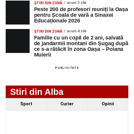
acum 3 zile
ȘTIRI DIN ZONĂ
Peste 200 de profesori reuniți la Oașa
pentru Școala de vară a Sinaxei
Educaționale 2026
acum 4 zile
ȘTIRI DIN ZONĂ
Familie cu un copil de 2 ani, salvată
de jandarmii montani din Șugag după
ce s-a rătăcit în zona Oașa – Poiana
Muierii
PUBLICITATE
Stiri din Alba
Evenimentul face parte din programul
String Symphonic
Sport
Curier
Opinii
Camp 2026
, proiect susținut de
Rotary Club Alba Iulia
,
care urmărește să ofere tinerilor muzicieni oportunitatea
de a se perfecționa, de a colabora cu artiști din alte țări și
de a evolua împreună în fața publicului.