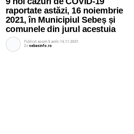
9 noi cazuri de COVID-19
raportate astăzi, 16 noiembrie
2021, în Municipiul Sebeș și
comunele din jurul acestuia
Publicat
acum 5 ani
în
16.11.2021
De
sebesinfo.ro