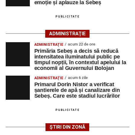
îndrumarea unor profesori și mentori.
emoție și aplauze la Sebeș
Urmărește-ne pe Google News
PUBLICITATE
Ultimele știri din Sebeș
ADMINISTRAȚIE
Primăria Sebeș a decis să reducă intensitatea
acum 22 de ore
ADMINISTRAȚIE
iluminatului public pe timpul nopții, în contextul
Primăria Sebeș a decis să reducă
apelului la economii al Guvernului Bolojan
intensitatea iluminatului public pe
timpul nopții, în contextul apelului la
Duminică, 23 august 2026, Râpa Roșie găzduiește
economii al Guvernului Bolojan
cea de-a III-a ediție a concursului „CicloAventurier
de Sebeș”
acum 6 zile
ADMINISTRAȚIE
Primarul Dorin Nistor a verificat
Primul concert din cadrul String Symphonic Camp
șantierele de apă și canalizare din
2026 a adus emoție și aplauze la Sebeș
Sebeș. Care este stadiul lucrărilor
După mai multe zile de pregătire intensivă, participanții
au venit la Sebeș și au susținut un recital apreciat de
PUBLICITATE
public. Fiecare interpretare a evidențiat nivelul artistic al
tinerilor muzicieni și munca depusă în cadrul taberei, iar
ȘTIRI DIN ZONĂ
spectatorii au răsplătit prestațiile cu aplauze îndelungate.