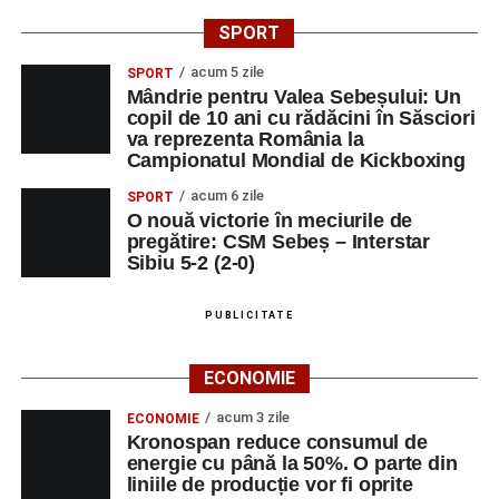
SPORT
acum 5 zile
SPORT
Mândrie pentru Valea Sebeșului: Un
copil de 10 ani cu rădăcini în Săsciori
va reprezenta România la
Campionatul Mondial de Kickboxing
acum 6 zile
SPORT
O nouă victorie în meciurile de
pregătire: CSM Sebeș – Interstar
Sibiu 5-2 (2-0)
PUBLICITATE
ECONOMIE
acum 3 zile
ECONOMIE
Kronospan reduce consumul de
energie cu până la 50%. O parte din
liniile de producție vor fi oprite