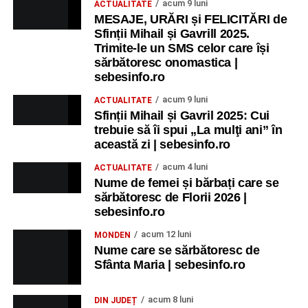
acum 9 luni
ACTUALITATE
MESAJE, URĂRI și FELICITĂRI de
Sfinții Mihail și Gavrill 2025.
Trimite-le un SMS celor care își
sărbătoresc onomastica |
sebesinfo.ro
acum 9 luni
ACTUALITATE
Sfinții Mihail și Gavril 2025: Cui
trebuie să îi spui „La mulţi ani” în
această zi | sebesinfo.ro
acum 4 luni
ACTUALITATE
Nume de femei și bărbați care se
sărbătoresc de Florii 2026 |
sebesinfo.ro
acum 12 luni
MONDEN
Nume care se sărbătoresc de
Sfânta Maria | sebesinfo.ro
acum 8 luni
DIN JUDEȚ