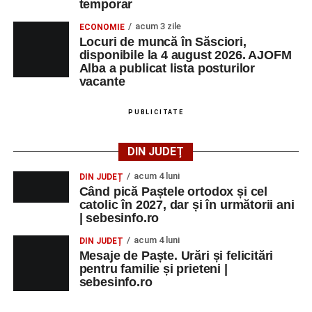
temporar
acum 3 zile
ECONOMIE
Locuri de muncă în Săsciori,
disponibile la 4 august 2026. AJOFM
Alba a publicat lista posturilor
vacante
PUBLICITATE
DIN JUDEȚ
acum 4 luni
DIN JUDEȚ
Când pică Paștele ortodox și cel
catolic în 2027, dar și în următorii ani
| sebesinfo.ro
acum 4 luni
DIN JUDEȚ
Mesaje de Paște. Urări și felicitări
pentru familie și prieteni |
sebesinfo.ro