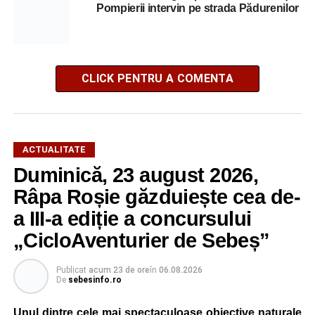
Pompierii intervin pe strada Pădurenilor
CLICK PENTRU A COMENTA
ACTUALITATE
Duminică, 23 august 2026,
Râpa Roșie găzduiește cea de-
a III-a ediție a concursului
„CicloAventurier de Sebeș”
Publicat
acum 23 de ore
în
06.08.2026
De
sebesinfo.ro
Unul dintre cele mai spectaculoase obiective naturale