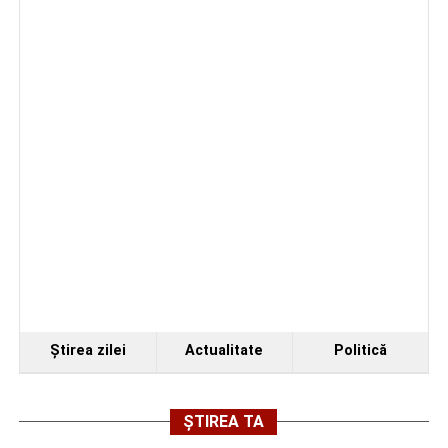
Organizatorii au transmis că recitalul de la Sebeș
reprezintă doar începutul unei serii de concerte care vor
Ştirea zilei
Actualitate
Politică
avea loc pe parcursul taberei, oferind comunității din
județul Alba ocazia de a descoperi tineri interpreți talentați
și de a lua parte la un veritabil schimb cultural prin
ȘTIREA TA
muzică.