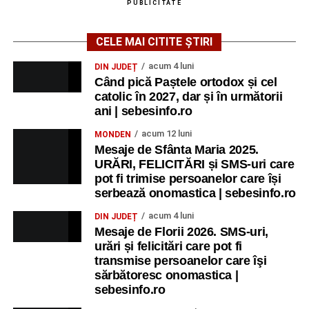
PUBLICITATE
CELE MAI CITITE ȘTIRI
acum 4 luni
DIN JUDEȚ
Când pică Paștele ortodox și cel
catolic în 2027, dar și în următorii
ani | sebesinfo.ro
acum 12 luni
MONDEN
Mesaje de Sfânta Maria 2025.
URĂRI, FELICITĂRI și SMS-uri care
pot fi trimise persoanelor care își
serbează onomastica | sebesinfo.ro
acum 4 luni
DIN JUDEȚ
Mesaje de Florii 2026. SMS-uri,
urări și felicitări care pot fi
transmise persoanelor care îşi
sărbătoresc onomastica |
sebesinfo.ro