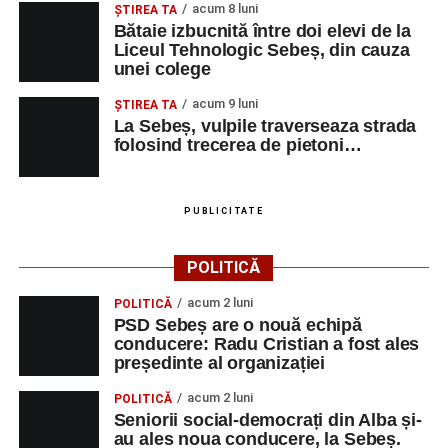
acum 8 luni
ŞTIREA TA
Bătaie izbucnită între doi elevi de la
Liceul Tehnologic Sebeș, din cauza
unei colege
Adaugă-ne ca sursă preferată
acum 9 luni
ŞTIREA TA
La Sebeș, vulpile traverseaza strada
Urmărește-ne pe Google News
folosind trecerea de pietoni…
Ultimele știri din Sebeș
PUBLICITATE
Primăria Sebeș a decis să reducă intensitatea
iluminatului public pe timpul nopții, în contextul
POLITICĂ
apelului la economii al Guvernului Bolojan
acum 2 luni
POLITICĂ
Duminică, 23 august 2026, Râpa Roșie găzduiește
PSD Sebeș are o nouă echipă
cea de-a III-a ediție a concursului „CicloAventurier
conducere: Radu Cristian a fost ales
de Sebeș”
președinte al organizației
Primul concert din cadrul String Symphonic Camp
acum 2 luni
POLITICĂ
2026 a adus emoție și aplauze la Sebeș
Seniorii social-democrați din Alba și-
au ales noua conducere, la Sebeș.