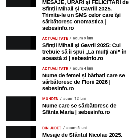
MESAJE, URĂRI și FELICITĂRI de
Sfinții Mihail și Gavrill 2025.
Trimite-le un SMS celor care își
sărbătoresc onomastica |
sebesinfo.ro
acum 9 luni
ACTUALITATE
Sfinții Mihail și Gavril 2025: Cui
trebuie să îi spui „La mulţi ani” în
această zi | sebesinfo.ro
acum 4 luni
ACTUALITATE
Nume de femei și bărbați care se
sărbătoresc de Florii 2026 |
sebesinfo.ro
acum 12 luni
MONDEN
Nume care se sărbătoresc de
Sfânta Maria | sebesinfo.ro
acum 8 luni
DIN JUDEȚ
Mesaje de Sfântul Nicolae 2025.