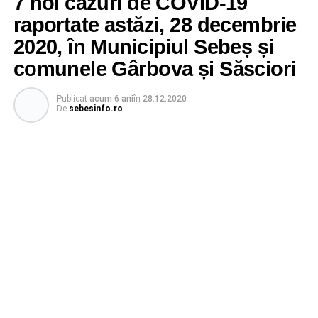
7 noi cazuri de COVID-19
raportate astăzi, 28 decembrie
2020, în Municipiul Sebeș și
comunele Gârbova și Săsciori
Publicat
acum 6 ani
în
28.12.2020
De
sebesinfo.ro