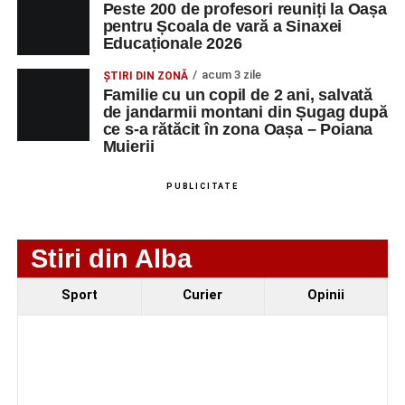
Peste 200 de profesori reuniți la Oașa
pentru Școala de vară a Sinaxei
Educaționale 2026
acum 3 zile
ȘTIRI DIN ZONĂ
Familie cu un copil de 2 ani, salvată
de jandarmii montani din Șugag după
ce s-a rătăcit în zona Oașa – Poiana
Muierii
PUBLICITATE
Stiri din Alba
Evenimentul face parte din programul
String Symphonic
Sport
Curier
Opinii
Camp 2026
, proiect susținut de
Rotary Club Alba Iulia
,
care urmărește să ofere tinerilor muzicieni oportunitatea
de a se perfecționa, de a colabora cu artiști din alte țări și
de a evolua împreună în fața publicului.