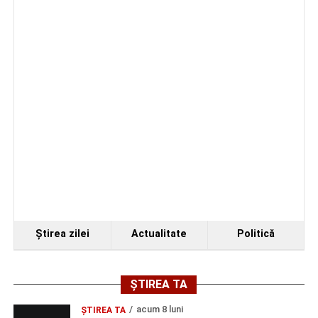
Organizatorii au transmis că recitalul de la Sebeș
reprezintă doar începutul unei serii de concerte care vor
Ştirea zilei
Actualitate
Politică
avea loc pe parcursul taberei, oferind comunității din
județul Alba ocazia de a descoperi tineri interpreți talentați
și de a lua parte la un veritabil schimb cultural prin
ȘTIREA TA
muzică.
acum 8 luni
ŞTIREA TA