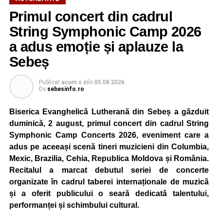
Primul concert din cadrul
După două ediții organizate în Parcul Arini, competiția se
mută într-un nou decor, oferind participanților ocazia de a
String Symphonic Camp 2026
concura într-un cadru natural deosebit. Evenimentul este
a adus emoție și aplauze la
destinat copiilor și adolescenților cu vârste cuprinse între
Sebeș
5 și 18 ani, iar participarea este gratuită.
Publicat
acum o zi
în
05.08.2026
Organizatorii au pregătit trasee adaptate fiecărei categorii
De
sebesinfo.ro
de vârstă, astfel încât competiția să fie accesibilă atât
celor aflați la început de drum, cât și celor cu experiență în
Biserica Evanghelică Lutherană din Sebeș a găzduit
mountain bike. La finalul întrecerii, cei mai bine clasați
duminică, 2 august, primul concert din cadrul String
concurenți vor fi recompensați cu premii în bani și premii
Symphonic Camp Concerts 2026, eveniment care a
oferite de partenerii evenimentului.
adus pe aceeași scenă tineri muzicieni din Columbia,
Mexic, Brazilia, Cehia, Republica Moldova și România.
Înaintea zilei de concurs, participanții își vor putea ridica
Recitalul a marcat debutul seriei de concerte
numerele de concurs, confirma înscrierile online sau se
organizate în cadrul taberei internaționale de muzică
vor putea înscrie direct la competiție în cadrul Punctului
și a oferit publicului o seară dedicată talentului,
Oficial de Înscrieri și Informații (Race Office), care va
performanței și schimbului cultural.
funcționa după următorul program: