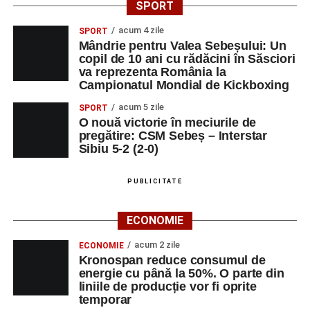
SPORT
acum 4 zile
SPORT
Mândrie pentru Valea Sebeșului: Un
copil de 10 ani cu rădăcini în Săsciori
va reprezenta România la
Campionatul Mondial de Kickboxing
acum 5 zile
SPORT
O nouă victorie în meciurile de
pregătire: CSM Sebeș – Interstar
Sibiu 5-2 (2-0)
PUBLICITATE
ECONOMIE
acum 2 zile
ECONOMIE
Kronospan reduce consumul de
energie cu până la 50%. O parte din
liniile de producție vor fi oprite
temporar