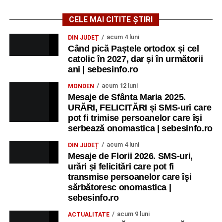
CELE MAI CITITE ȘTIRI
acum 4 luni
DIN JUDEȚ
Când pică Paștele ortodox și cel
catolic în 2027, dar și în următorii
ani | sebesinfo.ro
acum 12 luni
MONDEN
Mesaje de Sfânta Maria 2025.
URĂRI, FELICITĂRI și SMS-uri care
pot fi trimise persoanelor care își
serbează onomastica | sebesinfo.ro
acum 4 luni
DIN JUDEȚ
Mesaje de Florii 2026. SMS-uri,
urări și felicitări care pot fi
transmise persoanelor care îşi
sărbătoresc onomastica |
sebesinfo.ro
acum 9 luni
ACTUALITATE