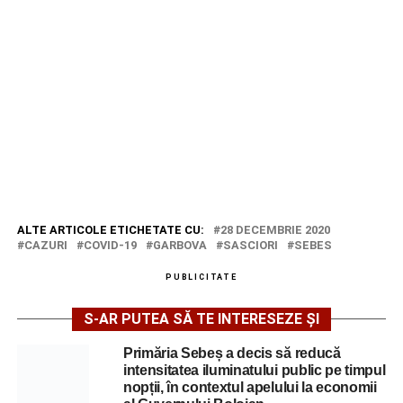
ALTE ARTICOLE ETICHETATE CU:
28 DECEMBRIE 2020
CAZURI
COVID-19
GARBOVA
SASCIORI
SEBES
PUBLICITATE
S-AR PUTEA SĂ TE INTERESEZE ȘI
Primăria Sebeș a decis să reducă
intensitatea iluminatului public pe timpul
nopții, în contextul apelului la economii