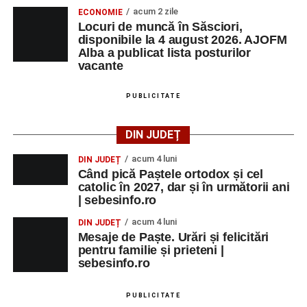
acum 2 zile
ECONOMIE
Locuri de muncă în Săsciori,
disponibile la 4 august 2026. AJOFM
Alba a publicat lista posturilor
vacante
PUBLICITATE
DIN JUDEȚ
acum 4 luni
DIN JUDEȚ
Când pică Paștele ortodox și cel
catolic în 2027, dar și în următorii ani
| sebesinfo.ro
acum 4 luni
DIN JUDEȚ
Mesaje de Paște. Urări și felicitări
pentru familie și prieteni |
sebesinfo.ro
PUBLICITATE