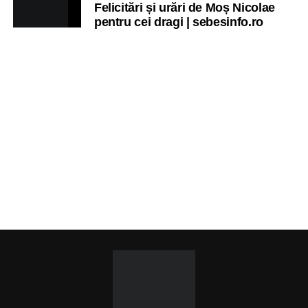
Felicitări și urări de Moș Nicolae
pentru cei dragi | sebesinfo.ro