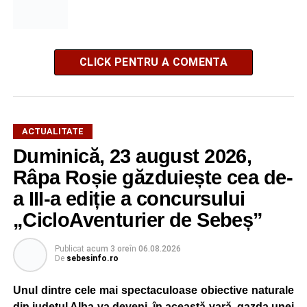
CLICK PENTRU A COMENTA
ACTUALITATE
Duminică, 23 august 2026,
Râpa Roșie găzduiește cea de-
a III-a ediție a concursului
„CicloAventurier de Sebeș”
Publicat
acum 3 ore
în
06.08.2026
De
sebesinfo.ro
Unul dintre cele mai spectaculoase obiective naturale
din județul Alba va deveni, în această vară, gazda unei