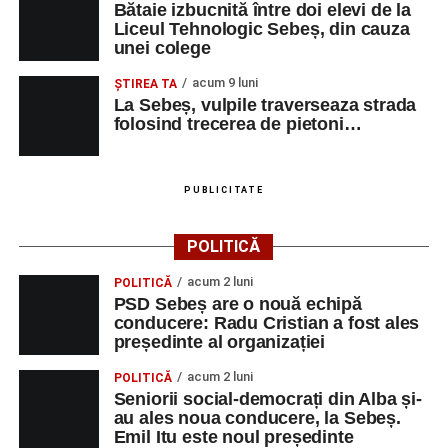
Bătaie izbucnită între doi elevi de la
Liceul Tehnologic Sebeș, din cauza
unei colege
Adaugă-ne ca sursă preferată
acum 9 luni
ŞTIREA TA
La Sebeș, vulpile traverseaza strada
Urmărește-ne pe Google News
folosind trecerea de pietoni…
Ultimele știri din Sebeș
PUBLICITATE
Primăria Sebeș a decis să reducă intensitatea
iluminatului public pe timpul nopții, în contextul
POLITICĂ
apelului la economii al Guvernului Bolojan
acum 2 luni
POLITICĂ
Duminică, 23 august 2026, Râpa Roșie găzduiește
PSD Sebeș are o nouă echipă
cea de-a III-a ediție a concursului „CicloAventurier
conducere: Radu Cristian a fost ales
de Sebeș”
președinte al organizației
Primul concert din cadrul String Symphonic Camp
acum 2 luni
POLITICĂ
2026 a adus emoție și aplauze la Sebeș
Seniorii social-democrați din Alba și-
au ales noua conducere, la Sebeș.
Emil Itu este noul președinte