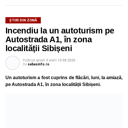
ȘTIRI DIN ZONĂ
Incendiu la un autoturism pe
Autostrada A1, în zona
localității Sibișeni
Publicat
acum 3 ore
în
10.08.2026
De
sebesinfo.ro
Un autoturism a fost cuprins de flăcări, luni, la amiază,
pe Autostrada A1, în zona localității Sibișeni.