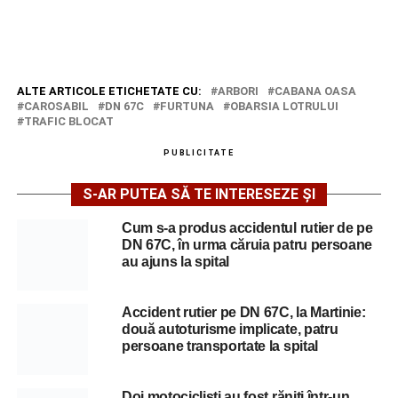
ALTE ARTICOLE ETICHETATE CU:
ARBORI
CABANA OASA
CAROSABIL
DN 67C
FURTUNA
OBARSIA LOTRULUI
TRAFIC BLOCAT
PUBLICITATE
S-AR PUTEA SĂ TE INTERESEZE ȘI
Cum s-a produs accidentul rutier de pe
DN 67C, în urma căruia patru persoane
au ajuns la spital
Accident rutier pe DN 67C, la Martinie:
două autoturisme implicate, patru
persoane transportate la spital
Doi motocicliști au fost răniți într-un