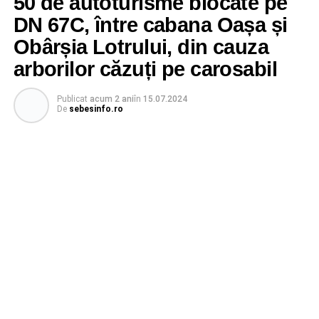
50 de autoturisme blocate pe
DN 67C, între cabana Oașa și
Obârșia Lotrului, din cauza
arborilor căzuți pe carosabil
Publicat
acum 2 ani
în
15.07.2024
De
sebesinfo.ro