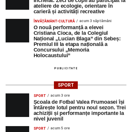
încheiat. Zeci de copii au participat la
ateliere de ecologie, orientare în
carieră și activități recreative
acum 3 săptămâni
ÎNVĂȚĂMÂNT-CULTURĂ
O nouă performanță a elevei
Cristiana Cioca, de la Colegiul
Național „Lucian Blaga” din Sebeș:
Premiul III la etapa națională a
Concursului „Memoria
Holocaustului”
PUBLICITATE
SPORT
acum 3 ore
SPORT
Școala de Fotbal Valea Frumoasei își
întărește lotul pentru noul sezon. Trei
achiziții și performanțe importante la
nivel juvenil
acum 5 ore
SPORT