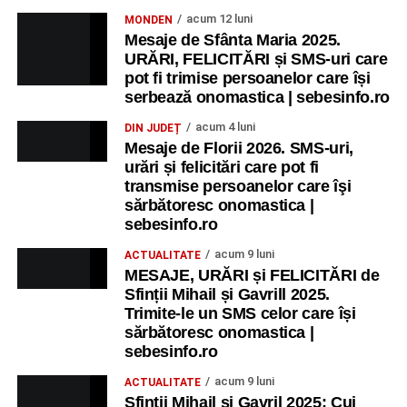
acum 12 luni
MONDEN
Mesaje de Sfânta Maria 2025.
URĂRI, FELICITĂRI și SMS-uri care
pot fi trimise persoanelor care își
serbează onomastica | sebesinfo.ro
acum 4 luni
DIN JUDEȚ
Mesaje de Florii 2026. SMS-uri,
urări și felicitări care pot fi
transmise persoanelor care îşi
sărbătoresc onomastica |
sebesinfo.ro
acum 9 luni
ACTUALITATE
MESAJE, URĂRI și FELICITĂRI de
Sfinții Mihail și Gavrill 2025.
Trimite-le un SMS celor care își
sărbătoresc onomastica |
sebesinfo.ro
acum 9 luni
ACTUALITATE
Sfinții Mihail și Gavril 2025: Cui