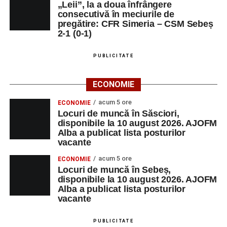
„Leii”, la a doua înfrângere
consecutivă în meciurile de
pregătire: CFR Simeria – CSM Sebeș
2-1 (0-1)
PUBLICITATE
ECONOMIE
acum 5 ore
ECONOMIE
Locuri de muncă în Săsciori,
disponibile la 10 august 2026. AJOFM
Alba a publicat lista posturilor
vacante
acum 5 ore
ECONOMIE
Locuri de muncă în Sebeș,
disponibile la 10 august 2026. AJOFM
Alba a publicat lista posturilor
vacante
PUBLICITATE