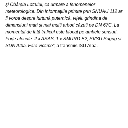
și Obârșia Lotrului, ca urmare a fenomenelor
meteorologice. Din informațiile primite prin SNUAU 112 ar
fi vorba despre furtună puternică, vijeli, grindina de
dimensiuni mari și mai mulți arbori căzuți pe DN 67C. La
momentul de față traficul este blocat pe ambele sensuri.
Forțe alocate: 2 x ASAS, 1 x SMURD B2, SVSU Sugag și
SDN Alba. Fără victime”
, a transmis ISU Alba.