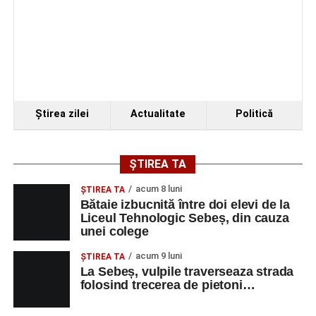
Ştirea zilei
Actualitate
Politică
ȘTIREA TA
acum 8 luni
ŞTIREA TA
Bătaie izbucnită între doi elevi de la
Liceul Tehnologic Sebeș, din cauza
unei colege
acum 9 luni
ŞTIREA TA
La Sebeș, vulpile traverseaza strada
folosind trecerea de pietoni…