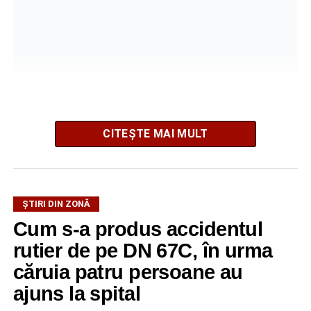
La fața locului intervine Detașamentul de Pompieri
CITEȘTE MAI MULT
Sebeș, cu o autospecială de stingere cu apă și spumă.
Pompierii acționează pentru localizarea și lichidarea
incendiului. Deocamdată, nu au fost comunicate informații
ȘTIRI DIN ZONĂ
privind existența unor victime sau cauza izbucnirii focului.
Cum s-a produs accidentul
rutier de pe DN 67C, în urma
căruia patru persoane au
Adaugă-ne ca sursă preferată
ajuns la spital
Urmărește-ne pe Google News