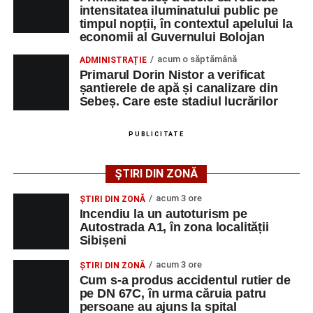
Județean de Urgență Alba Iulia pentru acordarea
intensitatea iluminatului public pe
timpul nopții, în contextul apelului la
îngrijirilor medicale de specialitate.
economii al Guvernului Bolojan
Cei doi conducători auto nu au putut fi testați cu aparatul
acum o săptămână
ADMINISTRAȚIE
etilotest, motiv pentru care le-au fost prelevate mostre
Primarul Dorin Nistor a verificat
șantierele de apă și canalizare din
biologice, în vederea stabilirii alcoolemiei.
Sebeș. Care este stadiul lucrărilor
Polițiștii continuă cercetările pentru stabilirea tuturor
împrejurărilor în care s-a produs accidentul, în cadrul unui
PUBLICITATE
dosar penal întocmit sub aspectul săvârșirii infracțiunii de
vătămare corporală din culpă.
ȘTIRI DIN ZONĂ
acum 3 ore
ȘTIRI DIN ZONĂ
Incendiu la un autoturism pe
Autostrada A1, în zona localității
Adaugă-ne ca sursă preferată
Sibișeni
acum 3 ore
ȘTIRI DIN ZONĂ
Urmărește-ne pe Google News
Cum s-a produs accidentul rutier de
pe DN 67C, în urma căruia patru
persoane au ajuns la spital
Ultimele știri din Sebeș