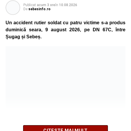
Publicat
acum 3 ore
în
10.08.2026
De
sebesinfo.ro
Ultimele știri din Sebeș
Un accident rutier soldat cu patru victime s-a produs
Incendiu la un autoturism pe Autostrada A1, în zona
duminică seara, 9 august 2026, pe DN 67C, între
localității Sibișeni
Șugag și Sebeș.
Școala de Fotbal Valea Frumoasei își întărește
lotul pentru noul sezon. Trei achiziții și performanțe
importante la nivel juvenil
Cum s-a produs accidentul rutier de pe DN 67C, în
urma căruia patru persoane au ajuns la spital
CITEȘTE MAI MULT