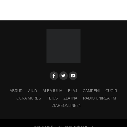
ABRUD
AIUD
ALBA IULIA
BLAJ
CAMPENI
CUGIR
OCNA MURES
TEIUS
ZLATNA
RADIO UNIREA FM
ZIAREONLINE24