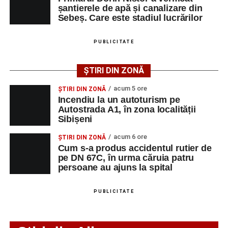
șantierele de apă și canalizare din
Sebeș. Care este stadiul lucrărilor
Adaugă-ne ca sursă preferată
PUBLICITATE
Urmărește-ne pe Google News
ȘTIRI DIN ZONĂ
Ultimele știri din Sebeș
acum 5 ore
ȘTIRI DIN ZONĂ
Incendiu la un autoturism pe
Incendiu la un autoturism pe Autostrada A1, în zona
Autostrada A1, în zona localității
Sibișeni
localității Sibișeni
acum 6 ore
Școala de Fotbal Valea Frumoasei își întărește
ȘTIRI DIN ZONĂ
Cum s-a produs accidentul rutier de
lotul pentru noul sezon. Trei achiziții și performanțe
pe DN 67C, în urma căruia patru
importante la nivel juvenil
persoane au ajuns la spital
Cum s-a produs accidentul rutier de pe DN 67C, în
urma căruia patru persoane au ajuns la spital
PUBLICITATE