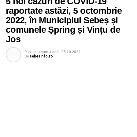
5 noi cazuri de COVID-19
raportate astăzi, 5 octombrie
2022, în Municipiul Sebeș și
comunele Șpring și Vințu de
Jos
Publicat
acum 4 ani
în
05.10.2022
De
sebesinfo.ro