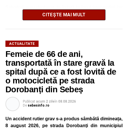
Salvatorii s-au deplasat de îndată la locul intervenției, iar
după o operațiune de scurtă durată au reușit să extragă
CITEȘTE MAI MULT
animalul în siguranță. Cățelul a fost scos teafăr și
nevătămat, spre bucuria celor care au asistat la
intervenție.
ACTUALITATE
Pentru pompierii din Sebeș, fiecare misiune este
Femeie de 66 de ani,
importantă, indiferent dacă este vorba despre salvarea
transportată în stare gravă la
unei persoane sau a unui animal.
spital după ce a fost lovită de
„Pentru noi, fiecare viață contează!”
, au transmis
o motocicletă pe strada
reprezentanții ISU Alba.
Dorobanți din Sebeș
Publicat
acum 2 zile
în
08.08.2026
Adaugă-ne ca sursă preferată
De
sebesinfo.ro
Un accident rutier grav s-a produs sâmbătă dimineața,
Urmărește-ne pe Google News
8 august 2026, pe strada Dorobanți din municipiul