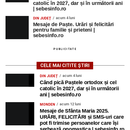
catolic în 2027, dar și în următorii ani
| sebesinfo.ro
acum 4 luni
DIN JUDEȚ
Mesaje de Paște. Urări și felicitări
pentru familie și prieteni |
sebesinfo.ro
PUBLICITATE
CELE MAI CITITE ȘTIRI
acum 4 luni
DIN JUDEȚ
Când pică Paștele ortodox și cel
catolic în 2027, dar și în următorii
ani | sebesinfo.ro
acum 12 luni
MONDEN
Mesaje de Sfânta Maria 2025.
URĂRI, FELICITĂRI și SMS-uri care
pot fi trimise persoanelor care își
serbează onomastica | sebesinfo.ro