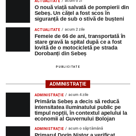
rutier soldat cu victime.
acum o zi
ACTUALITATE
O nouă viață salvată de pompierii din
Sebeș. Un cățel a fost scos în
La fața locului s-au deplasat polițiștii rutieri, care au
siguranță de sub o stivă de bușteni
stabilit că un bărbat de 53 de ani, din Sebeș, conducea o
motocicletă pe direcția Daia Română – Sebeș. Acesta ar
acum 2 zile
ACTUALITATE
fi surprins și accidentat o femeie de 66 de ani, din Sebeș,
Femeie de 66 de ani, transportată în
stare gravă la spital după ce a fost
care traversa strada printr-un loc nepermis.
lovită de o motocicletă pe strada
Dorobanți din Sebeș
În urma impactului, femeia a suferit leziuni corporale
grave și a fost transportată la spital pentru acordarea de
PUBLICITATE
îngrijiri medicale de specialitate.
ADMINISTRAȚIE
Motociclistul a fost testat cu aparatul etilotest, rezultatul
fiind negativ.
acum 4 zile
ADMINISTRAȚIE
Primăria Sebeș a decis să reducă
Polițiștii continuă cercetările pentru stabilirea tuturor
intensitatea iluminatului public pe
împrejurărilor în care s-a produs accidentul, în cadrul unui
timpul nopții, în contextul apelului la
economii al Guvernului Bolojan
dosar penal întocmit pentru săvârșirea infracțiunii de
vătămare corporală din culpă.
acum o săptămână
ADMINISTRAȚIE
Primarul Dorin Nistor a verificat