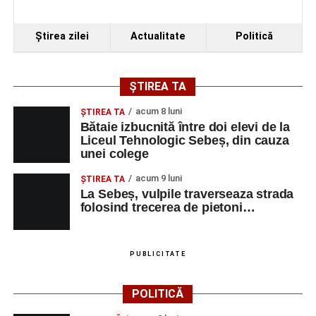
Ştirea zilei
Actualitate
Politică
ȘTIREA TA
acum 8 luni
ŞTIREA TA
Bătaie izbucnită între doi elevi de la
Liceul Tehnologic Sebeș, din cauza
unei colege
acum 9 luni
ŞTIREA TA
La Sebeș, vulpile traverseaza strada
folosind trecerea de pietoni…
PUBLICITATE
POLITICĂ