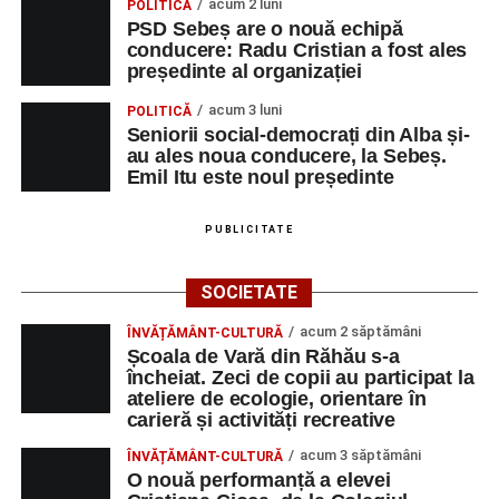
acum 2 luni
POLITICĂ
PSD Sebeș are o nouă echipă
conducere: Radu Cristian a fost ales
președinte al organizației
acum 3 luni
POLITICĂ
Seniorii social-democrați din Alba și-
au ales noua conducere, la Sebeș.
Emil Itu este noul președinte
PUBLICITATE
SOCIETATE
acum 2 săptămâni
ÎNVĂȚĂMÂNT-CULTURĂ
Școala de Vară din Răhău s-a
încheiat. Zeci de copii au participat la
ateliere de ecologie, orientare în
carieră și activități recreative
acum 3 săptămâni
ÎNVĂȚĂMÂNT-CULTURĂ
O nouă performanță a elevei