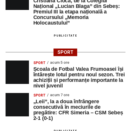
Cristiana Cioca, de la Colegiul
Național „Lucian Blaga” din Sebeș:
Premiul III la etapa națională a
Concursului „Memoria
Holocaustului”
PUBLICITATE
SPORT
acum 5 ore
SPORT
Școala de Fotbal Valea Frumoasei își
întărește lotul pentru noul sezon. Trei
achiziții și performanțe importante la
nivel juvenil
acum 7 ore
SPORT
„Leii”, la a doua înfrângere
consecutivă în meciurile de
pregătire: CFR Simeria – CSM Sebeș
2-1 (0-1)