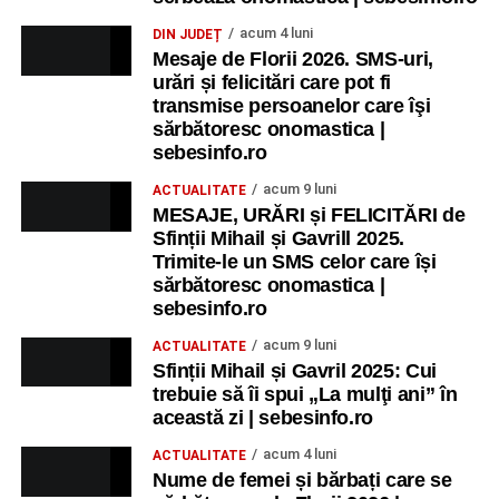
acum 4 luni
DIN JUDEȚ
Mesaje de Florii 2026. SMS-uri,
urări și felicitări care pot fi
transmise persoanelor care îşi
sărbătoresc onomastica |
sebesinfo.ro
acum 9 luni
ACTUALITATE
MESAJE, URĂRI și FELICITĂRI de
Sfinții Mihail și Gavrill 2025.
Trimite-le un SMS celor care își
sărbătoresc onomastica |
sebesinfo.ro
acum 9 luni
ACTUALITATE
Sfinții Mihail și Gavril 2025: Cui
trebuie să îi spui „La mulţi ani” în
această zi | sebesinfo.ro
acum 4 luni
ACTUALITATE
Nume de femei și bărbați care se