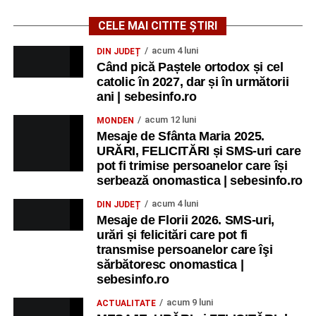
„Anotimpurile”
de Antonio Vivaldi (rating N-15).
CELE MAI CITITE ȘTIRI
MIERCURI, 26 AUGUST 2026
acum 4 luni
DIN JUDEȚ
Când pică Paștele ortodox și cel
catolic în 2027, dar și în următorii
Copiii în armonia orașului
ani | sebesinfo.ro
Ora 10.00
– Școala din Răhău: activități recreative pentru
acum 12 luni
MONDEN
copii.
Mesaje de Sfânta Maria 2025.
URĂRI, FELICITĂRI și SMS-uri care
Ora 11.00
– Curtea Școlii „M. Kogălniceanu”: activități
pot fi trimise persoanelor care își
recreative pentru copii.
serbează onomastica | sebesinfo.ro
acum 4 luni
DIN JUDEȚ
Ora 17.00
– Grădina Muzeului Municipal „Ioan Raica”
Mesaje de Florii 2026. SMS-uri,
Sebeș: încheierea Școlii de vară
„Curcubeul Prieteniei”
.
urări și felicitări care pot fi
transmise persoanelor care îşi
Ora 18.30
– Aula Primăriei Municipiului Sebeș:
sărbătoresc onomastica |
festivitatea de premiere a șefilor de promoție și a elevilor
sebesinfo.ro
care au obținut rezultate remarcabile la examenele de
acum 9 luni
ACTUALITATE
Evaluare Națională și Bacalaureat.