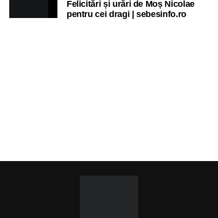
Felicitări și urări de Moș Nicolae
pentru cei dragi | sebesinfo.ro
Ora 19.00
–
Sărbătoarea Seniorilor
– festivitatea de
premiere a cuplurilor care aniversează 50 de ani de
căsătorie.
Recital muzical:
Carmen Rădulescu Oprea
.
VINERI, 28 AUGUST 2026
Piața Primăriei
Ora 19.00
–
Spectacol folcloric omagial „Felician
Fărcășiu”
.
Participă:
Adina Hada
Cristian Fodor
Miruna Medrea