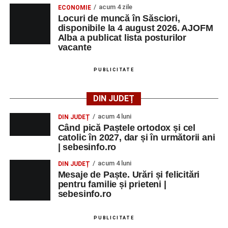
acum 4 zile
ECONOMIE
Trupei de Dansuri Săsești;
Locuri de muncă în Săsciori,
disponibile la 4 august 2026. AJOFM
Alexandrei Pamfilie;
Alba a publicat lista posturilor
Alfred Dahinten.
vacante
Ora 20.30
– Proiecție cinematografică:
„Napoli – New
PUBLICITATE
York”
(Italia, 2024), film de familie, AP12, după o poveste
de Federico Fellini și Tullio Pinelli.
DIN JUDEȚ
MARȚI, 25 AUGUST 2026
acum 4 luni
DIN JUDEȚ
Când pică Paștele ortodox și cel
catolic în 2027, dar și în următorii ani
Grădina Muzeului Municipal „Ioan
| sebesinfo.ro
Raica” Sebeș
acum 4 luni
DIN JUDEȚ
Mesaje de Paște. Urări și felicitări
Ora 18.00
–
„Armonia artelor”
– salon literar și întâlnire
pentru familie și prieteni |
cu artele plastice, organizat alături de artiști locali.
sebesinfo.ro
Ora 20.30
– Proiecție cinematografică:
„Primavera”
PUBLICITATE
(Italia, 2025), dramă inspirată de povestea nașterii operei