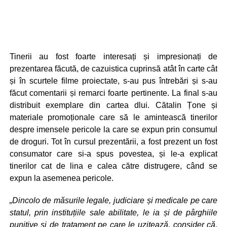
Tinerii au fost foarte interesați și impresionați de
prezentarea făcută, de cazuistica cuprinsă atât în carte cât
și în scurtele filme proiectate, s-au pus întrebări și s-au
făcut comentarii și remarci foarte pertinente. La final s-au
distribuit exemplare din cartea dlui. Cătalin Țone și
materiale promoționale care să le amintească tinerilor
despre imensele pericole la care se expun prin consumul
de droguri. Tot în cursul prezentării, a fost prezent un fost
consumator care si-a spus povestea, și le-a explicat
tinerilor cat de lina e calea către distrugere, când se
expun la asemenea pericole.
„Dincolo de măsurile legale, judiciare și medicale pe care
statul, prin instituțiile sale abilitate, le ia și de pârghiile
punitive și de tratament pe care le uzitează, consider că,