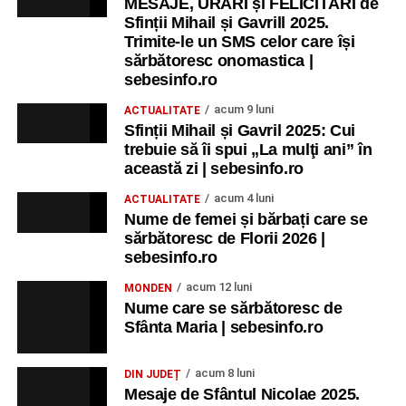
MESAJE, URĂRI și FELICITĂRI de
Sfinții Mihail și Gavrill 2025.
Ora 19.00
– Parcul Tineretului:
Spectacol pentru copii și
Trimite-le un SMS celor care își
Spuma Party
.
sărbătoresc onomastica |
sebesinfo.ro
Participă:
acum 9 luni
ACTUALITATE
Sfinții Mihail și Gavril 2025: Cui
Alexandra Pamfilie și Școala de muzică
„DoReMi”
;
trebuie să îi spui „La mulţi ani” în
Ancuța Stănuș și grupul de folclor;
această zi | sebesinfo.ro
Trupa de Dansuri Săsești.
acum 4 luni
ACTUALITATE
Nume de femei și bărbați care se
Ora 20.30
– Parcul Tineretului: proiecția filmului pentru
sărbătoresc de Florii 2026 |
copii
„Străjerii Deltei”
(România, 2021), film de familie și
sebesinfo.ro
aventură, AG.
acum 12 luni
MONDEN
Nume care se sărbătoresc de
JOI, 27 AUGUST 2026
Sfânta Maria | sebesinfo.ro
Grădina Muzeului Municipal „Ioan
acum 8 luni
DIN JUDEȚ
Raica” Sebeș
Mesaje de Sfântul Nicolae 2025.