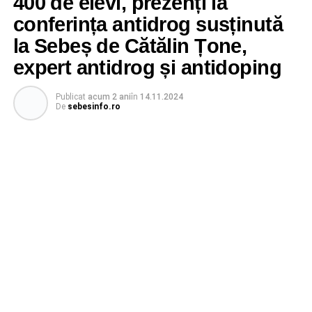
400 de elevi, prezenți la
conferința antidrog susținută
la Sebeș de Cătălin Țone,
expert antidrog și antidoping
Publicat
acum 2 ani
în
14.11.2024
De
sebesinfo.ro