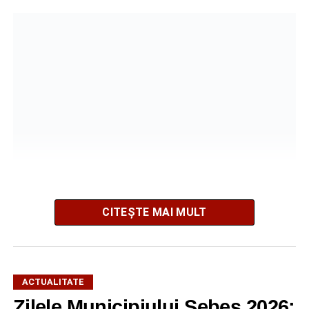
CITEȘTE MAI MULT
Potrivit informațiilor transmise de polițiști, în jurul orei
16:28, un șofer de 65 de ani, din comuna Daia Română,
aflat la volanul unui autoturism, l-ar fi acroșat pe biciclist.
În urma impactului, bărbatul a fost proiectat în două
ACTUALITATE
autoturisme parcate regulamentar pe marginea drumului.
Zilele Municipiului Sebeș 2026: