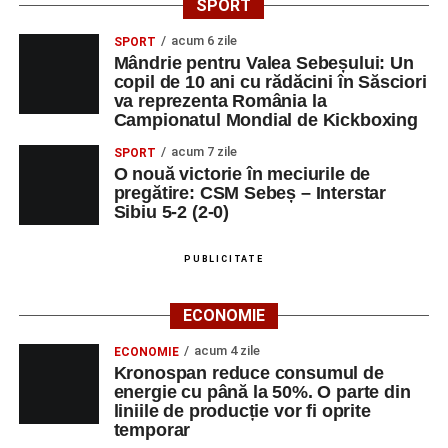
SPORT
Suciu.
acum 6 zile
SPORT
Mândrie pentru Valea Sebeșului: Un
DUMINICĂ, 23 AUGUST 2026
copil de 10 ani cu rădăcini în Săsciori
va reprezenta România la
Râpa Roșie
Campionatul Mondial de Kickboxing
acum 7 zile
SPORT
Ora 10.00
–
„Cicloaventurier de Sebeș”
– startul oficial
O nouă victorie în meciurile de
al competiției MTB pentru copii.
pregătire: CSM Sebeș – Interstar
Sibiu 5-2 (2-0)
LUNI, 24 AUGUST 2026
PUBLICITATE
Casa Fanfarei din Petrești
ECONOMIE
Ora 18.00
– Activități recreative pentru copii, susținute de
trupele de teatru
„Gepetto”
și
„Pied Piper”
.
acum 4 zile
ECONOMIE
Kronospan reduce consumul de
Ora 19.00
–
Seară cu tradiții săsești
, cu participarea:
energie cu până la 50%. O parte din
liniile de producție vor fi oprite
temporar
Fanfarei din Petrești;