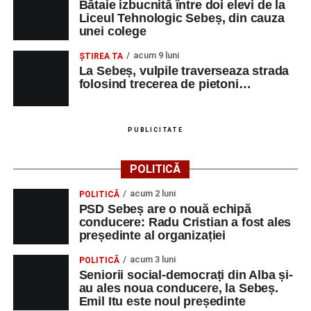
Bătaie izbucnită între doi elevi de la
Liceul Tehnologic Sebeș, din cauza
unei colege
Irina Indrei – pian
acum 9 luni
Robert Indrei – bandoneon
ŞTIREA TA
La Sebeș, vulpile traverseaza strada
Milena Vădan – vioară
folosind trecerea de pietoni…
Emanuel Elcean – contrabas
Adrian Lup – violoncel
PUBLICITATE
Dansatori:
Ioana Lascu și Horia Călin Pop
,
Raluca și
POLITICĂ
Vlad Dordea
.
acum 2 luni
POLITICĂ
Piața Primăriei
PSD Sebeș are o nouă echipă
conducere: Radu Cristian a fost ales
Orele 17.00–20.00
– Punct oficial de înscrieri și informații
președinte al organizației
(Race Office) pentru competiția
„Cicloaventurier de
acum 3 luni
POLITICĂ
Sebeș”
.
Seniorii social-democrați din Alba și-
au ales noua conducere, la Sebeș.
SÂMBĂTĂ, 22 AUGUST 2026
Emil Itu este noul președinte