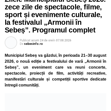
Victima a suferit leziuni și a fost transportată la spital
zece zile de spectacole, filme,
pentru investigații și îngrijiri medicale.
sport și evenimente culturale,
la festivalul „Armonii în
Atât conducătorul auto, cât și biciclistul au fost testați cu
aparatul etilotest, rezultatele fiind negative.
Sebeș”. Programul complet
Polițiștii au deschis un dosar penal și continuă cercetările
Publicat
acum 24 de ore
în
07.08.2026
pentru vătămare corporală din culpă, urmând să
De
sebesinfo.ro
stabilească toate împrejurările în care s-a produs
Municipiul Sebeș va găzdui, în perioada 21–30 august
accidentul.
2026, o nouă ediție a festivalului de vară „Armonii în
Sebeș”, un eveniment care va reuni concerte,
spectacole, proiecții de film, activități recreative,
Adaugă-ne ca sursă preferată
manifestări culturale și competiții sportive dedicate
întregii comunități.
Urmărește-ne pe Google News
Ultimele știri din Sebeș