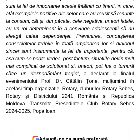
sunt la fel de importante aceste întâlniri cu tinerii, în care,
atât exemplele pozitive ale celor care au reușit să renunțe
la consum, cât și, din păcate, cele negative, uneori fatale,
au un rol determinant în a convinge adolescenții să nu
aleagă calea dependenței. Prevenirea, cunoașterea
consecințelor teribile în toată amploarea lor și dialogul
sincer sunt instrumente la fel de importante, pentru că,
așa cum se poate vedea, post factum, situațiile devin mult
mai complicat de soluționat și, uneori, pot lua o turnură
către un deznodământ tragic”
, a declarat la finalul
evenimentului Prof. Dr. Cătălin Țone, mulțumind în
același timp organizației Rotary, cluburilor Rotary Sebes,
Rotary și Districtului 2241 România și Republica
Moldova. Transmite Președintele Club Rotary Sebes
2024-2025, Popa Ioan.
Adaugă-ne ca sursă preferată