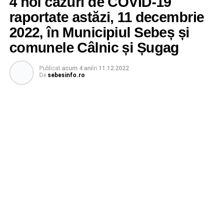
4 noi cazuri de COVID-19
raportate astăzi, 11 decembrie
2022, în Municipiul Sebeș și
comunele Câlnic și Șugag
Publicat
acum 4 ani
în
11.12.2022
De
sebesinfo.ro