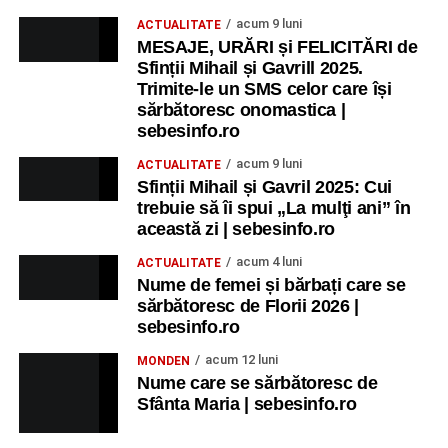
acum 9 luni
ACTUALITATE
MESAJE, URĂRI și FELICITĂRI de
Sfinții Mihail și Gavrill 2025.
Trimite-le un SMS celor care își
sărbătoresc onomastica |
sebesinfo.ro
acum 9 luni
ACTUALITATE
Sfinții Mihail și Gavril 2025: Cui
trebuie să îi spui „La mulţi ani” în
această zi | sebesinfo.ro
acum 4 luni
ACTUALITATE
Nume de femei și bărbați care se
sărbătoresc de Florii 2026 |
sebesinfo.ro
acum 12 luni
MONDEN
Nume care se sărbătoresc de
Sfânta Maria | sebesinfo.ro