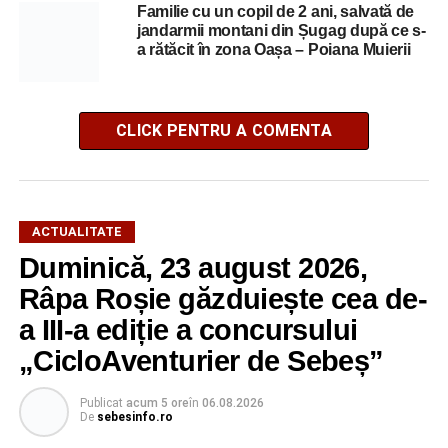
Familie cu un copil de 2 ani, salvată de
jandarmii montani din Șugag după ce s-
a rătăcit în zona Oașa – Poiana Muierii
CLICK PENTRU A COMENTA
ACTUALITATE
Duminică, 23 august 2026,
Râpa Roșie găzduiește cea de-
a III-a ediție a concursului
„CicloAventurier de Sebeș”
Publicat
acum 5 ore
în
06.08.2026
De
sebesinfo.ro