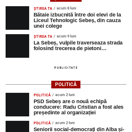
muzică.
acum 8 luni
ŞTIREA TA
Bătaie izbucnită între doi elevi de la
Liceul Tehnologic Sebeș, din cauza
unei colege
Adaugă-ne ca sursă preferată
acum 9 luni
ŞTIREA TA
La Sebeș, vulpile traverseaza strada
Urmărește-ne pe Google News
folosind trecerea de pietoni…
Ultimele știri din Sebeș
PUBLICITATE
Primăria Sebeș a decis să reducă intensitatea
iluminatului public pe timpul nopții, în contextul
POLITICĂ
apelului la economii al Guvernului Bolojan
acum 2 luni
POLITICĂ
Duminică, 23 august 2026, Râpa Roșie găzduiește
PSD Sebeș are o nouă echipă
cea de-a III-a ediție a concursului „CicloAventurier
conducere: Radu Cristian a fost ales
de Sebeș”
președinte al organizației
Primul concert din cadrul String Symphonic Camp
acum 2 luni
POLITICĂ
2026 a adus emoție și aplauze la Sebeș
Seniorii social-democrați din Alba și-