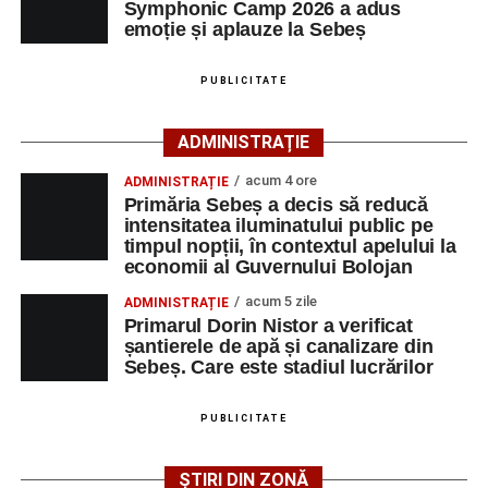
Symphonic Camp 2026 a adus
îndrumarea unor profesori și mentori.
emoție și aplauze la Sebeș
Urmărește-ne pe Google News
PUBLICITATE
Ultimele știri din Sebeș
ADMINISTRAȚIE
Primăria Sebeș a decis să reducă intensitatea
acum 4 ore
ADMINISTRAȚIE
iluminatului public pe timpul nopții, în contextul
Primăria Sebeș a decis să reducă
apelului la economii al Guvernului Bolojan
intensitatea iluminatului public pe
timpul nopții, în contextul apelului la
Duminică, 23 august 2026, Râpa Roșie găzduiește
economii al Guvernului Bolojan
cea de-a III-a ediție a concursului „CicloAventurier
de Sebeș”
acum 5 zile
ADMINISTRAȚIE
Primarul Dorin Nistor a verificat
Primul concert din cadrul String Symphonic Camp
șantierele de apă și canalizare din
2026 a adus emoție și aplauze la Sebeș
Sebeș. Care este stadiul lucrărilor
După mai multe zile de pregătire intensivă, participanții
au venit la Sebeș și au susținut un recital apreciat de
PUBLICITATE
public. Fiecare interpretare a evidențiat nivelul artistic al
tinerilor muzicieni și munca depusă în cadrul taberei, iar
ȘTIRI DIN ZONĂ