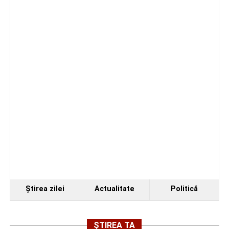
Organizatorii au transmis că recitalul de la Sebeș
reprezintă doar începutul unei serii de concerte care vor
Ştirea zilei
Actualitate
Politică
avea loc pe parcursul taberei, oferind comunității din
județul Alba ocazia de a descoperi tineri interpreți talentați
și de a lua parte la un veritabil schimb cultural prin
ȘTIREA TA