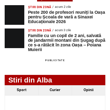
spectatorii au răsplătit prestațiile cu aplauze îndelungate.
acum 2 zile
ȘTIRI DIN ZONĂ
Peste 200 de profesori reuniți la Oașa
pentru Școala de vară a Sinaxei
Educaționale 2026
acum 3 zile
ȘTIRI DIN ZONĂ
Familie cu un copil de 2 ani, salvată
de jandarmii montani din Șugag după
ce s-a rătăcit în zona Oașa – Poiana
Muierii
PUBLICITATE
Stiri din Alba
Evenimentul face parte din programul
String Symphonic
Sport
Curier
Opinii
Camp 2026
, proiect susținut de
Rotary Club Alba Iulia
,
care urmărește să ofere tinerilor muzicieni oportunitatea
de a se perfecționa, de a colabora cu artiști din alte țări și
de a evolua împreună în fața publicului.