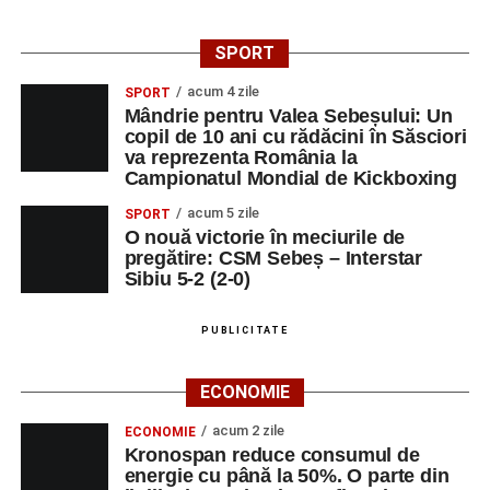
SPORT
acum 4 zile
SPORT
Mândrie pentru Valea Sebeșului: Un
copil de 10 ani cu rădăcini în Săsciori
va reprezenta România la
Campionatul Mondial de Kickboxing
acum 5 zile
SPORT
O nouă victorie în meciurile de
pregătire: CSM Sebeș – Interstar
Sibiu 5-2 (2-0)
PUBLICITATE
ECONOMIE
acum 2 zile
ECONOMIE
Kronospan reduce consumul de
energie cu până la 50%. O parte din