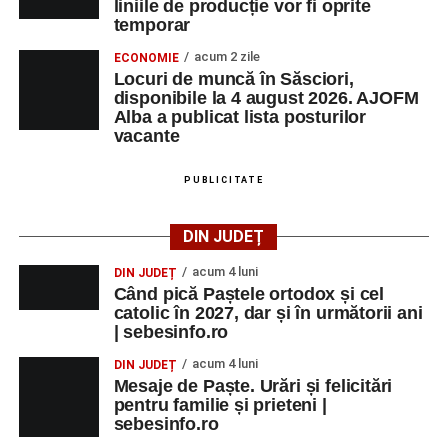
liniile de producție vor fi oprite
temporar
acum 2 zile
ECONOMIE
Locuri de muncă în Săsciori,
disponibile la 4 august 2026. AJOFM
Alba a publicat lista posturilor
vacante
PUBLICITATE
DIN JUDEȚ
acum 4 luni
DIN JUDEȚ
Când pică Paștele ortodox și cel
catolic în 2027, dar și în următorii ani
| sebesinfo.ro
acum 4 luni
DIN JUDEȚ
Mesaje de Paște. Urări și felicitări
pentru familie și prieteni |
sebesinfo.ro