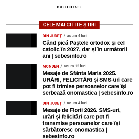
PUBLICITATE
CELE MAI CITITE ȘTIRI
acum 4 luni
DIN JUDEȚ
Când pică Paștele ortodox și cel
catolic în 2027, dar și în următorii
ani | sebesinfo.ro
acum 12 luni
MONDEN
Mesaje de Sfânta Maria 2025.
URĂRI, FELICITĂRI și SMS-uri care
pot fi trimise persoanelor care își
serbează onomastica | sebesinfo.ro
acum 4 luni
DIN JUDEȚ
Mesaje de Florii 2026. SMS-uri,
urări și felicitări care pot fi
transmise persoanelor care îşi
sărbătoresc onomastica |
sebesinfo.ro