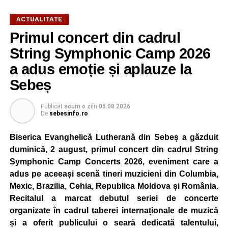
ACTUALITATE
Primul concert din cadrul
După două ediții organizate în Parcul Arini, competiția se
mută într-un nou decor, oferind participanților ocazia de a
String Symphonic Camp 2026
concura într-un cadru natural deosebit. Evenimentul este
a adus emoție și aplauze la
destinat copiilor și adolescenților cu vârste cuprinse între
Sebeș
5 și 18 ani, iar participarea este gratuită.
Publicat
acum o zi
în
05.08.2026
Organizatorii au pregătit trasee adaptate fiecărei categorii
De
sebesinfo.ro
de vârstă, astfel încât competiția să fie accesibilă atât
celor aflați la început de drum, cât și celor cu experiență în
Biserica Evanghelică Lutherană din Sebeș a găzduit
mountain bike. La finalul întrecerii, cei mai bine clasați
duminică, 2 august, primul concert din cadrul String
concurenți vor fi recompensați cu premii în bani și premii
Symphonic Camp Concerts 2026, eveniment care a
oferite de partenerii evenimentului.
adus pe aceeași scenă tineri muzicieni din Columbia,
Mexic, Brazilia, Cehia, Republica Moldova și România.
Înaintea zilei de concurs, participanții își vor putea ridica
Recitalul a marcat debutul seriei de concerte
numerele de concurs, confirma înscrierile online sau se
organizate în cadrul taberei internaționale de muzică
vor putea înscrie direct la competiție în cadrul Punctului
și a oferit publicului o seară dedicată talentului,