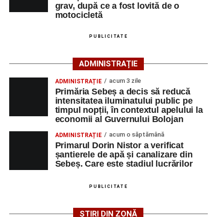
cercetărilor și stabilirea împrejurărilor exacte în care s-a
grav, după ce a fost lovită de o
produs accidentul. De asemenea, aceștia acționează
motocicletă
pentru fluidizarea traficului rutier în zonă.
PUBLICITATE
ACTUALIZARE:
„Victima, o persoană de sex feminin de
66 ani, va fi transportată la UPU Alba Iulia”
, a mai
ADMINISTRAȚIE
transmis ISU Alba.
acum 3 zile
ADMINISTRAȚIE
Primăria Sebeș a decis să reducă
intensitatea iluminatului public pe
timpul nopții, în contextul apelului la
Adaugă-ne ca sursă preferată
economii al Guvernului Bolojan
acum o săptămână
ADMINISTRAȚIE
Urmărește-ne pe Google News
Primarul Dorin Nistor a verificat
șantierele de apă și canalizare din
Sebeș. Care este stadiul lucrărilor
Ultimele știri din Sebeș
Femeie de 66 de ani, transportată în stare gravă la
PUBLICITATE
spital după ce a fost lovită de o motocicletă pe
strada Dorobanți din Sebeș
ȘTIRI DIN ZONĂ