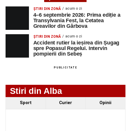
Accident pe strada Dorobanți din Sebeș: fermeie
acum o zi
ȘTIRI DIN ZONĂ
de 66 de ani rănită grav, după ce a fost lovită de o
4–6 septembrie 2026: Prima ediție a
motocicletă
Transylvania Fest, la Cetatea
Greavilor din Gârbova
4–6 septembrie 2026: Prima ediție a Transylvania
Fest, la Cetatea Greavilor din Gârbova
acum o zi
ȘTIRI DIN ZONĂ
Accident rutier la ieșirea din Șugag
spre Popasul Regelui. Intervin
pompierii din Sebeș
PUBLICITATE
Stiri din Alba
Sport
Curier
Opinii