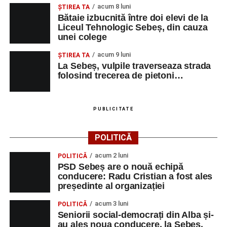
acum 8 luni
ŞTIREA TA
Bătaie izbucnită între doi elevi de la
Liceul Tehnologic Sebeș, din cauza
unei colege
acum 9 luni
ŞTIREA TA
La Sebeș, vulpile traverseaza strada
folosind trecerea de pietoni…
PUBLICITATE
POLITICĂ
acum 2 luni
POLITICĂ
PSD Sebeș are o nouă echipă
conducere: Radu Cristian a fost ales
președinte al organizației
acum 3 luni
POLITICĂ
Seniorii social-democrați din Alba și-
au ales noua conducere, la Sebeș.