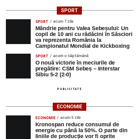
SPORT
acum 7 zile
SPORT
Mândrie pentru Valea Sebeșului: Un
copil de 10 ani cu rădăcini în Săsciori
va reprezenta România la
Campionatul Mondial de Kickboxing
acum o săptămână
SPORT
O nouă victorie în meciurile de
pregătire: CSM Sebeș – Interstar
Sibiu 5-2 (2-0)
PUBLICITATE
ECONOMIE
acum 5 zile
ECONOMIE
Kronospan reduce consumul de
energie cu până la 50%. O parte din
liniile de producție vor fi oprite