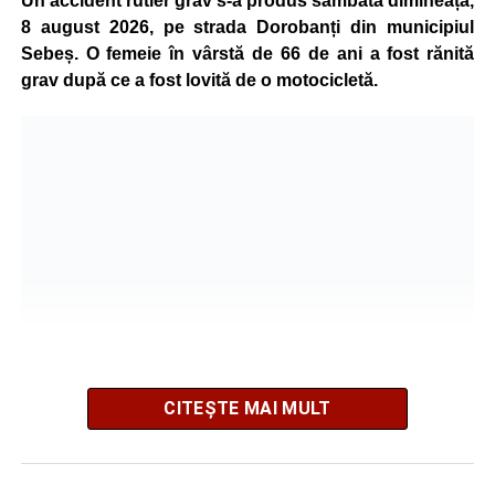
Un accident rutier grav s-a produs sâmbătă dimineața,
8 august 2026, pe strada Dorobanți din municipiul
Sebeș. O femeie în vârstă de 66 de ani a fost rănită
grav după ce a fost lovită de o motocicletă.
CITEȘTE MAI MULT
Potrivit informațiilor transmise de polițiști, în jurul orei
09:39, Poliția Municipiului Sebeș a fost sesizată, prin