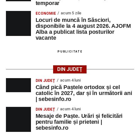
temporar
acum 5 zile
ECONOMIE
Locuri de muncă în Săsciori,
disponibile la 4 august 2026. AJOFM
Alba a publicat lista posturilor
vacante
PUBLICITATE
DIN JUDEȚ
acum 4 luni
DIN JUDEȚ
Când pică Paștele ortodox și cel
catolic în 2027, dar și în următorii ani
| sebesinfo.ro
acum 4 luni
DIN JUDEȚ
Mesaje de Paște. Urări și felicitări
pentru familie și prieteni |
sebesinfo.ro