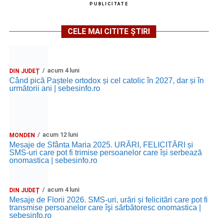
PUBLICITATE
CELE MAI CITITE ȘTIRI
acum 4 luni
DIN JUDEȚ
Când pică Paștele ortodox și cel catolic în 2027, dar și în
următorii ani | sebesinfo.ro
acum 12 luni
MONDEN
Mesaje de Sfânta Maria 2025. URĂRI, FELICITĂRI și
SMS-uri care pot fi trimise persoanelor care își serbează
onomastica | sebesinfo.ro
acum 4 luni
DIN JUDEȚ
Mesaje de Florii 2026. SMS-uri, urări și felicitări care pot fi
transmise persoanelor care îşi sărbătoresc onomastica |
sebesinfo.ro