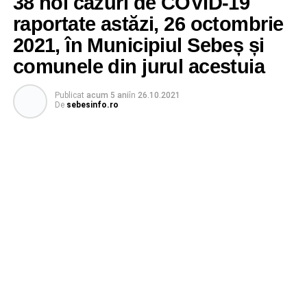
38 noi cazuri de COVID-19
raportate astăzi, 26 octombrie
2021, în Municipiul Sebeș și
comunele din jurul acestuia
Publicat
acum 5 ani
în
26.10.2021
De
sebesinfo.ro