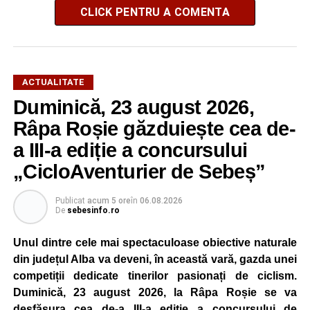
CLICK PENTRU A COMENTA
ACTUALITATE
Duminică, 23 august 2026,
Râpa Roșie găzduiește cea de-
a III-a ediție a concursului
„CicloAventurier de Sebeș”
Publicat
acum 5 ore
în
06.08.2026
De
sebesinfo.ro
Unul dintre cele mai spectaculoase obiective naturale
din județul Alba va deveni, în această vară, gazda unei
competiții dedicate tinerilor pasionați de ciclism.
Duminică, 23 august 2026, la Râpa Roșie se va
desfășura cea de-a III-a ediție a concursului de