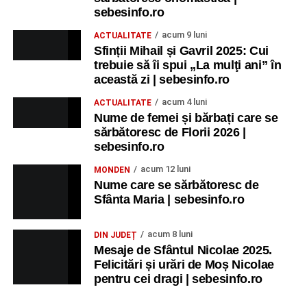
sebesinfo.ro
acum 9 luni
ACTUALITATE
Sfinții Mihail și Gavril 2025: Cui
trebuie să îi spui „La mulţi ani” în
această zi | sebesinfo.ro
acum 4 luni
ACTUALITATE
Nume de femei și bărbați care se
sărbătoresc de Florii 2026 |
sebesinfo.ro
acum 12 luni
MONDEN
Nume care se sărbătoresc de
Sfânta Maria | sebesinfo.ro
acum 8 luni
DIN JUDEȚ
Mesaje de Sfântul Nicolae 2025.
Felicitări și urări de Moș Nicolae
pentru cei dragi | sebesinfo.ro