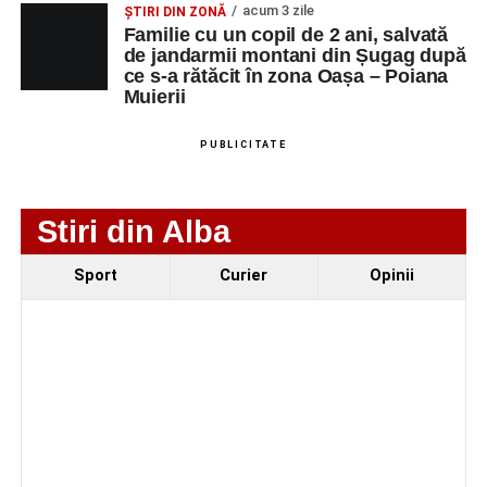
acum 3 zile
ȘTIRI DIN ZONĂ
Familie cu un copil de 2 ani, salvată
de jandarmii montani din Șugag după
ce s-a rătăcit în zona Oașa – Poiana
Muierii
PUBLICITATE
Stiri din Alba
Evenimentul face parte din programul
String Symphonic
Sport
Curier
Opinii
Camp 2026
, proiect susținut de
Rotary Club Alba Iulia
,
care urmărește să ofere tinerilor muzicieni oportunitatea
de a se perfecționa, de a colabora cu artiști din alte țări și
de a evolua împreună în fața publicului.