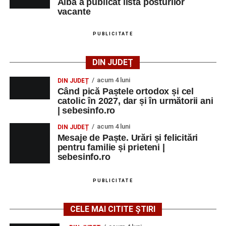
Alba a publicat lista posturilor
vacante
PUBLICITATE
DIN JUDEȚ
acum 4 luni
DIN JUDEȚ
Când pică Paștele ortodox și cel
catolic în 2027, dar și în următorii ani
| sebesinfo.ro
acum 4 luni
DIN JUDEȚ
Mesaje de Paște. Urări și felicitări
pentru familie și prieteni |
sebesinfo.ro
PUBLICITATE
CELE MAI CITITE ȘTIRI