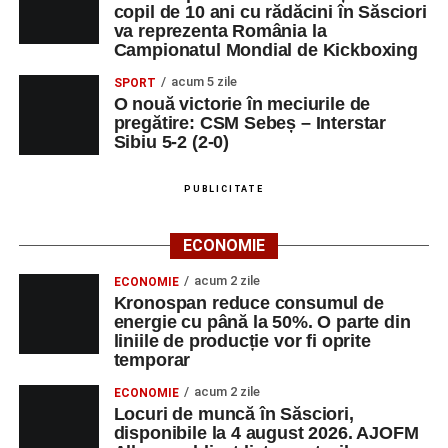
copil de 10 ani cu rădăcini în Săsciori
va reprezenta România la
Campionatul Mondial de Kickboxing
acum 5 zile
SPORT
O nouă victorie în meciurile de
pregătire: CSM Sebeș – Interstar
Sibiu 5-2 (2-0)
PUBLICITATE
ECONOMIE
acum 2 zile
ECONOMIE
Kronospan reduce consumul de
energie cu până la 50%. O parte din
liniile de producție vor fi oprite
temporar
acum 2 zile
ECONOMIE
Locuri de muncă în Săsciori,
disponibile la 4 august 2026. AJOFM