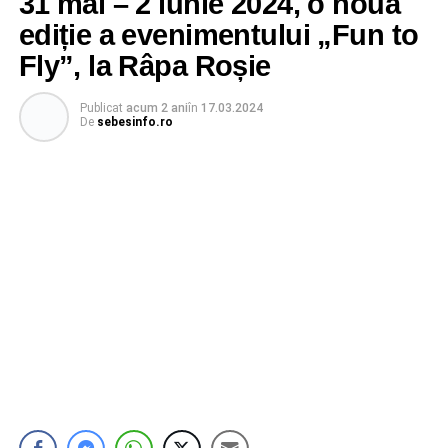
31 mai – 2 iunie 2024, o nouă
ediție a evenimentului „Fun to
Fly”, la Râpa Roșie
Publicat
acum 2 ani
în
17.03.2024
De
sebesinfo.ro