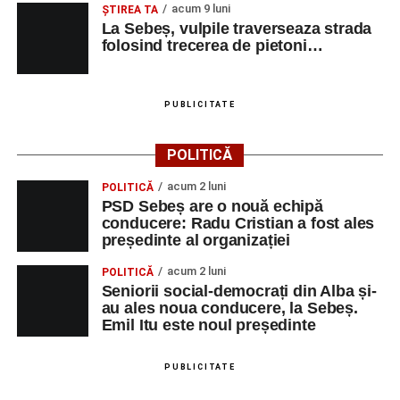
acum 9 luni
ŞTIREA TA
La Sebeș, vulpile traverseaza strada
Urmărește-ne pe Google News
folosind trecerea de pietoni…
Ultimele știri din Sebeș
PUBLICITATE
Primăria Sebeș a decis să reducă intensitatea
iluminatului public pe timpul nopții, în contextul
POLITICĂ
apelului la economii al Guvernului Bolojan
acum 2 luni
POLITICĂ
Duminică, 23 august 2026, Râpa Roșie găzduiește
PSD Sebeș are o nouă echipă
cea de-a III-a ediție a concursului „CicloAventurier
conducere: Radu Cristian a fost ales
de Sebeș”
președinte al organizației
Primul concert din cadrul String Symphonic Camp
acum 2 luni
POLITICĂ
2026 a adus emoție și aplauze la Sebeș
Seniorii social-democrați din Alba și-
au ales noua conducere, la Sebeș.
Emil Itu este noul președinte
PUBLICITATE