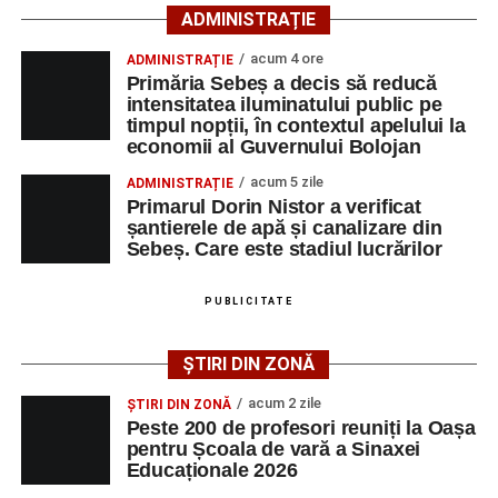
ADMINISTRAȚIE
Primăria Sebeș a decis să reducă intensitatea
acum 4 ore
ADMINISTRAȚIE
iluminatului public pe timpul nopții, în contextul
Primăria Sebeș a decis să reducă
apelului la economii al Guvernului Bolojan
intensitatea iluminatului public pe
timpul nopții, în contextul apelului la
Duminică, 23 august 2026, Râpa Roșie găzduiește
economii al Guvernului Bolojan
cea de-a III-a ediție a concursului „CicloAventurier
de Sebeș”
acum 5 zile
ADMINISTRAȚIE
Primarul Dorin Nistor a verificat
Primul concert din cadrul String Symphonic Camp
șantierele de apă și canalizare din
2026 a adus emoție și aplauze la Sebeș
Sebeș. Care este stadiul lucrărilor
După mai multe zile de pregătire intensivă, participanții
au venit la Sebeș și au susținut un recital apreciat de
PUBLICITATE
public. Fiecare interpretare a evidențiat nivelul artistic al
tinerilor muzicieni și munca depusă în cadrul taberei, iar
ȘTIRI DIN ZONĂ
spectatorii au răsplătit prestațiile cu aplauze îndelungate.
acum 2 zile
ȘTIRI DIN ZONĂ
Peste 200 de profesori reuniți la Oașa
pentru Școala de vară a Sinaxei
Educaționale 2026