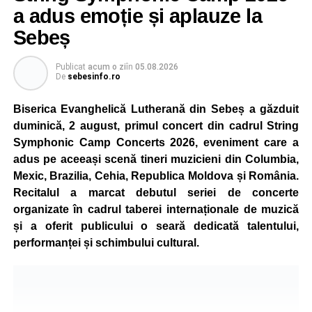
concura într-un cadru natural deosebit. Evenimentul este
a adus emoție și aplauze la
destinat copiilor și adolescenților cu vârste cuprinse între
Sebeș
5 și 18 ani, iar participarea este gratuită.
Publicat
acum o zi
în
05.08.2026
Organizatorii au pregătit trasee adaptate fiecărei categorii
De
sebesinfo.ro
de vârstă, astfel încât competiția să fie accesibilă atât
celor aflați la început de drum, cât și celor cu experiență în
Biserica Evanghelică Lutherană din Sebeș a găzduit
mountain bike. La finalul întrecerii, cei mai bine clasați
duminică, 2 august, primul concert din cadrul String
concurenți vor fi recompensați cu premii în bani și premii
Symphonic Camp Concerts 2026, eveniment care a
oferite de partenerii evenimentului.
adus pe aceeași scenă tineri muzicieni din Columbia,
Mexic, Brazilia, Cehia, Republica Moldova și România.
Înaintea zilei de concurs, participanții își vor putea ridica
Recitalul a marcat debutul seriei de concerte
numerele de concurs, confirma înscrierile online sau se
organizate în cadrul taberei internaționale de muzică
vor putea înscrie direct la competiție în cadrul Punctului
și a oferit publicului o seară dedicată talentului,
Oficial de Înscrieri și Informații (Race Office), care va
performanței și schimbului cultural.
funcționa după următorul program:
• vineri, 21 august, între orele 17:00 și 20:00, în Piața
Primăriei Sebeș;