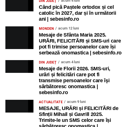
acum 4 luni
DIN JUDEȚ
Când pică Paștele ortodox și cel
catolic în 2027, dar și în următorii
ani | sebesinfo.ro
acum 12 luni
MONDEN
Mesaje de Sfânta Maria 2025.
URĂRI, FELICITĂRI și SMS-uri care
pot fi trimise persoanelor care își
serbează onomastica | sebesinfo.ro
acum 4 luni
DIN JUDEȚ
Mesaje de Florii 2026. SMS-uri,
urări și felicitări care pot fi
transmise persoanelor care îşi
sărbătoresc onomastica |
sebesinfo.ro
acum 9 luni
ACTUALITATE
MESAJE, URĂRI și FELICITĂRI de
Sfinții Mihail și Gavrill 2025.
Trimite-le un SMS celor care își
sărbătoresc onomastica |