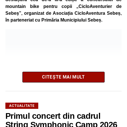
mountain bike pentru copii „CicloAventurier de
Sebeș”, organizat de Asociația CicloAventura Sebeș,
în parteneriat cu Primăria Municipiului Sebeș.
CITEȘTE MAI MULT
ACTUALITATE
Primul concert din cadrul
După două ediții organizate în Parcul Arini, competiția se
mută într-un nou decor, oferind participanților ocazia de a
String Symphonic Camp 2026