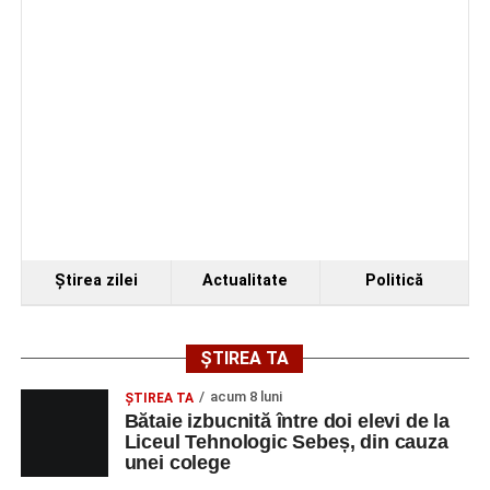
Organizatorii au transmis că recitalul de la Sebeș
reprezintă doar începutul unei serii de concerte care vor
Ştirea zilei
Actualitate
Politică
avea loc pe parcursul taberei, oferind comunității din
județul Alba ocazia de a descoperi tineri interpreți talentați
și de a lua parte la un veritabil schimb cultural prin
ȘTIREA TA
muzică.
acum 8 luni
ŞTIREA TA
Bătaie izbucnită între doi elevi de la
Liceul Tehnologic Sebeș, din cauza
unei colege
Adaugă-ne ca sursă preferată