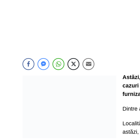
Astăzi
cazuri
furniz
Dintre 
Locali
astăzi,