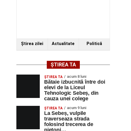
Ştirea zilei
Actualitate
Politică
ȘTIREA TA
acum 8 luni
ŞTIREA TA
Bătaie izbucnită între doi
elevi de la Liceul
Tehnologic Sebeș, din
cauza unei colege
acum 9 luni
ŞTIREA TA
La Sebeș, vulpile
traverseaza strada
folosind trecerea de
pietoni…