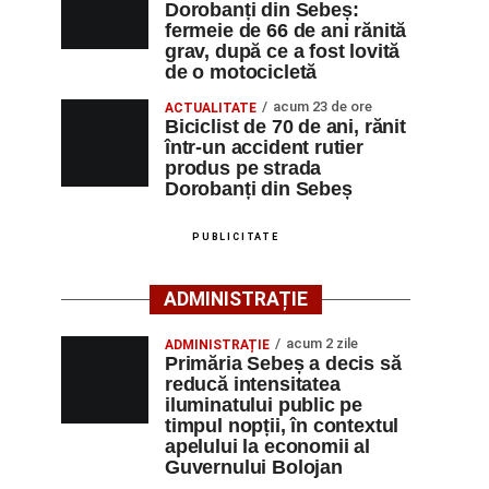
Dorobanți din Sebeș:
fermeie de 66 de ani rănită
grav, după ce a fost lovită
de o motocicletă
acum 23 de ore
ACTUALITATE
Biciclist de 70 de ani, rănit
într-un accident rutier
produs pe strada
Dorobanți din Sebeș
PUBLICITATE
ADMINISTRAȚIE
acum 2 zile
ADMINISTRAȚIE
Primăria Sebeș a decis să
reducă intensitatea
iluminatului public pe
timpul nopții, în contextul
apelului la economii al
Guvernului Bolojan