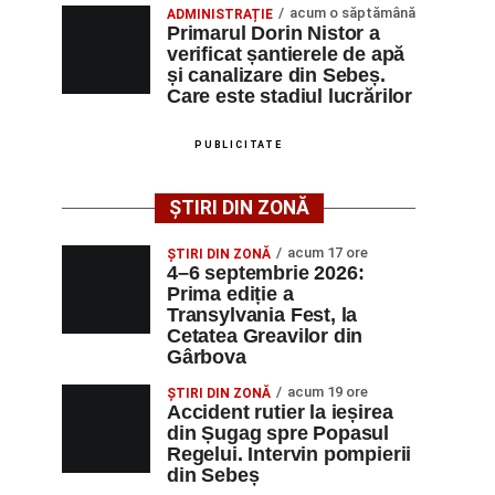
acum o săptămână
ADMINISTRAȚIE
Primarul Dorin Nistor a
verificat șantierele de apă
și canalizare din Sebeș.
Care este stadiul lucrărilor
PUBLICITATE
ȘTIRI DIN ZONĂ
acum 17 ore
ȘTIRI DIN ZONĂ
4–6 septembrie 2026:
Prima ediție a
Transylvania Fest, la
Cetatea Greavilor din
Gârbova
acum 19 ore
ȘTIRI DIN ZONĂ
Accident rutier la ieșirea
din Șugag spre Popasul
Regelui. Intervin pompierii
din Sebeș