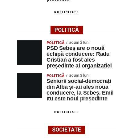
PUBLICITATE
POLITICĂ
acum 2 luni
POLITICĂ
PSD Sebeș are o nouă
echipă conducere: Radu
Cristian a fost ales
președinte al organizației
acum 3 luni
POLITICĂ
Seniorii social-democrați
din Alba și-au ales noua
conducere, la Sebeș. Emil
Itu este noul președinte
PUBLICITATE
SOCIETATE