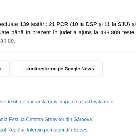
efectuate 139 testări: 21 PCR (10 la DSP și 11 la SJU) și
uate până în prezent în județ a ajuns la 499.809 teste,
rapide.
ă
Urmărește-ne pe Google News
e de 66 de ani rănită grav, după ce a fost lovită de o
nia Fest, la Cetatea Greavilor din Gârbova
sul Regelui. Intervin pompierii din Sebeș