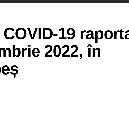
e COVID-19 raport
mbrie 2022, în
beș