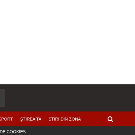
SPORT
ŞTIREA TA
ȘTIRI DIN ZONĂ
 DE COOKIES