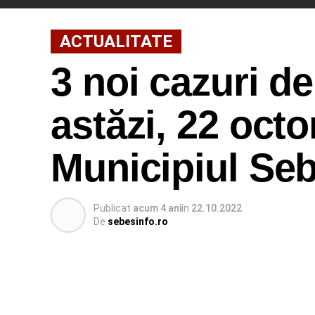
ACTUALITATE
3 noi cazuri d
astăzi, 22 octo
Municipiul Se
Publicat
acum 4 ani
în
22.10.2022
De
sebesinfo.ro