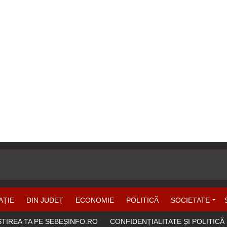
AȚIE
DIN JUDEȚ
ECONOMIE
POLITICĂ
SOCIETATE
ȘTIREA TA PE SEBEȘINFO.RO
CONFIDENȚIALITATE ȘI POLITICĂ