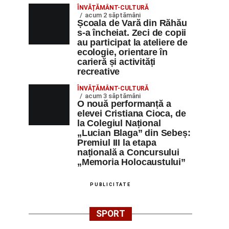
ÎNVĂȚĂMÂNT-CULTURĂ
acum 2 săptămâni
Școala de Vară din Răhău
s-a încheiat. Zeci de copii
au participat la ateliere de
ecologie, orientare în
carieră și activități
recreative
ÎNVĂȚĂMÂNT-CULTURĂ
acum 3 săptămâni
O nouă performanță a
elevei Cristiana Cioca, de
la Colegiul Național
„Lucian Blaga” din Sebeș:
Premiul III la etapa
națională a Concursului
„Memoria Holocaustului”
PUBLICITATE
SPORT