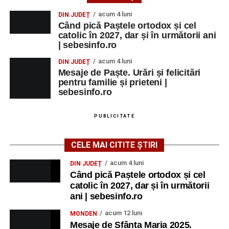
acum 4 luni
DIN JUDEȚ
Când pică Paștele ortodox și cel
catolic în 2027, dar și în următorii ani
| sebesinfo.ro
acum 4 luni
DIN JUDEȚ
Mesaje de Paște. Urări și felicitări
pentru familie și prieteni |
sebesinfo.ro
PUBLICITATE
CELE MAI CITITE ȘTIRI
acum 4 luni
DIN JUDEȚ
Când pică Paștele ortodox și cel
catolic în 2027, dar și în următorii
ani | sebesinfo.ro
acum 12 luni
MONDEN
Mesaje de Sfânta Maria 2025.