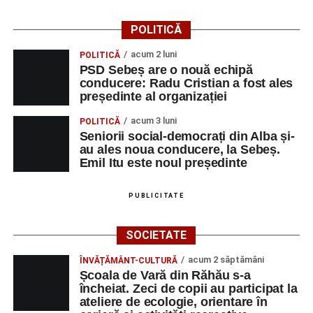
POLITICĂ
acum 2 luni
POLITICĂ
PSD Sebeș are o nouă echipă
conducere: Radu Cristian a fost ales
președinte al organizației
acum 3 luni
POLITICĂ
Seniorii social-democrați din Alba și-
au ales noua conducere, la Sebeș.
Emil Itu este noul președinte
PUBLICITATE
SOCIETATE
acum 2 săptămâni
ÎNVĂȚĂMÂNT-CULTURĂ
Școala de Vară din Răhău s-a
încheiat. Zeci de copii au participat la
ateliere de ecologie, orientare în