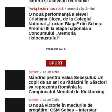
carieră și activități recreative
acum 3 săptămâni
ÎNVĂȚĂMÂNT-CULTURĂ
O nouă performanță a elevei
Cristiana Cioca, de la Colegiul
Național „Lucian Blaga” din Sebeș:
Premiul III la etapa națională a
Concursului „Memoria
Holocaustului”
PUBLICITATE
SPORT
acum 6 zile
SPORT
Mândrie pentru Valea Sebeșului: Un
copil de 10 ani cu rădăcini în Săsciori
va reprezenta România la
Campionatul Mondial de Kickboxing
acum 7 zile
SPORT
O nouă victorie în meciurile de
pregătire: CSM Sebeș – Interstar