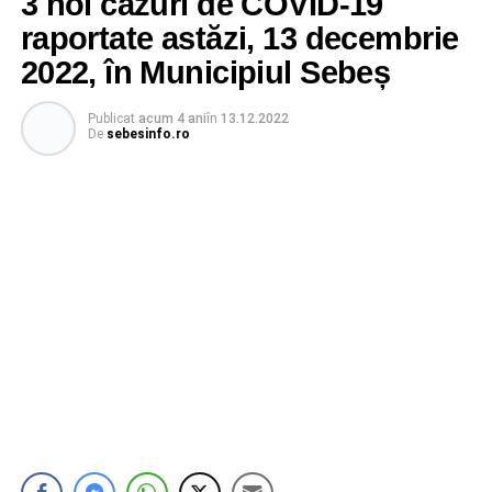
3 noi cazuri de COVID-19
raportate astăzi, 13 decembrie
2022, în Municipiul Sebeș
Publicat
acum 4 ani
în
13.12.2022
De
sebesinfo.ro