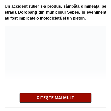
grave și a fost transportată la spital pentru acordarea de
Un accident rutier s-a produs, sâmbătă dimineața, pe
îngrijiri medicale de specialitate.
strada Dorobanți din municipiul Sebeș. În eveniment
au fost implicate o motocicletă și un pieton.
Motociclistul a fost testat cu aparatul etilotest, rezultatul
fiind negativ.
Polițiștii continuă cercetările pentru stabilirea tuturor
împrejurărilor în care s-a produs accidentul, în cadrul unui
dosar penal întocmit pentru săvârșirea infracțiunii de
vătămare corporală din culpă.
Adaugă-ne ca sursă preferată
Urmărește-ne pe Google News
CITEȘTE MAI MULT
Potrivit informațiilor transmise de pompieri, o femeie de 66
Ultimele știri din Sebeș
de ani, din municipiul Sebeș, a fost găsită inconștientă în