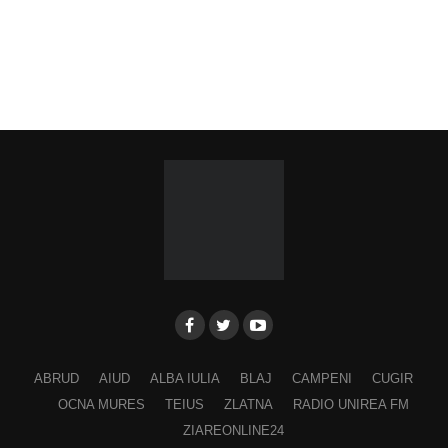
ABRUD
AIUD
ALBA IULIA
BLAJ
CAMPENI
CUGIR
OCNA MURES
TEIUS
ZLATNA
RADIO UNIREA FM
ZIAREONLINE24