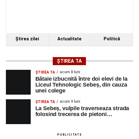
Ştirea zilei
Actualitate
Politică
ȘTIREA TA
acum 8 luni
ŞTIREA TA
Bătaie izbucnită între doi elevi de la
Liceul Tehnologic Sebeș, din cauza
unei colege
acum 9 luni
ŞTIREA TA
La Sebeș, vulpile traverseaza strada
folosind trecerea de pietoni…
PUBLICITATE