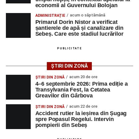
Adaugă-ne ca sursă preferată
economii al Guvernului Bolojan
acum o săptămână
ADMINISTRAȚIE
Urmărește-ne pe Google News
Primarul Dorin Nistor a verificat
șantierele de apă și canalizare din
Sebeș. Care este stadiul lucrărilor
Ultimele știri din Sebeș
Femeie de 66 de ani, transportată în stare gravă la
PUBLICITATE
spital după ce a fost lovită de o motocicletă pe
strada Dorobanți din Sebeș
ȘTIRI DIN ZONĂ
Accident pe strada Dorobanți din Sebeș: fermeie
acum 20 de ore
ȘTIRI DIN ZONĂ
de 66 de ani rănită grav, după ce a fost lovită de o
4–6 septembrie 2026: Prima ediție a
motocicletă
Transylvania Fest, la Cetatea
Greavilor din Gârbova
4–6 septembrie 2026: Prima ediție a Transylvania
Fest, la Cetatea Greavilor din Gârbova
acum 22 de ore
ȘTIRI DIN ZONĂ
Accident rutier la ieșirea din Șugag
spre Popasul Regelui. Intervin
pompierii din Sebeș