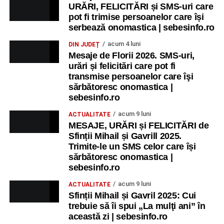
URĂRI, FELICITĂRI și SMS-uri care
pot fi trimise persoanelor care își
serbează onomastica | sebesinfo.ro
acum 4 luni
DIN JUDEȚ
Mesaje de Florii 2026. SMS-uri,
urări și felicitări care pot fi
transmise persoanelor care îşi
sărbătoresc onomastica |
sebesinfo.ro
acum 9 luni
ACTUALITATE
MESAJE, URĂRI și FELICITĂRI de
Sfinții Mihail și Gavrill 2025.
Trimite-le un SMS celor care își
sărbătoresc onomastica |
sebesinfo.ro
acum 9 luni
ACTUALITATE
Sfinții Mihail și Gavril 2025: Cui
trebuie să îi spui „La mulţi ani” în
această zi | sebesinfo.ro