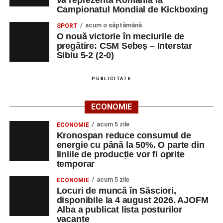
va reprezenta România la
Campionatul Mondial de Kickboxing
acum o săptămână
SPORT
O nouă victorie în meciurile de
pregătire: CSM Sebeș – Interstar
Sibiu 5-2 (2-0)
PUBLICITATE
ECONOMIE
acum 5 zile
ECONOMIE
Kronospan reduce consumul de
energie cu până la 50%. O parte din
liniile de producție vor fi oprite
temporar
acum 5 zile
ECONOMIE
Locuri de muncă în Săsciori,
disponibile la 4 august 2026. AJOFM
Alba a publicat lista posturilor
vacante