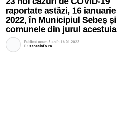
23 noi cazuri de COVID-19
raportate astăzi, 16 ianuarie
2022, în Municipiul Sebeș și
comunele din jurul acestuia
Publicat
acum 5 ani
în
16.01.2022
De
sebesinfo.ro