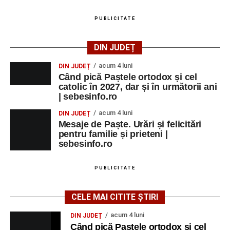
PUBLICITATE
DIN JUDEȚ
acum 4 luni
DIN JUDEȚ
Când pică Paștele ortodox și cel
catolic în 2027, dar și în următorii ani
| sebesinfo.ro
acum 4 luni
DIN JUDEȚ
Mesaje de Paște. Urări și felicitări
pentru familie și prieteni |
sebesinfo.ro
PUBLICITATE
CELE MAI CITITE ȘTIRI
acum 4 luni
DIN JUDEȚ
Când pică Paștele ortodox și cel