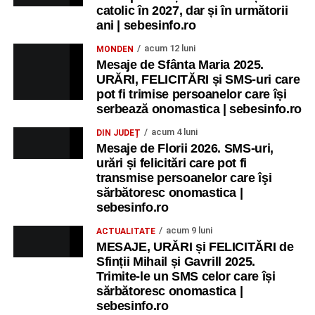
catolic în 2027, dar și în următorii
ani | sebesinfo.ro
acum 12 luni
MONDEN
Mesaje de Sfânta Maria 2025.
URĂRI, FELICITĂRI și SMS-uri care
pot fi trimise persoanelor care își
serbează onomastica | sebesinfo.ro
acum 4 luni
DIN JUDEȚ
Mesaje de Florii 2026. SMS-uri,
urări și felicitări care pot fi
transmise persoanelor care îşi
sărbătoresc onomastica |
sebesinfo.ro
acum 9 luni
ACTUALITATE
MESAJE, URĂRI și FELICITĂRI de
Sfinții Mihail și Gavrill 2025.
Trimite-le un SMS celor care își
sărbătoresc onomastica |
sebesinfo.ro