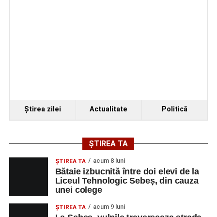
Ştirea zilei
Actualitate
Politică
ȘTIREA TA
acum 8 luni
ŞTIREA TA
Bătaie izbucnită între doi elevi de la
Liceul Tehnologic Sebeș, din cauza
unei colege
acum 9 luni
ŞTIREA TA