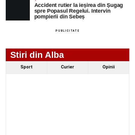
Accident rutier la ieșirea din Șugag
Femeie de 66 de ani, transportată în stare gravă la
spre Popasul Regelui. Intervin
spital după ce a fost lovită de o motocicletă pe
pompierii din Sebeș
strada Dorobanți din Sebeș
Accident pe strada Dorobanți din Sebeș: fermeie
PUBLICITATE
de 66 de ani rănită grav, după ce a fost lovită de o
motocicletă
Stiri din Alba
Sport
Curier
Opinii