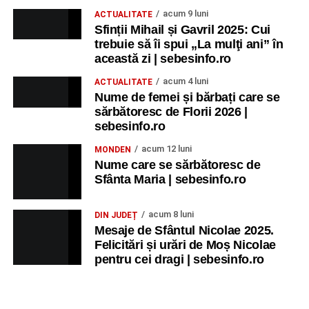
acum 9 luni
ACTUALITATE
Sfinții Mihail și Gavril 2025: Cui
trebuie să îi spui „La mulţi ani” în
această zi | sebesinfo.ro
acum 4 luni
ACTUALITATE
Nume de femei și bărbați care se
sărbătoresc de Florii 2026 |
sebesinfo.ro
acum 12 luni
MONDEN
Nume care se sărbătoresc de
Sfânta Maria | sebesinfo.ro
acum 8 luni
DIN JUDEȚ
Mesaje de Sfântul Nicolae 2025.
Felicitări și urări de Moș Nicolae
pentru cei dragi | sebesinfo.ro