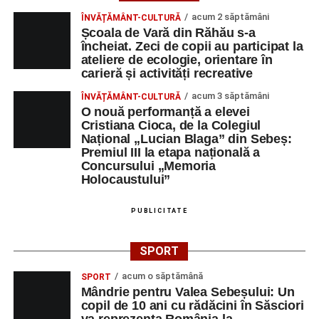
acum 2 săptămâni
ÎNVĂȚĂMÂNT-CULTURĂ
Școala de Vară din Răhău s-a
încheiat. Zeci de copii au participat la
ateliere de ecologie, orientare în
carieră și activități recreative
acum 3 săptămâni
ÎNVĂȚĂMÂNT-CULTURĂ
O nouă performanță a elevei
Cristiana Cioca, de la Colegiul
Național „Lucian Blaga” din Sebeș:
Premiul III la etapa națională a
Concursului „Memoria
Holocaustului”
PUBLICITATE
SPORT
acum o săptămână
SPORT
Mândrie pentru Valea Sebeșului: Un
copil de 10 ani cu rădăcini în Săsciori