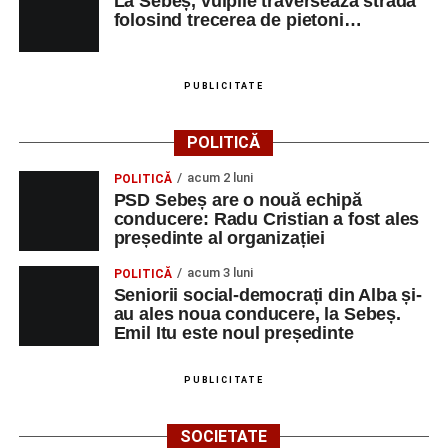
La Sebeș, vulpile traverseaza strada
folosind trecerea de pietoni…
PUBLICITATE
POLITICĂ
acum 2 luni
POLITICĂ
PSD Sebeș are o nouă echipă
conducere: Radu Cristian a fost ales
președinte al organizației
acum 3 luni
POLITICĂ
Seniorii social-democrați din Alba și-
au ales noua conducere, la Sebeș.
Emil Itu este noul președinte
PUBLICITATE
SOCIETATE