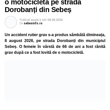
o motocicletă pe strada
reprezentanții ISU Alba.
Dorobanți din Sebeș
Publicat
acum o zi
în
08.08.2026
Adaugă-ne ca sursă preferată
De
sebesinfo.ro
Un accident rutier grav s-a produs sâmbătă dimineața,
Urmărește-ne pe Google News
8 august 2026, pe strada Dorobanți din municipiul
Sebeș. O femeie în vârstă de 66 de ani a fost rănită
Ultimele știri din Sebeș
grav după ce a fost lovită de o motocicletă.
O nouă viață salvată de pompierii din Sebeș. Un
cățel a fost scos în siguranță de sub o stivă de
bușteni
Femeie de 66 de ani, transportată în stare gravă la
spital după ce a fost lovită de o motocicletă pe
strada Dorobanți din Sebeș
Accident pe strada Dorobanți din Sebeș: fermeie
de 66 de ani rănită grav, după ce a fost lovită de o