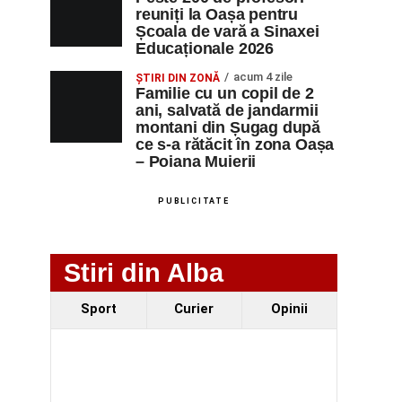
reuniți la Oașa pentru
Școala de vară a Sinaxei
Educaționale 2026
acum 4 zile
ȘTIRI DIN ZONĂ
Familie cu un copil de 2
ani, salvată de jandarmii
montani din Șugag după
ce s-a rătăcit în zona Oașa
– Poiana Muierii
PUBLICITATE
Stiri din Alba
Sport
Curier
Opinii