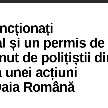
ncționați
l și un permis de
ut de polițiștii di
 unei acțiuni
 Daia Română