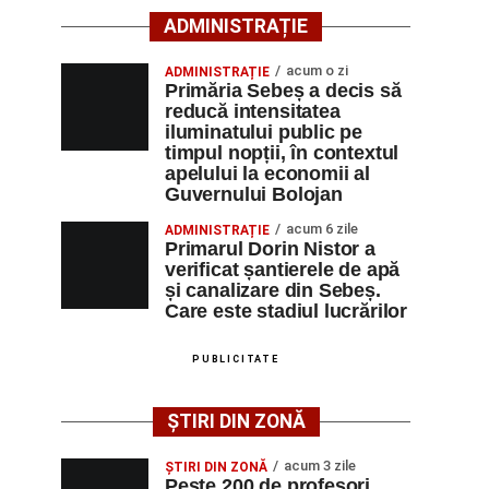
ADMINISTRAȚIE
acum o zi
ADMINISTRAȚIE
Primăria Sebeș a decis să
reducă intensitatea
iluminatului public pe
timpul nopții, în contextul
apelului la economii al
Guvernului Bolojan
acum 6 zile
ADMINISTRAȚIE
Primarul Dorin Nistor a
verificat șantierele de apă
și canalizare din Sebeș.
Care este stadiul lucrărilor
PUBLICITATE
ȘTIRI DIN ZONĂ
acum 3 zile
ȘTIRI DIN ZONĂ
Peste 200 de profesori