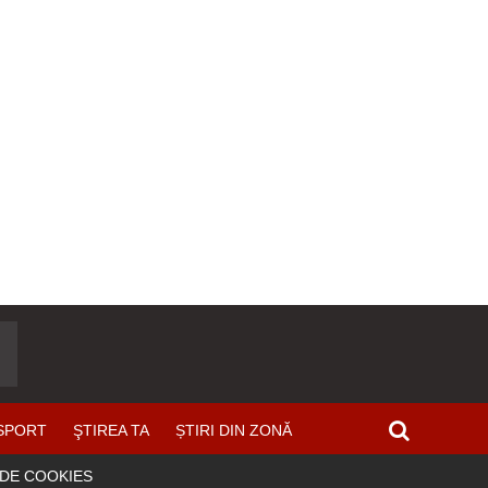
SPORT
ŞTIREA TA
ȘTIRI DIN ZONĂ
 DE COOKIES