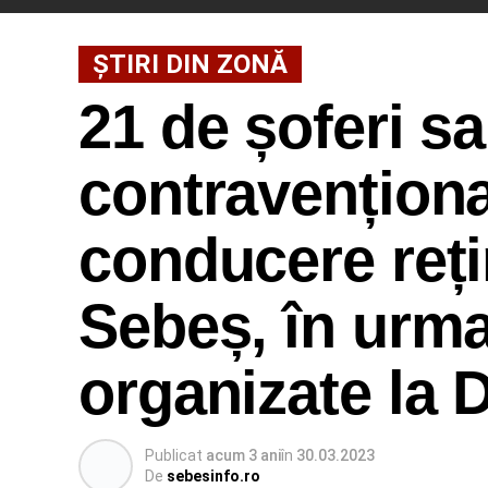
ȘTIRI DIN ZONĂ
21 de șoferi sa
contravenționa
conducere rețin
Sebeș, în urma
organizate la
Publicat
acum 3 ani
în
30.03.2023
De
sebesinfo.ro