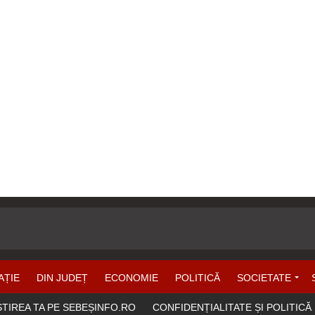
AȚIE
DIN JUDEȚ
ECONOMIE
POLITICĂ
SOCIETATE
ȘTIREA TA PE SEBEȘINFO.RO
CONFIDENȚIALITATE ȘI POLITICĂ