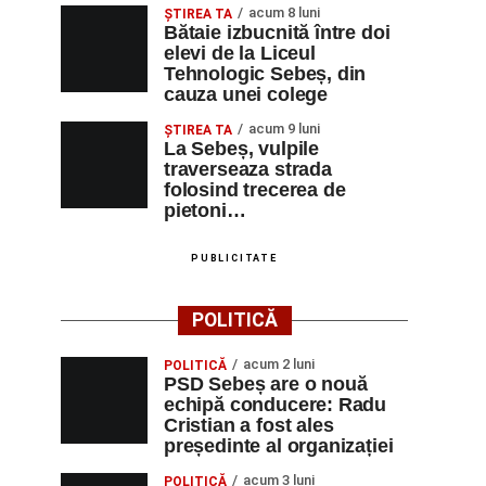
acum 8 luni
ŞTIREA TA
Bătaie izbucnită între doi
elevi de la Liceul
Tehnologic Sebeș, din
cauza unei colege
acum 9 luni
ŞTIREA TA
La Sebeș, vulpile
traverseaza strada
folosind trecerea de
pietoni…
PUBLICITATE
POLITICĂ
acum 2 luni
POLITICĂ
PSD Sebeș are o nouă
echipă conducere: Radu
Cristian a fost ales
președinte al organizației
acum 3 luni
POLITICĂ