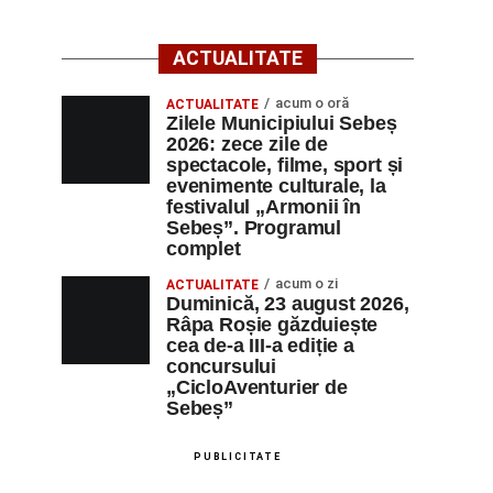
ACTUALITATE
acum o oră
ACTUALITATE
Zilele Municipiului Sebeș
2026: zece zile de
spectacole, filme, sport și
evenimente culturale, la
festivalul „Armonii în
Sebeș”. Programul
complet
acum o zi
ACTUALITATE
Duminică, 23 august 2026,
Râpa Roșie găzduiește
cea de-a III-a ediție a
concursului
„CicloAventurier de
Sebeș”
PUBLICITATE