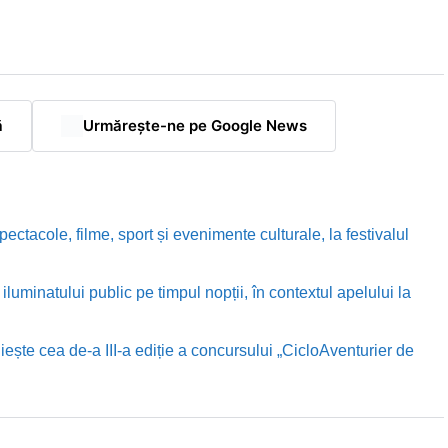
ă
Urmărește-ne pe Google News
ectacole, filme, sport și evenimente culturale, la festivalul
luminatului public pe timpul nopții, în contextul apelului la
te cea de-a III-a ediție a concursului „CicloAventurier de