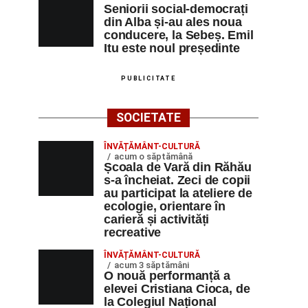
Seniorii social-democrați
din Alba și-au ales noua
conducere, la Sebeș. Emil
Itu este noul președinte
PUBLICITATE
SOCIETATE
ÎNVĂȚĂMÂNT-CULTURĂ
acum o săptămână
Școala de Vară din Răhău
s-a încheiat. Zeci de copii
au participat la ateliere de
ecologie, orientare în
carieră și activități
recreative
ÎNVĂȚĂMÂNT-CULTURĂ
acum 3 săptămâni
O nouă performanță a
elevei Cristiana Cioca, de
la Colegiul Național