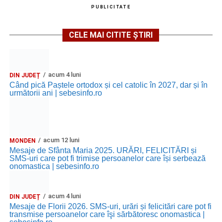
PUBLICITATE
CELE MAI CITITE ȘTIRI
acum 4 luni
DIN JUDEȚ
Când pică Paștele ortodox și cel catolic în 2027, dar și în
următorii ani | sebesinfo.ro
acum 12 luni
MONDEN
Mesaje de Sfânta Maria 2025. URĂRI, FELICITĂRI și
SMS-uri care pot fi trimise persoanelor care își serbează
onomastica | sebesinfo.ro
acum 4 luni
DIN JUDEȚ
Mesaje de Florii 2026. SMS-uri, urări și felicitări care pot fi
transmise persoanelor care îşi sărbătoresc onomastica |