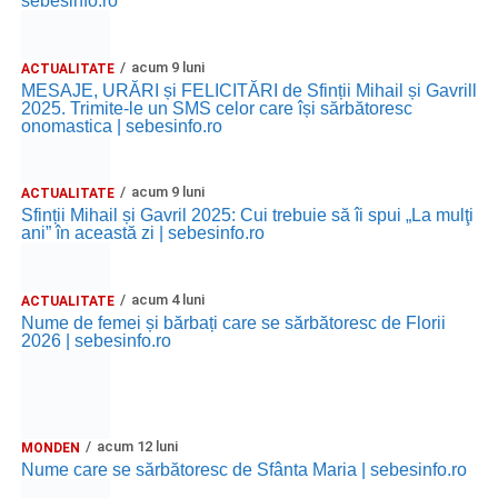
sebesinfo.ro
acum 9 luni
ACTUALITATE
MESAJE, URĂRI și FELICITĂRI de Sfinții Mihail și Gavrill
2025. Trimite-le un SMS celor care își sărbătoresc
onomastica | sebesinfo.ro
acum 9 luni
ACTUALITATE
Sfinții Mihail și Gavril 2025: Cui trebuie să îi spui „La mulţi
ani” în această zi | sebesinfo.ro
acum 4 luni
ACTUALITATE
Nume de femei și bărbați care se sărbătoresc de Florii
2026 | sebesinfo.ro
acum 12 luni
MONDEN
Nume care se sărbătoresc de Sfânta Maria | sebesinfo.ro