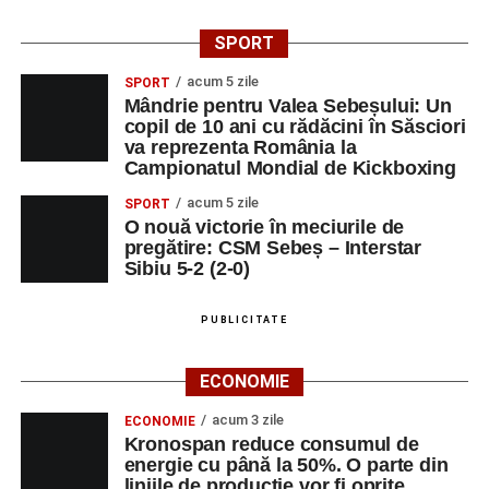
Despre comunitatea Sinaxa Educațională
SPORT
Asociația
„Sinaxa Educațională”
este o comunitate de
profesori, dedicată susținerii unei educații centrate pe
acum 5 zile
SPORT
Mândrie pentru Valea Sebeșului: Un
valorile creștin-ortodoxe și pe formarea caracterului
copil de 10 ani cu rădăcini în Săsciori
elevilor. Născută din experiența duhovnicească și
va reprezenta România la
formativă a Mănăstirii Oașa, Sinaxa își propune să
Campionatul Mondial de Kickboxing
sprijine profesorii în regăsirea motivației interioare,
acum 5 zile
SPORT
oferindu-le nu doar instrumente metodice actuale, ci și
O nouă victorie în meciurile de
contexte de sprijin reciproc, colaborare și reconectare la
pregătire: CSM Sebeș – Interstar
vocația pedagogică autentică.
Sibiu 5-2 (2-0)
PUBLICITATE
Adaugă-ne ca sursă preferată
ECONOMIE
Urmărește-ne pe Google News
acum 3 zile
ECONOMIE
Kronospan reduce consumul de
energie cu până la 50%. O parte din
Ultimele știri din Sebeș
liniile de producție vor fi oprite