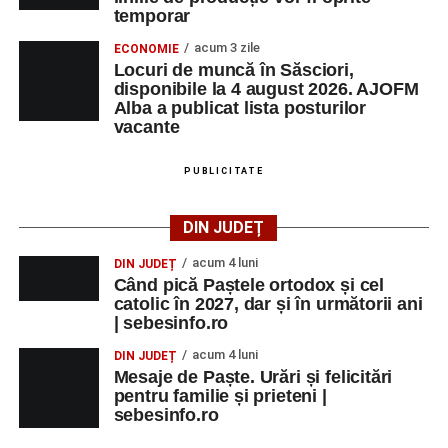
temporar
Primăria Sebeș a decis să reducă intensitatea
acum 3 zile
ECONOMIE
iluminatului public pe timpul nopții, în contextul
Locuri de muncă în Săsciori,
apelului la economii al Guvernului Bolojan
disponibile la 4 august 2026. AJOFM
Alba a publicat lista posturilor
Duminică, 23 august 2026, Râpa Roșie găzduiește
vacante
cea de-a III-a ediție a concursului „CicloAventurier
de Sebeș”
PUBLICITATE
Primul concert din cadrul String Symphonic Camp
2026 a adus emoție și aplauze la Sebeș
DIN JUDEȚ
acum 4 luni
DIN JUDEȚ
Când pică Paștele ortodox și cel
catolic în 2027, dar și în următorii ani
Facebook
Messenger
WhatsApp
Twitter/X
Email
| sebesinfo.ro
acum 4 luni
DIN JUDEȚ
Mesaje de Paște. Urări și felicitări
pentru familie și prieteni |
sebesinfo.ro