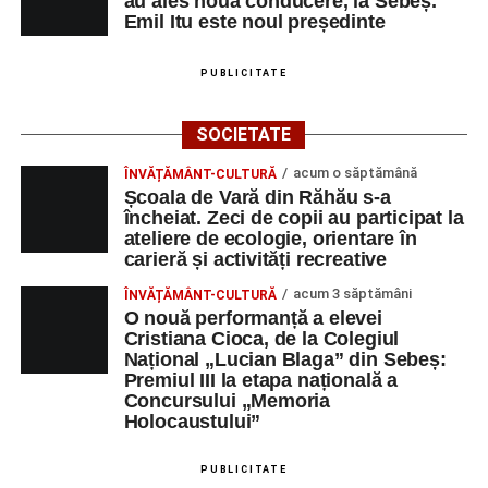
au ales noua conducere, la Sebeș.
Maria)
Emil Itu este noul președinte
„Voi merge acasă cu gândul că educația și nu numai are
PUBLICITATE
la bază doi piloni: OMUL SFINȚEȘTE LOCUL și VORBA
DULCE MULT ADUCE. De la elev până la părinte și mai
SOCIETATE
apoi în viața noastră, modul de adresare, tonul și gestica
sunt vitale.”
(Prof. Ciura Marinela)
acum o săptămână
ÎNVĂȚĂMÂNT-CULTURĂ
Școala de Vară din Răhău s-a
Privind spre ediția următoare
încheiat. Zeci de copii au participat la
ateliere de ecologie, orientare în
carieră și activități recreative
În încheierea evenimentului, organizatorii au anunțat tema
ediției din 2027, dedicată relației dintre caracter, valori și
acum 3 săptămâni
ÎNVĂȚĂMÂNT-CULTURĂ
educație. După trei ediții care au abordat comunicarea
O nouă performanță a elevei
Cristiana Cioca, de la Colegiul
didactică, dinamica diferențelor, participarea și luarea
Național „Lucian Blaga” din Sebeș:
deciziilor, comunitatea Sinaxa Educațională își propune
Premiul III la etapa națională a
să revină la întrebările fundamentale despre valorile care
Concursului „Memoria
stau la baza actului educațional și despre rolul
Holocaustului”
profesorului în formarea caracterului tinerilor.
PUBLICITATE