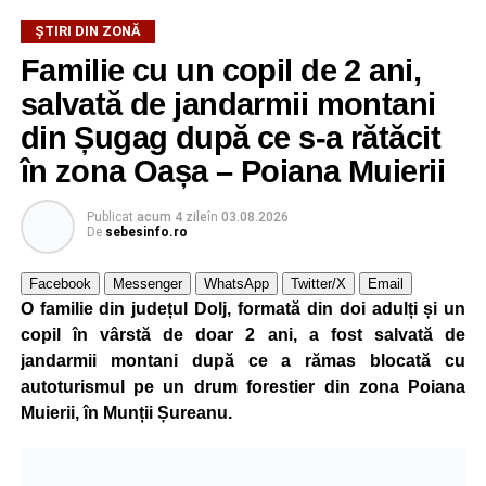
ȘTIRI DIN ZONĂ
La ediția din acest an au participat peste 200 de cadre
Familie cu un copil de 2 ani,
didactice din întreaga țară. Printre participanți s-au aflat
profesori debutanți, profesori cu experiență, inspectori
salvată de jandarmii montani
școlari, directori de școli, consilieri școlari, educatori și
din Șugag după ce s-a rătăcit
învățători, reprezentând aproape toate disciplinele din
în zona Oașa – Poiana Muierii
sistemul de învățământ.
Publicat
acum 4 zile
în
03.08.2026
Participare, consens și asumare în școală
De
sebesinfo.ro
Tema ediției din acest an a pornit de la convingerea că
Facebook
Messenger
WhatsApp
Twitter/X
Email
școala românească dispune de una dintre cele mai
O familie din județul Dolj, formată din doi adulți și un
importante resurse: experiența profesorilor. Provocarea nu
copil în vârstă de doar 2 ani, a fost salvată de
este lipsa ideilor, ci identificarea unor contexte în care
jandarmii montani după ce a rămas blocată cu
acestea să poată fi ascultate, validate și transformate în
autoturismul pe un drum forestier din zona Poiana
proiecte comune.
Muierii, în Munții Șureanu.
Pe parcursul celor patru zile, participanții au analizat
procesele de luare a deciziilor, construirea consensului,