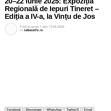
20–22 iunie 2025: Expoziția
Regională de Iepuri Tineret –
Ediția a IV-a, la Vințu de Jos
Publicat
acum 1 an
în
13.06.2025
De
sebesinfo.ro
Facebook
Messenger
WhatsApp
Twitter/X
Email