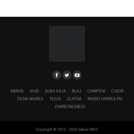
ABRUD
AIUD
ALBA IULIA
BLAJ
CAMPENI
CUGIR
OCNA MURES
TEIUS
ZLATNA
RADIO UNIREA FM
ZIAREONLINE24
Copyright © 2012 - 2026 Sebes INFO