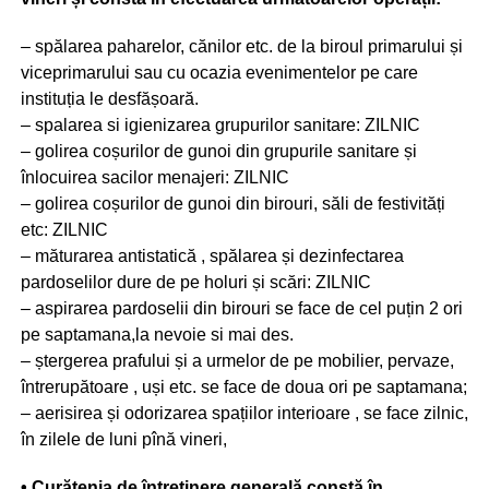
– spălarea paharelor, cănilor etc. de la biroul primarului și
viceprimarului sau cu ocazia evenimentelor pe care
instituția le desfășoară.
– spalarea si igienizarea grupurilor sanitare: ZILNIC
– golirea coșurilor de gunoi din grupurile sanitare și
înlocuirea sacilor menajeri: ZILNIC
– golirea coșurilor de gunoi din birouri, săli de festivități
etc: ZILNIC
– măturarea antistatică , spălarea și dezinfectarea
pardoselilor dure de pe holuri și scări: ZILNIC
– aspirarea pardoselii din birouri se face de cel puțin 2 ori
pe saptamana,la nevoie si mai des.
– ștergerea prafului și a urmelor de pe mobilier, pervaze,
întrerupătoare , uși etc. se face de doua ori pe saptamana;
– aerisirea și odorizarea spațiilor interioare , se face zilnic,
în zilele de luni pînă vineri,
• Curățenia de întreținere generală constă în