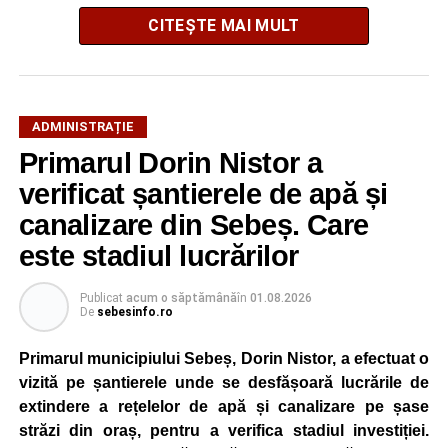
CITEȘTE MAI MULT
Potrivit autorităților locale, sistemul de iluminat public este
ADMINISTRAȚIE
gestionat printr-un program automatizat de telegestiune,
Primarul Dorin Nistor a
care reglează intensitatea luminii în funcție de orele
verificat șantierele de apă și
exacte de apus și răsărit ale soarelui. Chiar dacă nivelul
de iluminare va fi redus în anumite intervale, iluminatul
canalizare din Sebeș. Care
stradal va rămâne funcțional pe întreaga durată a nopții.
este stadiul lucrărilor
Reprezentanții Primăriei Sebeș precizează că măsura nu
Publicat
acum o săptămână
în
01.08.2026
va afecta siguranța traficului rutier și pietonal, iar
De
sebesinfo.ro
vizibilitatea pe străzile municipiului va fi menținută la un
nivel corespunzător.
Primarul municipiului Sebeș, Dorin Nistor, a efectuat o
vizită pe șantierele unde se desfășoară lucrările de
Administrația locală subliniază că decizia are caracter
extindere a rețelelor de apă și canalizare pe șase
temporar și este adoptată în contextul actualei situații
străzi din oraș, pentru a verifica stadiul investiției.
energetice din România, în condițiile în care autoritățile