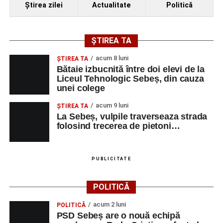
Ştirea zilei
Actualitate
Politică
ȘTIREA TA
acum 8 luni
ŞTIREA TA
Bătaie izbucnită între doi elevi de la
Liceul Tehnologic Sebeș, din cauza
unei colege
acum 9 luni
ŞTIREA TA
La Sebeș, vulpile traverseaza strada
folosind trecerea de pietoni…
PUBLICITATE
POLITICĂ
acum 2 luni
POLITICĂ
PSD Sebeș are o nouă echipă