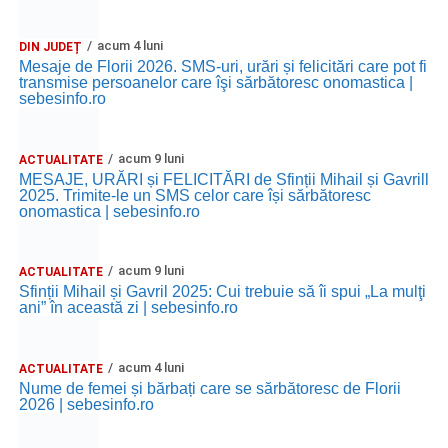
acum 4 luni
DIN JUDEȚ
Mesaje de Florii 2026. SMS-uri, urări și felicitări care pot fi
transmise persoanelor care îşi sărbătoresc onomastica |
sebesinfo.ro
acum 9 luni
ACTUALITATE
MESAJE, URĂRI și FELICITĂRI de Sfinții Mihail și Gavrill
2025. Trimite-le un SMS celor care își sărbătoresc
onomastica | sebesinfo.ro
acum 9 luni
ACTUALITATE
Sfinții Mihail și Gavril 2025: Cui trebuie să îi spui „La mulţi
ani” în această zi | sebesinfo.ro
acum 4 luni
ACTUALITATE
Nume de femei și bărbați care se sărbătoresc de Florii
2026 | sebesinfo.ro