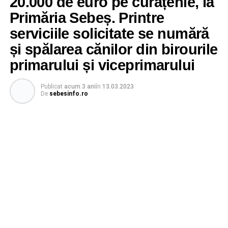
20.000 de euro pe curățenie, la
Primăria Sebeș. Printre
serviciile solicitate se numără
și spălarea cănilor din birourile
primarului și viceprimarului
Publicat
acum 3 ani
în
13.03.2023
De
sebesinfo.ro