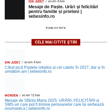
acum 4 luni
DIN JUDEȚ
Mesaje de Paște. Urări și felicitări
pentru familie și prieteni |
sebesinfo.ro
PUBLICITATE
CELE MAI CITITE ȘTIRI
acum 4 luni
DIN JUDEȚ
Când pică Paștele ortodox și cel catolic în 2027, dar și în
următorii ani | sebesinfo.ro
acum 12 luni
MONDEN
Mesaje de Sfânta Maria 2025. URĂRI, FELICITĂRI și
SMS-uri care pot fi trimise persoanelor care își serbează
onomastica | sebesinfo.ro