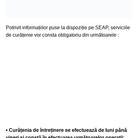
Potrivit informațiilor puse la dispoziție pe SEAP, serviciile
de curățenie vor consta obligatoriu din următoarele :
• Curățenia de întreținere se efectuează de luni până
vineri și constă în efectuarea următoarelor operații: