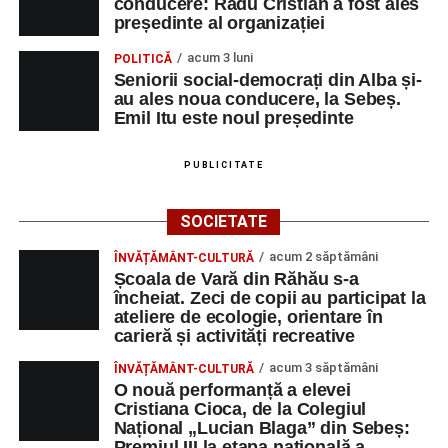
conducere: Radu Cristian a fost ales
președinte al organizației
acum 3 luni
POLITICĂ
Seniorii social-democrați din Alba și-
au ales noua conducere, la Sebeș.
Emil Itu este noul președinte
PUBLICITATE
SOCIETATE
acum 2 săptămâni
ÎNVĂȚĂMÂNT-CULTURĂ
Școala de Vară din Răhău s-a
încheiat. Zeci de copii au participat la
ateliere de ecologie, orientare în
carieră și activități recreative
acum 3 săptămâni
ÎNVĂȚĂMÂNT-CULTURĂ
O nouă performanță a elevei
Cristiana Cioca, de la Colegiul
Național „Lucian Blaga” din Sebeș:
Premiul III la etapa națională a