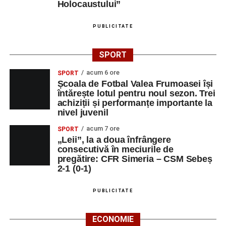
Holocaustului”
PUBLICITATE
SPORT
acum 6 ore
SPORT
Școala de Fotbal Valea Frumoasei își
întărește lotul pentru noul sezon. Trei
achiziții și performanțe importante la
nivel juvenil
acum 7 ore
SPORT
„Leii”, la a doua înfrângere
consecutivă în meciurile de
pregătire: CFR Simeria – CSM Sebeș
2-1 (0-1)
PUBLICITATE
ECONOMIE