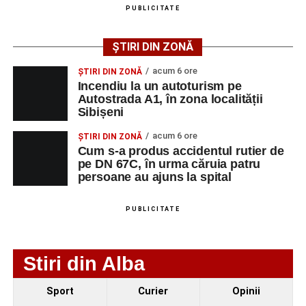
PUBLICITATE
Urmărește-ne pe Google News
ȘTIRI DIN ZONĂ
Ultimele știri din Sebeș
acum 6 ore
ȘTIRI DIN ZONĂ
Incendiu la un autoturism pe
Incendiu la un autoturism pe Autostrada A1, în zona
Autostrada A1, în zona localității
Sibișeni
localității Sibișeni
acum 6 ore
Școala de Fotbal Valea Frumoasei își întărește
ȘTIRI DIN ZONĂ
Cum s-a produs accidentul rutier de
lotul pentru noul sezon. Trei achiziții și performanțe
pe DN 67C, în urma căruia patru
importante la nivel juvenil
persoane au ajuns la spital
Cum s-a produs accidentul rutier de pe DN 67C, în
urma căruia patru persoane au ajuns la spital
PUBLICITATE
Stiri din Alba
Sport
Curier
Opinii