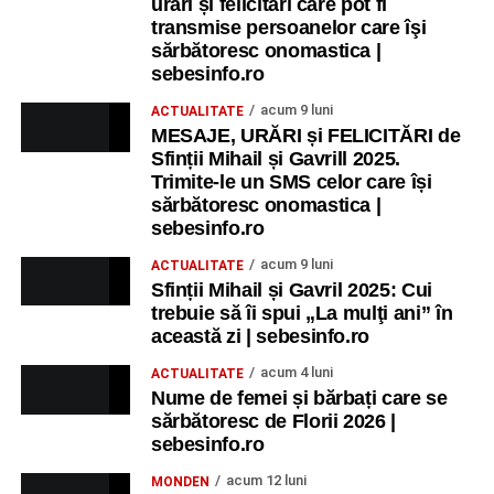
urări și felicitări care pot fi
transmise persoanelor care îşi
sărbătoresc onomastica |
sebesinfo.ro
acum 9 luni
ACTUALITATE
MESAJE, URĂRI și FELICITĂRI de
Sfinții Mihail și Gavrill 2025.
Trimite-le un SMS celor care își
sărbătoresc onomastica |
sebesinfo.ro
acum 9 luni
ACTUALITATE
Sfinții Mihail și Gavril 2025: Cui
trebuie să îi spui „La mulţi ani” în
această zi | sebesinfo.ro
acum 4 luni
ACTUALITATE
Nume de femei și bărbați care se
sărbătoresc de Florii 2026 |
sebesinfo.ro
acum 12 luni
MONDEN