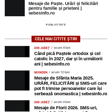
Mesaje de Paște. Urări și felicitări
pentru familie și prieteni |
sebesinfo.ro
PUBLICITATE
CELE MAI CITITE ȘTIRI
acum 4 luni
DIN JUDEȚ
Când pică Paștele ortodox și cel
catolic în 2027, dar și în următorii
ani | sebesinfo.ro
acum 12 luni
MONDEN
Mesaje de Sfânta Maria 2025.
URĂRI, FELICITĂRI și SMS-uri care
pot fi trimise persoanelor care își
serbează onomastica | sebesinfo.ro
acum 4 luni
DIN JUDEȚ
Mesaje de Florii 2026. SMS-uri,