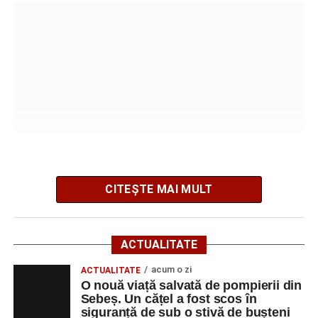
Incendiu la un autoturism pe Autostrada A1, în zona
localității Sibișeni
Școala de Fotbal Valea Frumoasei își întărește
lotul pentru noul sezon. Trei achiziții și performanțe
importante la nivel juvenil
Cum s-a produs accidentul rutier de pe DN 67C, în
urma căruia patru persoane au ajuns la spital
CITEȘTE MAI MULT
Potrivit informațiilor transmise de polițiști, în jurul orei
09:39, Poliția Municipiului Sebeș a fost sesizată, prin
ACTUALITATE
SNUAU 112, cu privire la producerea unui eveniment
rutier soldat cu victime.
acum o zi
ACTUALITATE
O nouă viață salvată de pompierii din
Sebeș. Un cățel a fost scos în
La fața locului s-au deplasat polițiștii rutieri, care au
siguranță de sub o stivă de bușteni
stabilit că un bărbat de 53 de ani, din Sebeș, conducea o