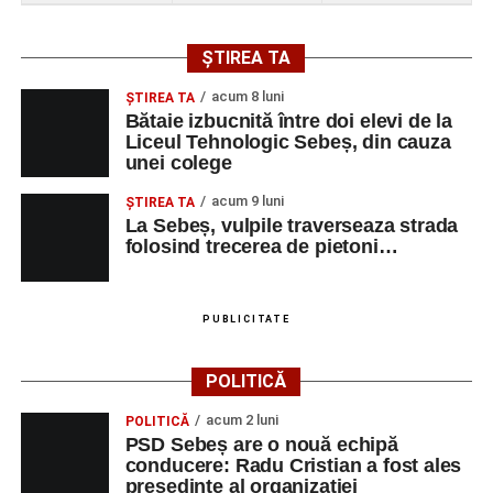
ȘTIREA TA
acum 8 luni
ŞTIREA TA
Bătaie izbucnită între doi elevi de la
Liceul Tehnologic Sebeș, din cauza
unei colege
acum 9 luni
ŞTIREA TA
La Sebeș, vulpile traverseaza strada
folosind trecerea de pietoni…
PUBLICITATE
POLITICĂ
acum 2 luni
POLITICĂ
PSD Sebeș are o nouă echipă
conducere: Radu Cristian a fost ales
președinte al organizației