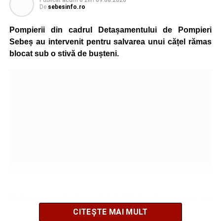
Publicat
acum o zi
în
09.08.2026
De
sebesinfo.ro
Pompierii din cadrul Detașamentului de Pompieri
Sebeș au intervenit pentru salvarea unui cățel rămas
blocat sub o stivă de bușteni.
Salvatorii s-au deplasat de îndată la locul intervenției, iar
după o operațiune de scurtă durată au reușit să extragă
CITEȘTE MAI MULT