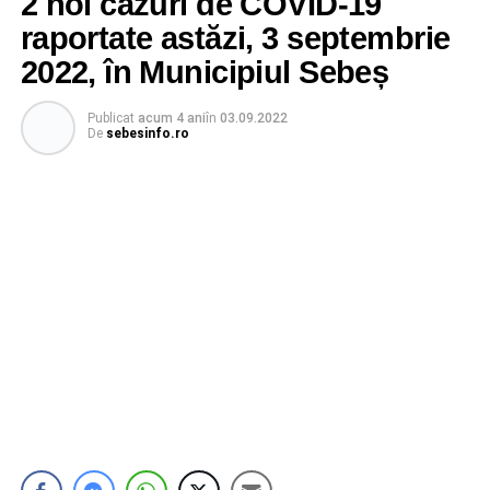
2 noi cazuri de COVID-19
raportate astăzi, 3 septembrie
2022, în Municipiul Sebeș
Publicat
acum 4 ani
în
03.09.2022
De
sebesinfo.ro