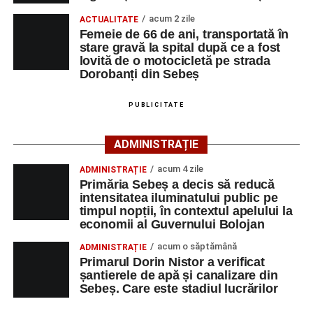
motocicletă pe direcția Daia Română – Sebeș. Acesta ar
acum 2 zile
ACTUALITATE
fi surprins și accidentat o femeie de 66 de ani, din Sebeș,
Femeie de 66 de ani, transportată în
stare gravă la spital după ce a fost
care traversa strada printr-un loc nepermis.
lovită de o motocicletă pe strada
Dorobanți din Sebeș
În urma impactului, femeia a suferit leziuni corporale
grave și a fost transportată la spital pentru acordarea de
PUBLICITATE
îngrijiri medicale de specialitate.
ADMINISTRAȚIE
Motociclistul a fost testat cu aparatul etilotest, rezultatul
fiind negativ.
acum 4 zile
ADMINISTRAȚIE
Primăria Sebeș a decis să reducă
Polițiștii continuă cercetările pentru stabilirea tuturor
intensitatea iluminatului public pe
împrejurărilor în care s-a produs accidentul, în cadrul unui
timpul nopții, în contextul apelului la
economii al Guvernului Bolojan
dosar penal întocmit pentru săvârșirea infracțiunii de
vătămare corporală din culpă.
acum o săptămână
ADMINISTRAȚIE
Primarul Dorin Nistor a verificat
șantierele de apă și canalizare din
Sebeș. Care este stadiul lucrărilor
Adaugă-ne ca sursă preferată