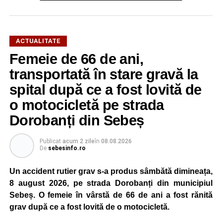
animalul în siguranță. Cățelul a fost scos teafăr și
nevătămat, spre bucuria celor care au asistat la
intervenție.
ACTUALITATE
Pentru pompierii din Sebeș, fiecare misiune este
Femeie de 66 de ani,
importantă, indiferent dacă este vorba despre salvarea
transportată în stare gravă la
unei persoane sau a unui animal.
spital după ce a fost lovită de
„Pentru noi, fiecare viață contează!”
, au transmis
o motocicletă pe strada
reprezentanții ISU Alba.
Dorobanți din Sebeș
Publicat
acum 2 zile
în
08.08.2026
Adaugă-ne ca sursă preferată
De
sebesinfo.ro
Un accident rutier grav s-a produs sâmbătă dimineața,
Urmărește-ne pe Google News
8 august 2026, pe strada Dorobanți din municipiul
Sebeș. O femeie în vârstă de 66 de ani a fost rănită
Ultimele știri din Sebeș
grav după ce a fost lovită de o motocicletă.