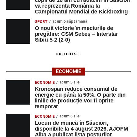
copil de 10 ani cu rădăcini în Săsciori
va reprezenta România la
Campionatul Mondial de Kickboxing
acum o săptămână
SPORT
O nouă victorie în meciurile de
pregătire: CSM Sebeș – Interstar
Sibiu 5-2 (2-0)
PUBLICITATE
ECONOMIE
acum 5 zile
ECONOMIE
Kronospan reduce consumul de
energie cu până la 50%. O parte din
liniile de producție vor fi oprite
temporar
acum 5 zile
ECONOMIE
Locuri de muncă în Săsciori,
disponibile la 4 august 2026. AJOFM
Alba a publicat lista posturilor