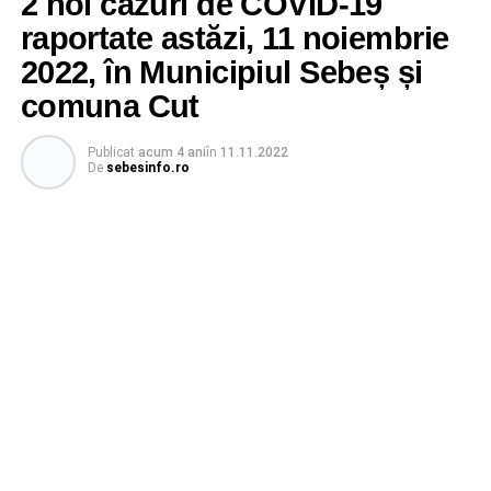
2 noi cazuri de COVID-19
raportate astăzi, 11 noiembrie
2022, în Municipiul Sebeș și
comuna Cut
Publicat
acum 4 ani
în
11.11.2022
De
sebesinfo.ro