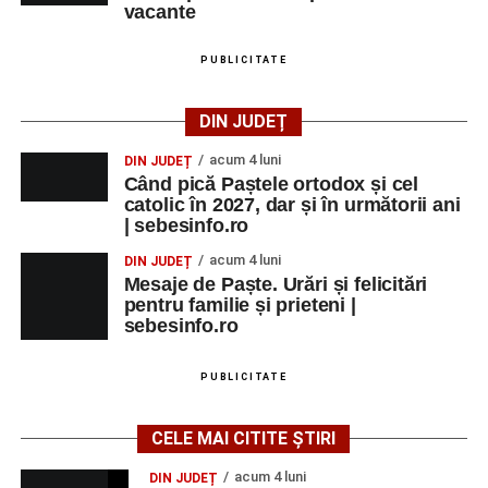
vacante
PUBLICITATE
DIN JUDEȚ
acum 4 luni
DIN JUDEȚ
Când pică Paștele ortodox și cel
catolic în 2027, dar și în următorii ani
| sebesinfo.ro
acum 4 luni
DIN JUDEȚ
Mesaje de Paște. Urări și felicitări
pentru familie și prieteni |
sebesinfo.ro
PUBLICITATE
CELE MAI CITITE ȘTIRI
acum 4 luni
DIN JUDEȚ