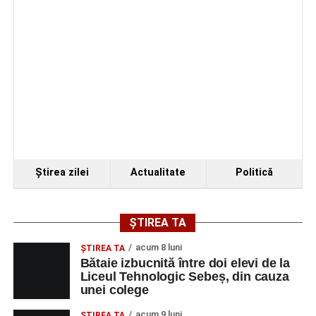
Ştirea zilei
Actualitate
Politică
ȘTIREA TA
acum 8 luni
ŞTIREA TA
Bătaie izbucnită între doi elevi de la
Liceul Tehnologic Sebeș, din cauza
unei colege
acum 9 luni
ŞTIREA TA