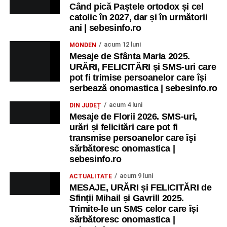
Când pică Paștele ortodox și cel
catolic în 2027, dar și în următorii
ani | sebesinfo.ro
acum 12 luni
MONDEN
Mesaje de Sfânta Maria 2025.
URĂRI, FELICITĂRI și SMS-uri care
pot fi trimise persoanelor care își
serbează onomastica | sebesinfo.ro
acum 4 luni
DIN JUDEȚ
Mesaje de Florii 2026. SMS-uri,
urări și felicitări care pot fi
transmise persoanelor care îşi
sărbătoresc onomastica |
sebesinfo.ro
acum 9 luni
ACTUALITATE
MESAJE, URĂRI și FELICITĂRI de
Sfinții Mihail și Gavrill 2025.
Trimite-le un SMS celor care își
sărbătoresc onomastica |