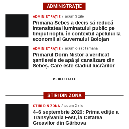
66 ani, va fi transportată la UPU Alba Iulia”
, a mai
ADMINISTRAȚIE
transmis ISU Alba.
acum 3 zile
ADMINISTRAȚIE
Primăria Sebeș a decis să reducă
intensitatea iluminatului public pe
timpul nopții, în contextul apelului la
Adaugă-ne ca sursă preferată
economii al Guvernului Bolojan
acum o săptămână
ADMINISTRAȚIE
Urmărește-ne pe Google News
Primarul Dorin Nistor a verificat
șantierele de apă și canalizare din
Sebeș. Care este stadiul lucrărilor
Ultimele știri din Sebeș
Femeie de 66 de ani, transportată în stare gravă la
PUBLICITATE
spital după ce a fost lovită de o motocicletă pe
strada Dorobanți din Sebeș
ȘTIRI DIN ZONĂ
Accident pe strada Dorobanți din Sebeș: fermeie
acum 2 zile
ȘTIRI DIN ZONĂ
de 66 de ani rănită grav, după ce a fost lovită de o
4–6 septembrie 2026: Prima ediție a
motocicletă
Transylvania Fest, la Cetatea
Greavilor din Gârbova
4–6 septembrie 2026: Prima ediție a Transylvania