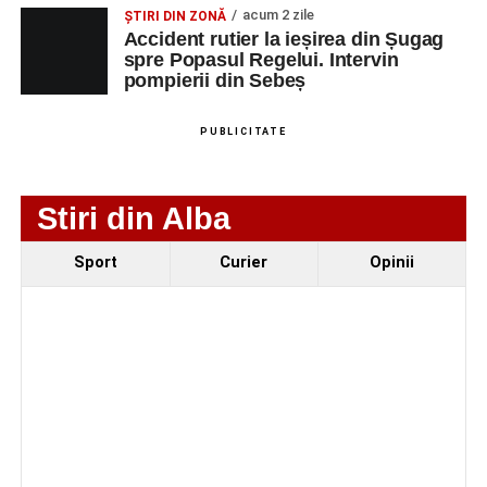
Fest, la Cetatea Greavilor din Gârbova
acum 2 zile
ȘTIRI DIN ZONĂ
Accident rutier la ieșirea din Șugag
spre Popasul Regelui. Intervin
pompierii din Sebeș
PUBLICITATE
Stiri din Alba
Sport
Curier
Opinii