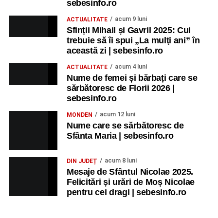
sebesinfo.ro
acum 9 luni
ACTUALITATE
Sfinții Mihail și Gavril 2025: Cui
trebuie să îi spui „La mulţi ani” în
această zi | sebesinfo.ro
acum 4 luni
ACTUALITATE
Nume de femei și bărbați care se
sărbătoresc de Florii 2026 |
sebesinfo.ro
acum 12 luni
MONDEN
Nume care se sărbătoresc de
Sfânta Maria | sebesinfo.ro
acum 8 luni
DIN JUDEȚ
Mesaje de Sfântul Nicolae 2025.
Felicitări și urări de Moș Nicolae
pentru cei dragi | sebesinfo.ro