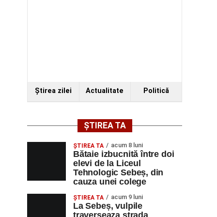
Ştirea zilei
Actualitate
Politică
ȘTIREA TA
acum 8 luni
ŞTIREA TA
Bătaie izbucnită între doi
elevi de la Liceul
Tehnologic Sebeș, din
cauza unei colege
acum 9 luni
ŞTIREA TA
La Sebeș, vulpile
traverseaza strada