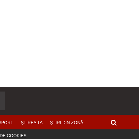
SPORT
ŞTIREA TA
ȘTIRI DIN ZONĂ
 DE COOKIES