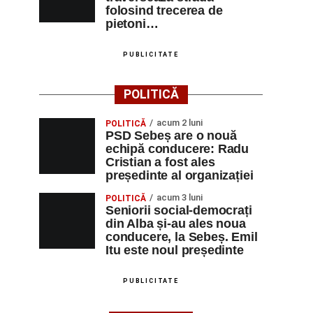
folosind trecerea de
pietoni…
PUBLICITATE
POLITICĂ
acum 2 luni
POLITICĂ
PSD Sebeș are o nouă
echipă conducere: Radu
Cristian a fost ales
președinte al organizației
acum 3 luni
POLITICĂ
Seniorii social-democrați
din Alba și-au ales noua
conducere, la Sebeș. Emil
Itu este noul președinte
PUBLICITATE