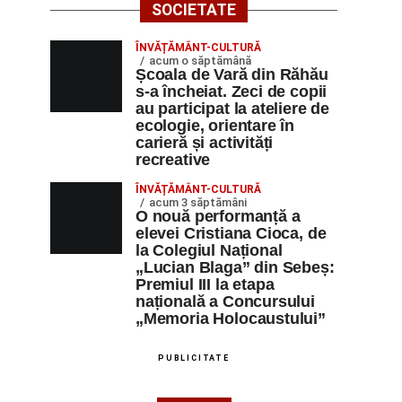
SOCIETATE
ÎNVĂȚĂMÂNT-CULTURĂ
acum o săptămână
Școala de Vară din Răhău
s-a încheiat. Zeci de copii
au participat la ateliere de
ecologie, orientare în
carieră și activități
recreative
ÎNVĂȚĂMÂNT-CULTURĂ
acum 3 săptămâni
O nouă performanță a
elevei Cristiana Cioca, de
la Colegiul Național
„Lucian Blaga” din Sebeș:
Premiul III la etapa
națională a Concursului
„Memoria Holocaustului”
PUBLICITATE