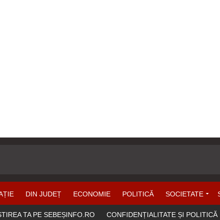
AȚIE
DIN JUDEȚ
ECONOMIE
POLITICĂ
SOCIETATE
ȘTIREA TA PE SEBEȘINFO.RO
CONFIDENȚIALITATE ȘI POLITICĂ