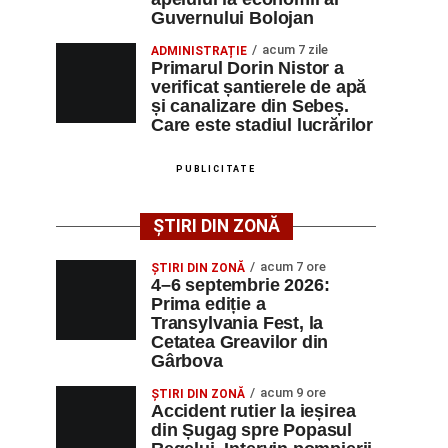
Guvernului Bolojan
acum 7 zile
ADMINISTRAȚIE
Primarul Dorin Nistor a
verificat șantierele de apă
și canalizare din Sebeș.
Care este stadiul lucrărilor
PUBLICITATE
ȘTIRI DIN ZONĂ
acum 7 ore
ȘTIRI DIN ZONĂ
4–6 septembrie 2026:
Prima ediție a
Transylvania Fest, la
Cetatea Greavilor din
Gârbova
acum 9 ore
ȘTIRI DIN ZONĂ
Accident rutier la ieșirea
din Șugag spre Popasul