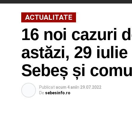
ACTUALITATE
16 noi cazuri 
astăzi, 29 iuli
Sebeș și comun
Publicat
acum 4 ani
în
29.07.2022
De
sebesinfo.ro