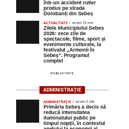
într-un accident rutier
produs pe strada
Dorobanți din Sebeș
acum 15 ore
ACTUALITATE
Zilele Municipiului Sebeș
2026: zece zile de
spectacole, filme, sport și
evenimente culturale, la
festivalul „Armonii în
Sebeș”. Programul
complet
PUBLICITATE
ADMINISTRAȚIE
acum 2 zile
ADMINISTRAȚIE
Primăria Sebeș a decis să
reducă intensitatea
iluminatului public pe
timpul nopții, în contextul
apelului la economii al