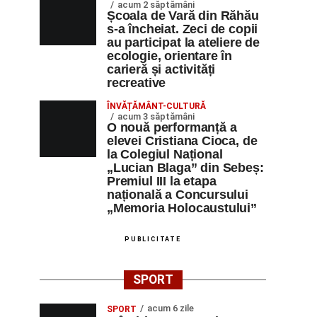
acum 2 săptămâni
Școala de Vară din Răhău
s-a încheiat. Zeci de copii
au participat la ateliere de
ecologie, orientare în
carieră și activități
recreative
ÎNVĂȚĂMÂNT-CULTURĂ
acum 3 săptămâni
O nouă performanță a
elevei Cristiana Cioca, de
la Colegiul Național
„Lucian Blaga” din Sebeș:
Premiul III la etapa
națională a Concursului
„Memoria Holocaustului”
PUBLICITATE
SPORT
acum 6 zile
SPORT