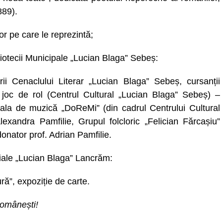
889).
or pe care le reprezintă;
iotecii Municipale „Lucian Blaga” Sebeș:
i Cenaclului Literar „Lucian Blaga” Sebeș, cursanții
 joc de rol (Centrul Cultural „Lucian Blaga” Sebeș) –
la de muzică „DoReMi” (din cadrul Centrului Cultural
exandra Pamfilie, Grupul folcloric „Felician Fărcașiu”
onator prof. Adrian Pamfilie.
ale „Lucian Blaga” Lancrăm:
ră”, expoziție de carte.
 românești!