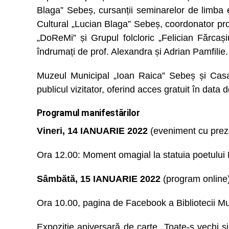
Blaga” Sebeș, cursanții seminarelor de limba en
Cultural „Lucian Blaga” Sebeș, coordonator pr
„DoReMi” și Grupul folcloric „Felician Fărcaș
îndrumați de prof. Alexandra și Adrian Pamfilie.
Muzeul Municipal „Ioan Raica” Sebeș și Cas
publicul vizitator, oferind acces gratuit în data 
Programul manifestărilor
Vineri, 14 IANUARIE 2022
(eveniment cu preze
Ora 12.00: Moment omagial la statuia poetului
Sâmbătă, 15 IANUARIE 2022
(program online
Ora 10.00, pagina de Facebook a Bibliotecii M
Expoziție aniversară de carte „Toate-s vechi ș