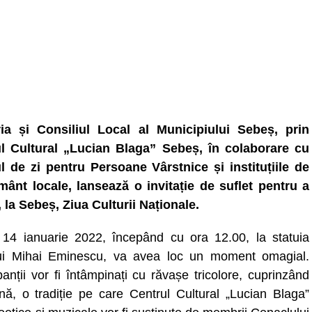
ia și Consiliul Local al Municipiului Sebeș, prin
l Cultural „Lucian Blaga” Sebeș, în colaborare cu
l de zi pentru Persoane Vârstnice și instituțiile de
mânt locale, lansează o invitație de suflet pentru a
 la Sebeș, Ziua Culturii Naționale.
, 14 ianuarie 2022, începând cu ora 12.00, la statuia
ui Mihai Eminescu, va avea loc un moment omagial.
panții vor fi întâmpinați cu răvașe tricolore, cuprinzând
nă, o tradiție pe care Centrul Cultural „Lucian Blaga”