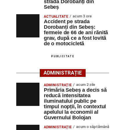
strada Dorobanți din
Sebeș
acum 3 ore
ACTUALITATE
Accident pe strada
Dorobanți din Sebeș:
fermeie de 66 de ani rănită
grav, după ce a fost lovită
de o motocicletă
PUBLICITATE
ADMINISTRAȚIE
acum 2 zile
ADMINISTRAȚIE
Primăria Sebeș a decis să
reducă intensitatea
iluminatului public pe
timpul nopții, în contextul
apelului la economii al
Guvernului Bolojan
acum o săptămână
ADMINISTRAȚIE