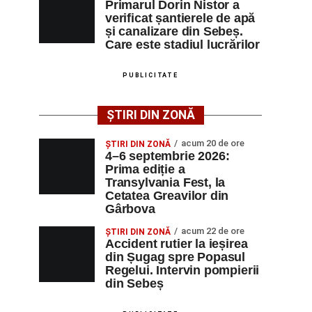
Primarul Dorin Nistor a
verificat șantierele de apă
și canalizare din Sebeș.
Care este stadiul lucrărilor
PUBLICITATE
ȘTIRI DIN ZONĂ
acum 20 de ore
ȘTIRI DIN ZONĂ
4–6 septembrie 2026:
Prima ediție a
Transylvania Fest, la
Cetatea Greavilor din
Gârbova
acum 22 de ore
ȘTIRI DIN ZONĂ
Accident rutier la ieșirea
din Șugag spre Popasul
Regelui. Intervin pompierii
din Sebeș