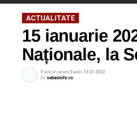
ACTUALITATE
15 ianuarie 202
Naționale, la 
Publicat
acum 5 ani
în
13.01.2022
De
sebesinfo.ro