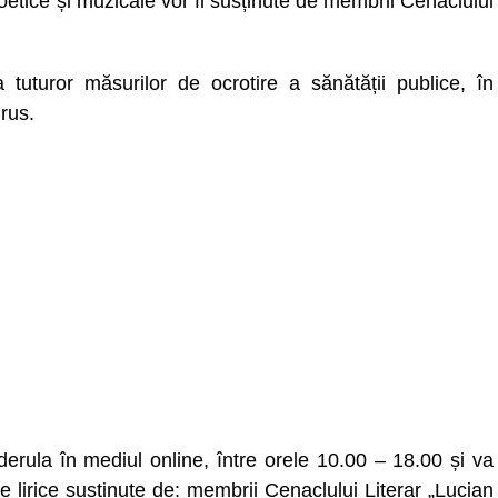
tice și muzicale vor fi susținute de membrii Cenaclului
uturor măsurilor de ocrotire a sănătății publice, în
rus.
rula în mediul online, între orele 10.00 – 18.00 și va
 lirice susținute de: membrii Cenaclului Literar „Lucian