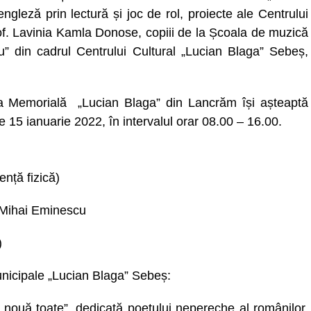
gleză prin lectură și joc de rol, proiecte ale Centrului
of. Lavinia Kamla Donose, copiii de la Școala de muzică
iu” din cadrul Centrului Cultural „Lucian Blaga” Sebeș,
a Memorială „Lucian Blaga” din Lancrăm își așteaptă
de 15 ianuarie 2022, în intervalul orar 08.00 – 16.00.
nță fizică)
 Mihai Eminescu
)
unicipale „Lucian Blaga” Sebeș:
i nouă toate”, dedicată poetului nepereche al românilor,