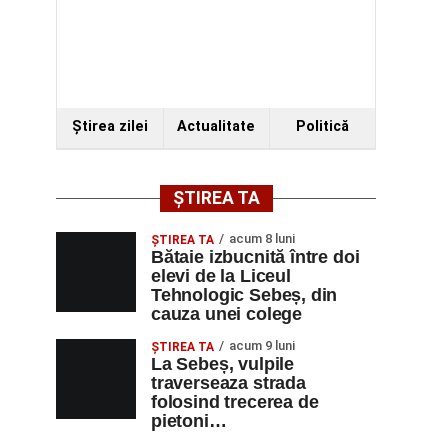
Ştirea zilei
Actualitate
Politică
ȘTIREA TA
acum 8 luni
ŞTIREA TA
Bătaie izbucnită între doi
elevi de la Liceul
Tehnologic Sebeș, din
cauza unei colege
acum 9 luni
ŞTIREA TA
La Sebeș, vulpile
traverseaza strada
folosind trecerea de
pietoni…