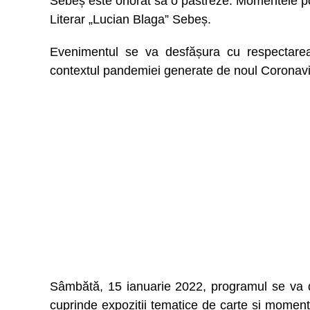
Sebeș este onorat să o păstreze. Momentele poe
Literar „Lucian Blaga” Sebeș.
Evenimentul se va desfășura cu respectarea t
contextul pandemiei generate de noul Coronavi
Sâmbătă, 15 ianuarie 2022, programul se va de
cuprinde expoziții tematice de carte și momente