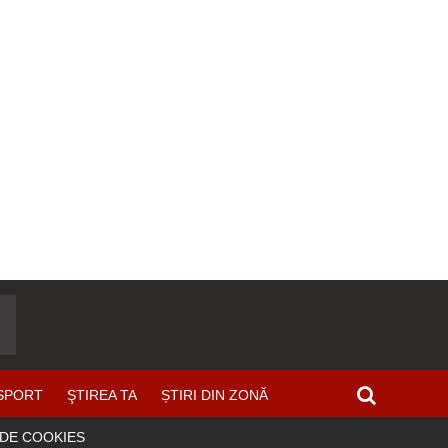
SPORT
ŞTIREA TA
ȘTIRI DIN ZONĂ
 DE COOKIES