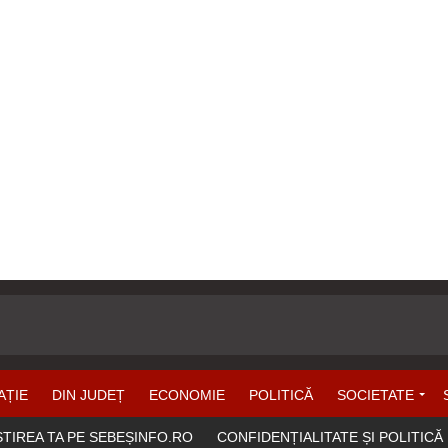
AȚIE
DIN JUDEȚ
ECONOMIE
POLITICĂ
SOCIETATE
ȘTIREA TA PE SEBEȘINFO.RO
CONFIDENȚIALITATE ȘI POLITICĂ