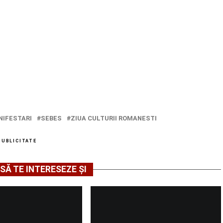
IFESTARI
SEBES
ZIUA CULTURII ROMANESTI
PUBLICITATE
SĂ TE INTERESEZE ȘI