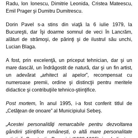
Radu, Ion Ionescu, Dimitrie Leonida, Cristea Mateescu,
Emil Prager şi Dumitru Dumitrescu.
Dorin Pavel s-a stins din viaţă la 6 iulie 1979, la
Bucureşti, dar îşi doarme somnul de veci în Lancrăm,
alături de strămoşi, de părinţi şi de ilustrul său unchi,
Lucian Blaga.
A fost, prin excelenţă, un priceput tehnician, dar şi un
mare dascăl, un îndrăgostit de natură, dar şi un fin artist,
un adevărat „arhitect al apelor”, recompensat cu
numeroase premii, ordine şi distincţii pentru meritele
didactice şi contribuţiile tehnico-ştiinţifice.
Post mortem
, în anul 1995, i-a fost conferit titlul de
„Cetăţean de onoare” al Municipiului Sebeş.
„Acestei personalităţi remarcabile pentru dezvoltarea
gândirii ştiinţifice românești, o altă mare personalitate