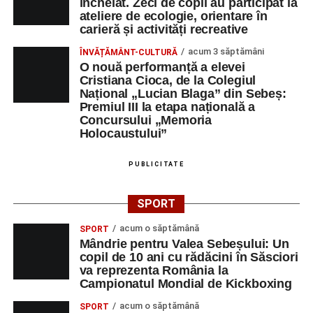
încheiat. Zeci de copii au participat la
ateliere de ecologie, orientare în
carieră și activități recreative
acum 3 săptămâni
ÎNVĂȚĂMÂNT-CULTURĂ
O nouă performanță a elevei
Cristiana Cioca, de la Colegiul
Național „Lucian Blaga” din Sebeș:
Premiul III la etapa națională a
Concursului „Memoria
Holocaustului”
PUBLICITATE
SPORT
acum o săptămână
SPORT
Mândrie pentru Valea Sebeșului: Un
copil de 10 ani cu rădăcini în Săsciori
va reprezenta România la
Campionatul Mondial de Kickboxing
acum o săptămână
SPORT