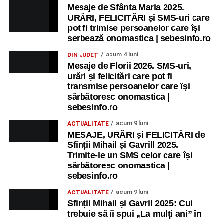
Mesaje de Sfânta Maria 2025.
URĂRI, FELICITĂRI și SMS-uri care
pot fi trimise persoanelor care își
serbează onomastica | sebesinfo.ro
acum 4 luni
DIN JUDEȚ
Mesaje de Florii 2026. SMS-uri,
urări și felicitări care pot fi
transmise persoanelor care îşi
sărbătoresc onomastica |
sebesinfo.ro
acum 9 luni
ACTUALITATE
MESAJE, URĂRI și FELICITĂRI de
Sfinții Mihail și Gavrill 2025.
Trimite-le un SMS celor care își
sărbătoresc onomastica |
sebesinfo.ro
acum 9 luni
ACTUALITATE
Sfinții Mihail și Gavril 2025: Cui
trebuie să îi spui „La mulţi ani” în