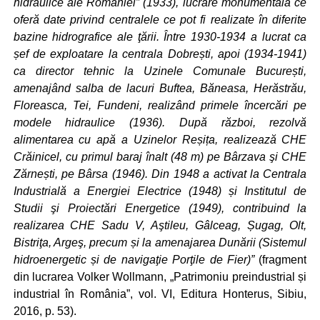
hidraulice ale României” (1933), lucrare monumentală ce
oferă date privind centralele ce pot fi realizate în diferite
bazine hidrografice ale ţării. Între 1930-1934 a lucrat ca
șef de exploatare la centrala Dobrești, apoi (1934-1941)
ca director tehnic la Uzinele Comunale București,
amenajând salba de lacuri Buftea, Băneasa, Herăstrău,
Floreasca, Tei, Fundeni, realizând primele încercări pe
modele hidraulice (1936). După război, rezolvă
alimentarea cu apă a Uzinelor Reșița, realizează CHE
Crăinicel, cu primul baraj înalt (48 m) pe Bârzava şi CHE
Zărnești, pe Bârsa (1946). Din 1948 a activat la Centrala
Industrială a Energiei Electrice (1948) și Institutul de
Studii şi Proiectări Energetice (1949), contribuind la
realizarea CHE Sadu V, Aştileu, Gâlceag, Șugag, Olt,
Bistriţa, Argeş, precum și la amenajarea Dunării (Sistemul
hidroenergetic și de navigaţie Porţile de Fier)”
(fragment
din lucrarea Volker Wollmann, „Patrimoniu preindustrial și
industrial în România”, vol. VI, Editura Honterus, Sibiu,
2016, p. 53).