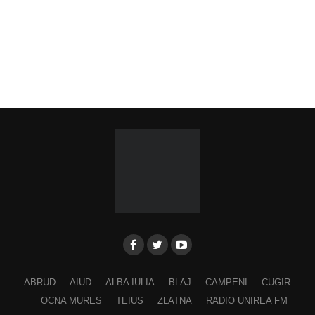
ABRUD
AIUD
ALBA IULIA
BLAJ
CAMPENI
CUGIR
OCNA MURES
TEIUS
ZLATNA
RADIO UNIREA FM