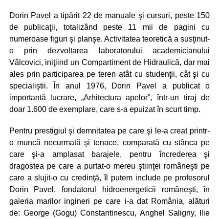
Dorin Pavel a tipărit 22 de manuale şi cursuri, peste 150
de publicaţii, totalizând peste 11 mii de pagini cu
numeroase figuri şi planşe. Activitatea teoretică a susţinut-
o prin dezvoltarea laboratorului academicianului
Vâlcovici, iniţiind un Compartiment de Hidraulică, dar mai
ales prin participarea pe teren atât cu studenţii, cât şi cu
specialiştii. În anul 1976, Dorin Pavel a publicat o
importantă lucrare, „Arhitectura apelor”, într-un tiraj de
doar 1.600 de exemplare, care s-a epuizat în scurt timp.
Pentru prestigiul şi demnitatea pe care şi le-a creat printr-
o muncă necurmată şi tenace, comparată cu stânca pe
care şi-a amplasat barajele, pentru încrederea şi
dragostea pe care a purtat-o mereu ştiinţei româneşti pe
care a slujit-o cu credinţă, îl putem include pe profesorul
Dorin Pavel, fondatorul hidroenergeticii româneşti, în
galeria marilor ingineri pe care i-a dat România, alături
de: George (Gogu) Constantinescu, Anghel Saligny, Ilie