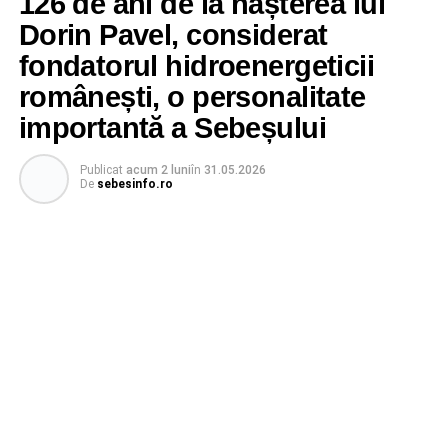
126 de ani de la nașterea lui
Dorin Pavel, considerat
fondatorul hidroenergeticii
românești, o personalitate
importantă a Sebeșului
Publicat
acum 2 luni
în
31.05.2026
De
sebesinfo.ro