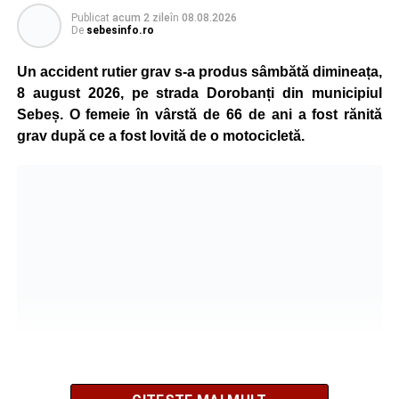
Publicat
acum 2 zile
în
08.08.2026
Adaugă-ne ca sursă preferată
De
sebesinfo.ro
Un accident rutier grav s-a produs sâmbătă dimineața,
Urmărește-ne pe Google News
8 august 2026, pe strada Dorobanți din municipiul
Sebeș. O femeie în vârstă de 66 de ani a fost rănită
Ultimele știri din Sebeș
grav după ce a fost lovită de o motocicletă.
Accident rutier pe DN 67C, la Martinie: două
autoturisme implicate, patru persoane
transportate la spital
Investiție majoră în energie verde la Sebeș:
centrală solară de 67,4 MWp și baterii de 181 MWh
O nouă viață salvată de pompierii din Sebeș. Un
cățel a fost scos în siguranță de sub o stivă de
bușteni