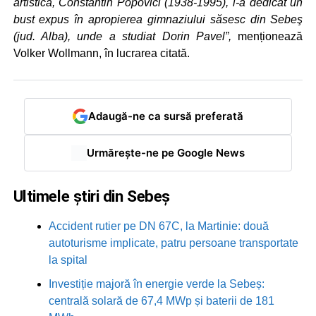
artistică, Constantin Popovici (1938-1995), i-a dedicat un
bust expus în apropierea gimnaziului săsesc din Sebeş
(jud. Alba), unde a studiat Dorin Pavel”,
menționează
Volker Wollmann, în lucrarea citată.
Adaugă-ne ca sursă preferată
Urmărește-ne pe Google News
Ultimele știri din Sebeș
Accident rutier pe DN 67C, la Martinie: două
autoturisme implicate, patru persoane transportate
la spital
Investiție majoră în energie verde la Sebeș:
centrală solară de 67,4 MWp și baterii de 181