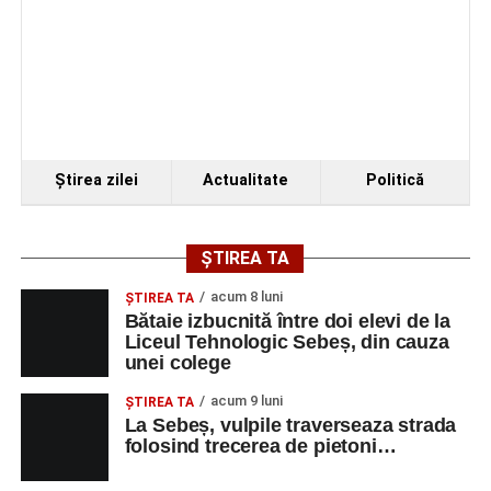
Ştirea zilei
Actualitate
Politică
ȘTIREA TA
acum 8 luni
ŞTIREA TA
Bătaie izbucnită între doi elevi de la
Liceul Tehnologic Sebeș, din cauza
unei colege
acum 9 luni
ŞTIREA TA
La Sebeș, vulpile traverseaza strada
folosind trecerea de pietoni…