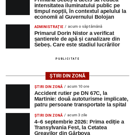
Polițiștii continuă cercetările pentru stabilirea tuturor
intensitatea iluminatului public pe
împrejurărilor în care s-a produs accidentul, în cadrul unui
timpul nopții, în contextul apelului la
economii al Guvernului Bolojan
dosar penal întocmit pentru săvârșirea infracțiunii de
vătămare corporală din culpă.
acum o săptămână
ADMINISTRAȚIE
Primarul Dorin Nistor a verificat
șantierele de apă și canalizare din
Sebeș. Care este stadiul lucrărilor
Adaugă-ne ca sursă preferată
PUBLICITATE
Urmărește-ne pe Google News
ȘTIRI DIN ZONĂ
Ultimele știri din Sebeș
acum 10 ore
ȘTIRI DIN ZONĂ
Accident rutier pe DN 67C, la
Accident rutier pe DN 67C, la Martinie: două
Martinie: două autoturisme implicate,
patru persoane transportate la spital
autoturisme implicate, patru persoane
transportate la spital
acum 3 zile
ȘTIRI DIN ZONĂ
4–6 septembrie 2026: Prima ediție a
Investiție majoră în energie verde la Sebeș:
Transylvania Fest, la Cetatea
centrală solară de 67,4 MWp și baterii de 181 MWh
Greavilor din Gârbova