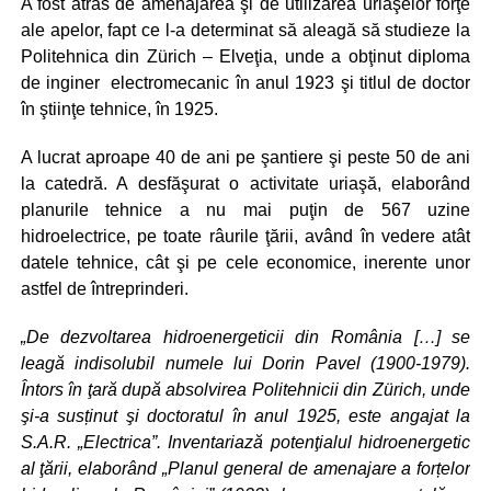
A fost atras de amenajarea şi de utilizarea uriaşelor forţe
ale apelor, fapt ce l-a determinat să aleagă să studieze la
Politehnica din Zürich – Elveţia, unde a obţinut diploma
de inginer electromecanic în anul 1923 şi titlul de doctor
în ştiinţe tehnice, în 1925.
A lucrat aproape 40 de ani pe şantiere şi peste 50 de ani
la catedră. A desfăşurat o activitate uriaşă, elaborând
planurile tehnice a nu mai puţin de 567 uzine
hidroelectrice, pe toate râurile ţării, având în vedere atât
datele tehnice, cât şi pe cele economice, inerente unor
astfel de întreprinderi.
„De dezvoltarea hidroenergeticii din România […] se
leagă indisolubil numele lui Dorin Pavel (1900-1979).
Întors în ţară după absolvirea Politehnicii din Zürich, unde
şi-a susținut şi doctoratul în anul 1925, este angajat la
S.A.R. „Electrica”. Inventariază potenţialul hidroenergetic
al ţării, elaborând „Planul general de amenajare a forțelor