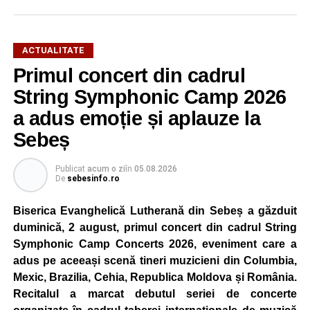
ACTUALITATE
Primul concert din cadrul
După două ediții organizate în Parcul Arini, competiția se
mută într-un nou decor, oferind participanților ocazia de a
String Symphonic Camp 2026
concura într-un cadru natural deosebit. Evenimentul este
a adus emoție și aplauze la
destinat copiilor și adolescenților cu vârste cuprinse între
Sebeș
5 și 18 ani, iar participarea este gratuită.
Publicat
acum o zi
în
05.08.2026
Organizatorii au pregătit trasee adaptate fiecărei categorii
De
sebesinfo.ro
de vârstă, astfel încât competiția să fie accesibilă atât
celor aflați la început de drum, cât și celor cu experiență în
Biserica Evanghelică Lutherană din Sebeș a găzduit
mountain bike. La finalul întrecerii, cei mai bine clasați
duminică, 2 august, primul concert din cadrul String
concurenți vor fi recompensați cu premii în bani și premii
Symphonic Camp Concerts 2026, eveniment care a
oferite de partenerii evenimentului.
adus pe aceeași scenă tineri muzicieni din Columbia,
Mexic, Brazilia, Cehia, Republica Moldova și România.
Înaintea zilei de concurs, participanții își vor putea ridica
Recitalul a marcat debutul seriei de concerte
numerele de concurs, confirma înscrierile online sau se