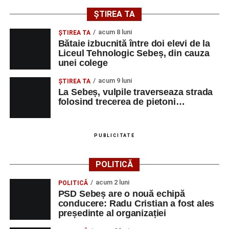
și de a lua parte la un veritabil schimb cultural prin
ȘTIREA TA
muzică.
acum 8 luni
ŞTIREA TA
Bătaie izbucnită între doi elevi de la
Liceul Tehnologic Sebeș, din cauza
unei colege
Adaugă-ne ca sursă preferată
acum 9 luni
ŞTIREA TA
La Sebeș, vulpile traverseaza strada
Urmărește-ne pe Google News
folosind trecerea de pietoni…
Ultimele știri din Sebeș
PUBLICITATE
Primăria Sebeș a decis să reducă intensitatea
iluminatului public pe timpul nopții, în contextul
POLITICĂ
apelului la economii al Guvernului Bolojan
acum 2 luni
POLITICĂ
Duminică, 23 august 2026, Râpa Roșie găzduiește
PSD Sebeș are o nouă echipă
cea de-a III-a ediție a concursului „CicloAventurier
conducere: Radu Cristian a fost ales
de Sebeș”
președinte al organizației