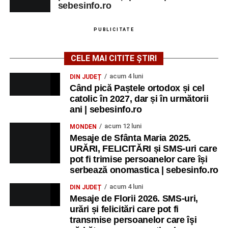
sebesinfo.ro
PUBLICITATE
CELE MAI CITITE ȘTIRI
acum 4 luni
DIN JUDEȚ
Când pică Paștele ortodox și cel
catolic în 2027, dar și în următorii
ani | sebesinfo.ro
acum 12 luni
MONDEN
Mesaje de Sfânta Maria 2025.
URĂRI, FELICITĂRI și SMS-uri care
pot fi trimise persoanelor care își
serbează onomastica | sebesinfo.ro
acum 4 luni
DIN JUDEȚ
Mesaje de Florii 2026. SMS-uri,
urări și felicitări care pot fi
transmise persoanelor care îşi