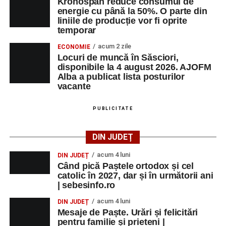
Kronospan reduce consumul de
energie cu până la 50%. O parte din
liniile de producție vor fi oprite
temporar
acum 2 zile
ECONOMIE
Locuri de muncă în Săsciori,
disponibile la 4 august 2026. AJOFM
Alba a publicat lista posturilor
vacante
PUBLICITATE
DIN JUDEȚ
acum 4 luni
DIN JUDEȚ
Când pică Paștele ortodox și cel
catolic în 2027, dar și în următorii ani
| sebesinfo.ro
acum 4 luni
DIN JUDEȚ
Mesaje de Paște. Urări și felicitări
pentru familie și prieteni |