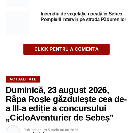
Incendiu de vegetație uscată în Sebeș.
Pompierii intervin pe strada Pădurenilor
CLICK PENTRU A COMENTA
ACTUALITATE
Duminică, 23 august 2026,
Râpa Roșie găzduiește cea de-
a III-a ediție a concursului
„CicloAventurier de Sebeș”
Publicat
acum 5 ore
în
06.08.2026