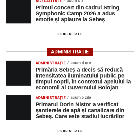
acum o zi
ACTUALITATE
participă, timp de o săptămână, la cursuri de
Primul concert din cadrul String
Adaugă-ne ca sursă preferată
perfecționare, repetiții și activități artistice desfășurate sub
Symphonic Camp 2026 a adus
îndrumarea unor profesori și mentori.
emoție și aplauze la Sebeș
Urmărește-ne pe Google News
PUBLICITATE
Ultimele știri din Sebeș
ADMINISTRAȚIE
Primăria Sebeș a decis să reducă intensitatea
acum 4 ore
ADMINISTRAȚIE
iluminatului public pe timpul nopții, în contextul
Primăria Sebeș a decis să reducă
apelului la economii al Guvernului Bolojan
intensitatea iluminatului public pe
timpul nopții, în contextul apelului la
Duminică, 23 august 2026, Râpa Roșie găzduiește
economii al Guvernului Bolojan
cea de-a III-a ediție a concursului „CicloAventurier
de Sebeș”
acum 5 zile
ADMINISTRAȚIE
Primarul Dorin Nistor a verificat
Primul concert din cadrul String Symphonic Camp
șantierele de apă și canalizare din
2026 a adus emoție și aplauze la Sebeș
Sebeș. Care este stadiul lucrărilor
După mai multe zile de pregătire intensivă, participanții
au venit la Sebeș și au susținut un recital apreciat de
PUBLICITATE
public. Fiecare interpretare a evidențiat nivelul artistic al