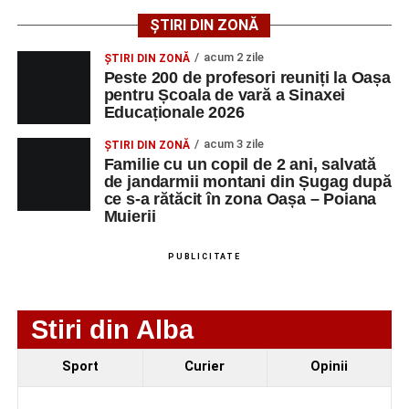
tinerilor muzicieni și munca depusă în cadrul taberei, iar
ȘTIRI DIN ZONĂ
spectatorii au răsplătit prestațiile cu aplauze îndelungate.
acum 2 zile
ȘTIRI DIN ZONĂ
Peste 200 de profesori reuniți la Oașa
pentru Școala de vară a Sinaxei
Educaționale 2026
acum 3 zile
ȘTIRI DIN ZONĂ
Familie cu un copil de 2 ani, salvată
de jandarmii montani din Șugag după
ce s-a rătăcit în zona Oașa – Poiana
Muierii
PUBLICITATE
Stiri din Alba
Evenimentul face parte din programul
String Symphonic
Sport
Curier
Opinii
Camp 2026
, proiect susținut de
Rotary Club Alba Iulia
,
care urmărește să ofere tinerilor muzicieni oportunitatea