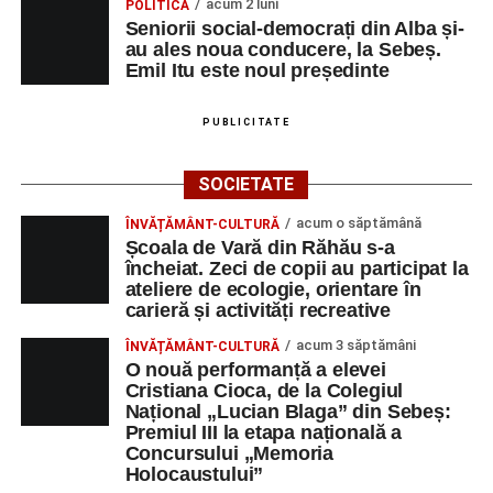
Primul concert din cadrul String Symphonic Camp
acum 2 luni
POLITICĂ
2026 a adus emoție și aplauze la Sebeș
Seniorii social-democrați din Alba și-
au ales noua conducere, la Sebeș.
Emil Itu este noul președinte
PUBLICITATE
SOCIETATE
acum o săptămână
ÎNVĂȚĂMÂNT-CULTURĂ
Școala de Vară din Răhău s-a
încheiat. Zeci de copii au participat la
ateliere de ecologie, orientare în
carieră și activități recreative
acum 3 săptămâni
ÎNVĂȚĂMÂNT-CULTURĂ
O nouă performanță a elevei
Cristiana Cioca, de la Colegiul
Național „Lucian Blaga” din Sebeș:
Premiul III la etapa națională a
Concursului „Memoria
Holocaustului”