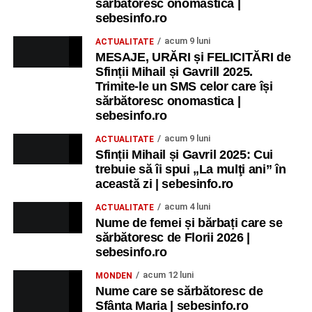
sărbătoresc onomastica |
sebesinfo.ro
acum 9 luni
ACTUALITATE
MESAJE, URĂRI și FELICITĂRI de
Sfinții Mihail și Gavrill 2025.
Trimite-le un SMS celor care își
sărbătoresc onomastica |
sebesinfo.ro
acum 9 luni
ACTUALITATE
Sfinții Mihail și Gavril 2025: Cui
trebuie să îi spui „La mulţi ani” în
această zi | sebesinfo.ro
acum 4 luni
ACTUALITATE
Nume de femei și bărbați care se
sărbătoresc de Florii 2026 |
sebesinfo.ro
acum 12 luni
MONDEN
Nume care se sărbătoresc de
Sfânta Maria | sebesinfo.ro