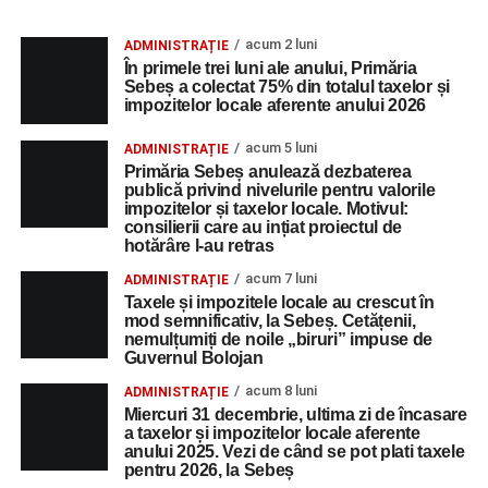
acum 2 luni
ADMINISTRAȚIE
În primele trei luni ale anului, Primăria
Sebeș a colectat 75% din totalul taxelor și
impozitelor locale aferente anului 2026
acum 5 luni
ADMINISTRAȚIE
Primăria Sebeș anulează dezbaterea
publică privind nivelurile pentru valorile
impozitelor și taxelor locale. Motivul:
consilierii care au ințiat proiectul de
hotărâre l-au retras
acum 7 luni
ADMINISTRAȚIE
Taxele și impozitele locale au crescut în
mod semnificativ, la Sebeș. Cetățenii,
nemulțumiți de noile „biruri” impuse de
Guvernul Bolojan
acum 8 luni
ADMINISTRAȚIE
Miercuri 31 decembrie, ultima zi de încasare
a taxelor și impozitelor locale aferente
anului 2025. Vezi de când se pot plati taxele
pentru 2026, la Sebeș