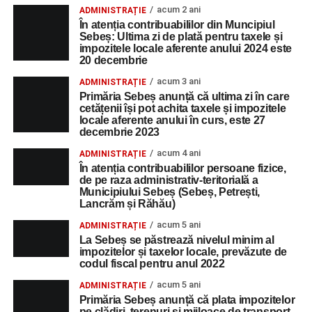
acum 2 ani
ADMINISTRAȚIE
În atenția contribuabililor din Muncipiul
Sebeș: Ultima zi de plată pentru taxele și
impozitele locale aferente anului 2024 este
20 decembrie
acum 3 ani
ADMINISTRAȚIE
Primăria Sebeș anunță că ultima zi în care
cetățenii își pot achita taxele și impozitele
locale aferente anului în curs, este 27
decembrie 2023
acum 4 ani
ADMINISTRAȚIE
În atenția contribuabililor persoane fizice,
de pe raza administrativ-teritorială a
Municipiului Sebeș (Sebeș, Petrești,
Lancrăm și Răhău)
acum 5 ani
ADMINISTRAȚIE
La Sebeș se păstrează nivelul minim al
impozitelor și taxelor locale, prevăzute de
codul fiscal pentru anul 2022
acum 5 ani
ADMINISTRAȚIE
Primăria Sebeș anunță că plata impozitelor
pe clădiri, terenuri și mijloace de transport