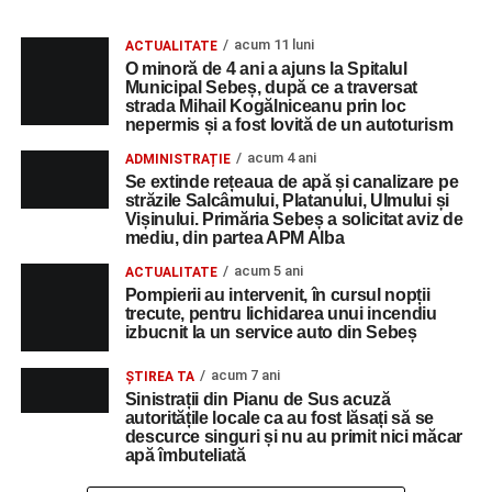
acum 11 luni
ACTUALITATE
O minoră de 4 ani a ajuns la Spitalul
Municipal Sebeș, după ce a traversat
strada Mihail Kogălniceanu prin loc
nepermis și a fost lovită de un autoturism
acum 4 ani
ADMINISTRAȚIE
Se extinde rețeaua de apă și canalizare pe
străzile Salcâmului, Platanului, Ulmului și
Vișinului. Primăria Sebeș a solicitat aviz de
mediu, din partea APM Alba
acum 5 ani
ACTUALITATE
Pompierii au intervenit, în cursul nopții
trecute, pentru lichidarea unui incendiu
izbucnit la un service auto din Sebeș
acum 7 ani
ŞTIREA TA
Sinistrații din Pianu de Sus acuză
autoritățile locale ca au fost lăsați să se
descurce singuri și nu au primit nici măcar
apă îmbuteliată