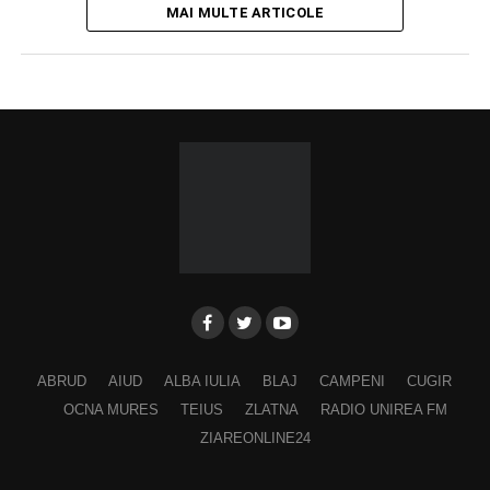
MAI MULTE ARTICOLE
ABRUD
AIUD
ALBA IULIA
BLAJ
CAMPENI
CUGIR
OCNA MURES
TEIUS
ZLATNA
RADIO UNIREA FM
ZIAREONLINE24