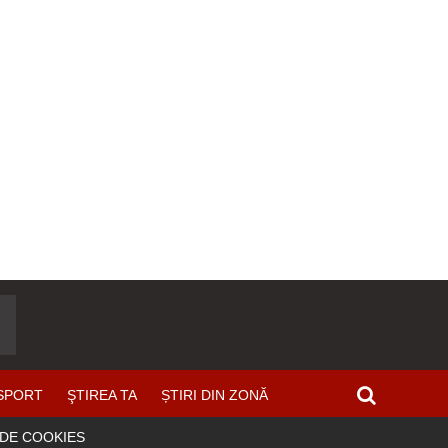
SPORT
ŞTIREA TA
ȘTIRI DIN ZONĂ
 DE COOKIES