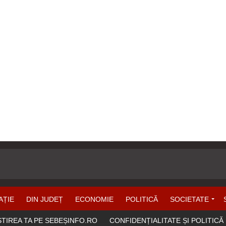
AȚIE
DIN JUDEȚ
ECONOMIE
POLITICĂ
SOCIETATE
ȘTIREA TA PE SEBEȘINFO.RO
CONFIDENȚIALITATE ȘI POLITICĂ