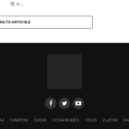
쒃 o...
MULTE ARTICOLE
AJ
CAMPENI
CUGIR
OCNA MURES
TEIUS
ZLATNA
RA