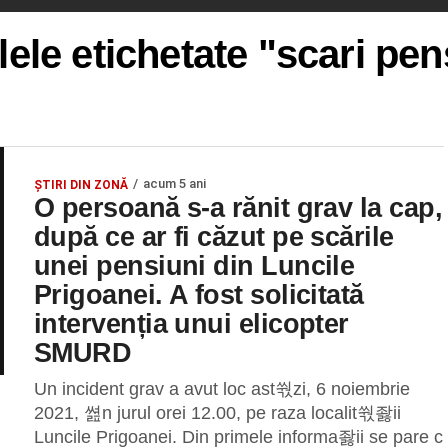
lele etichetate "scari pe
acum 5 ani
ȘTIRI DIN ZONĂ
O persoană s-a rănit grav la cap,
după ce ar fi căzut pe scările
unei pensiuni din Luncile
Prigoanei. A fost solicitată
intervenția unui elicopter
SMURD
Un incident grav a avut loc ast쒃zi, 6 noiembrie
2021, 쎮n jurul orei 12.00, pe raza localit쒃좛ii
Luncile Prigoanei. Din primele informa좛ii se pare c