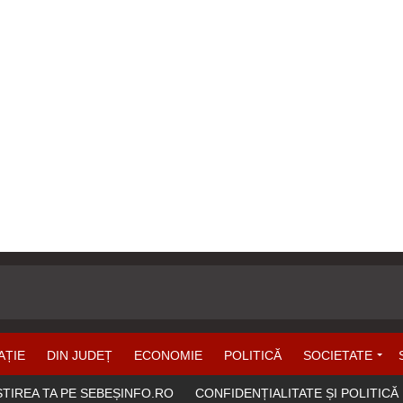
AȚIE
DIN JUDEȚ
ECONOMIE
POLITICĂ
SOCIETATE
ȘTIREA TA PE SEBEȘINFO.RO
CONFIDENȚIALITATE ȘI POLITICĂ