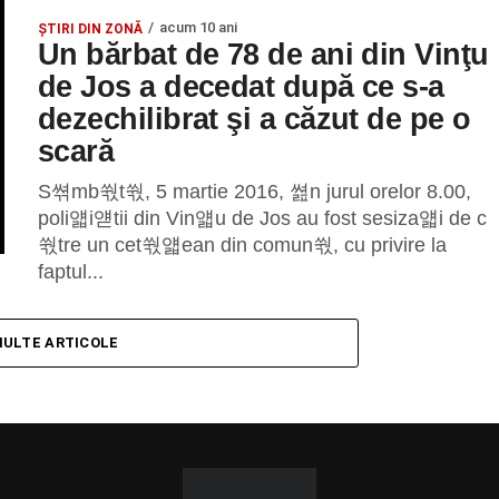
acum 10 ani
ȘTIRI DIN ZONĂ
Un bărbat de 78 de ani din Vinţu
de Jos a decedat după ce s-a
dezechilibrat şi a căzut de pe o
scară
S쎢mb쒃t쒃, 5 martie 2016, 쎮n jurul orelor 8.00,
poli얣i얟tii din Vin얣u de Jos au fost sesiza얣i de c
쒃tre un cet쒃얣ean din comun쒃, cu privire la
faptul...
MULTE ARTICOLE