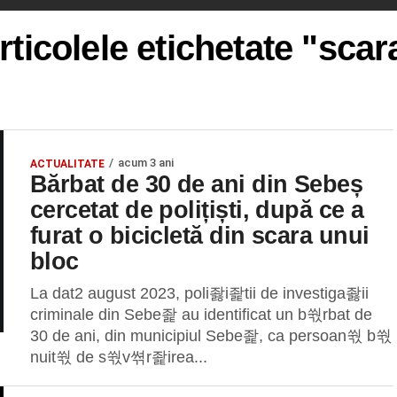
rticolele etichetate "scar
acum 3 ani
ACTUALITATE
Bărbat de 30 de ani din Sebeș
cercetat de polițiști, după ce a
furat o bicicletă din scara unui
bloc
La dat2 august 2023, poli좛i좙tii de investiga좛ii
criminale din Sebe좙 au identificat un b쒃rbat de
30 de ani, din municipiul Sebe좙, ca persoan쒃 b쒃
nuit쒃 de s쒃v쎢r좙irea...