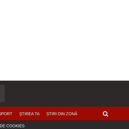
SPORT
ŞTIREA TA
ȘTIRI DIN ZONĂ
 DE COOKIES