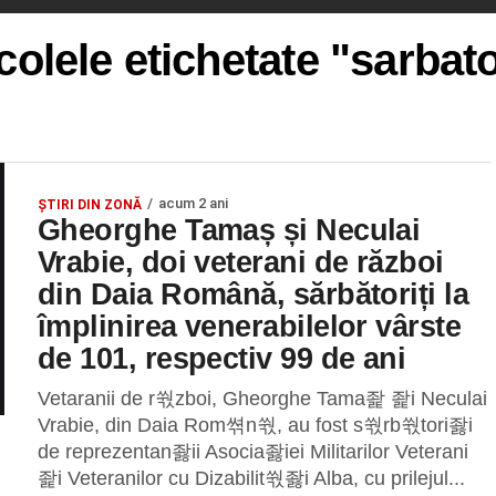
colele etichetate "sarbato
acum 2 ani
ȘTIRI DIN ZONĂ
Gheorghe Tamaș și Neculai
Vrabie, doi veterani de război
din Daia Română, sărbătoriți la
împlinirea venerabilelor vârste
de 101, respectiv 99 de ani
Vetaranii de r쒃zboi, Gheorghe Tama좙 좙i Neculai
Vrabie, din Daia Rom쎢n쒃, au fost s쒃rb쒃tori좛i
de reprezentan좛ii Asocia좛iei Militarilor Veterani
좙i Veteranilor cu Dizabilit쒃좛i Alba, cu prilejul...