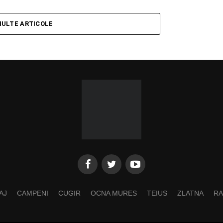
MULTE ARTICOLE
AJ
CAMPENI
CUGIR
OCNA MURES
TEIUS
ZLATNA
RA