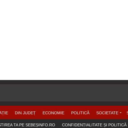
AȚIE
DIN JUDEȚ
ECONOMIE
POLITICĂ
SOCIETATE
ȘTIREA TA PE SEBEȘINFO.RO
CONFIDENȚIALITATE ȘI POLITICĂ