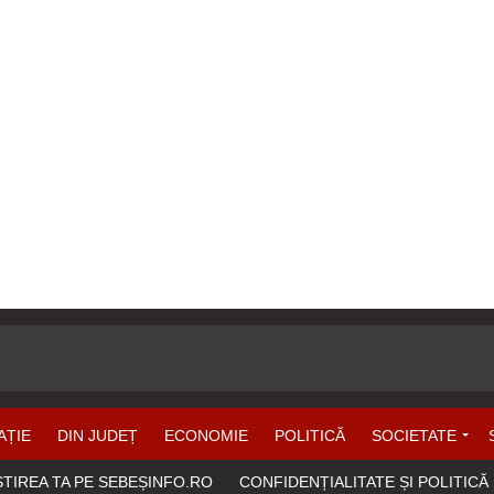
AȚIE
DIN JUDEȚ
ECONOMIE
POLITICĂ
SOCIETATE
ȘTIREA TA PE SEBEȘINFO.RO
CONFIDENȚIALITATE ȘI POLITICĂ