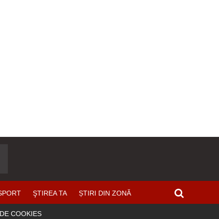
SPORT
ŞTIREA TA
ȘTIRI DIN ZONĂ
 DE COOKIES