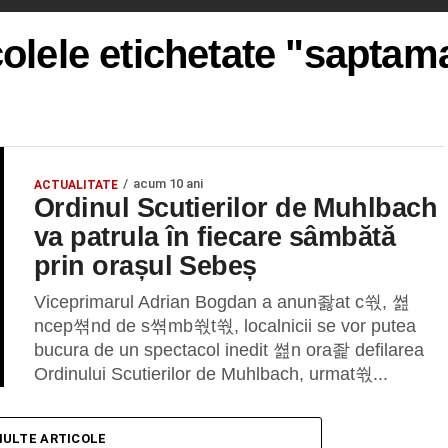
colele etichetate "saptam
acum 10 ani
ACTUALITATE
Ordinul Scutierilor de Muhlbach
va patrula în fiecare sâmbătă
prin orașul Sebeș
Viceprimarul Adrian Bogdan a anun좛at c쒃, 쎮
ncep쎢nd de s쎢mb쒃t쒃, localnicii se vor putea
bucura de un spectacol inedit 쎮n ora좙 defilarea
Ordinului Scutierilor de Muhlbach, urmat쒃...
MULTE ARTICOLE