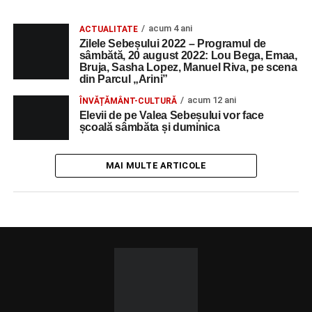
acum 4 ani
ACTUALITATE
Zilele Sebeșului 2022 – Programul de
sâmbătă, 20 august 2022: Lou Bega, Emaa,
Bruja, Sasha Lopez, Manuel Riva, pe scena
din Parcul „Arini”
acum 12 ani
ÎNVĂȚĂMÂNT-CULTURĂ
Elevii de pe Valea Sebeșului vor face
școală sâmbăta și duminica
MAI MULTE ARTICOLE