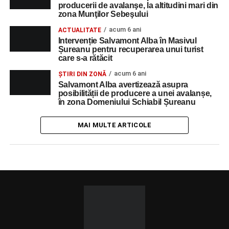
producerii de avalanşe, la altitudini mari din
zona Munţilor Sebeşului
acum 6 ani
ACTUALITATE
Intervenție Salvamont Alba în Masivul
Șureanu pentru recuperarea unui turist
care s-a rătăcit
acum 6 ani
ȘTIRI DIN ZONĂ
Salvamont Alba avertizează asupra
posibilității de producere a unei avalanșe,
în zona Domeniului Schiabil Șureanu
MAI MULTE ARTICOLE