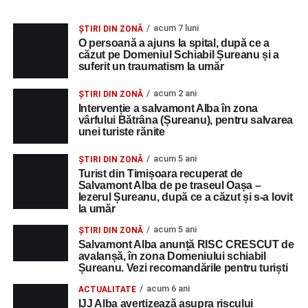
acum 7 luni
ȘTIRI DIN ZONĂ
O persoană a ajuns la spital, după ce a
căzut pe Domeniul Schiabil Șureanu și a
suferit un traumatism la umăr
acum 2 ani
ȘTIRI DIN ZONĂ
Intervenție a salvamont Alba în zona
vârfului Bătrâna (Șureanu), pentru salvarea
unei turiste rănite
acum 5 ani
ȘTIRI DIN ZONĂ
Turist din Timișoara recuperat de
Salvamont Alba de pe traseul Oașa –
Iezerul Șureanu, după ce a căzut și s-a lovit
la umăr
acum 5 ani
ȘTIRI DIN ZONĂ
Salvamont Alba anunță RISC CRESCUT de
avalanșă, în zona Domeniului schiabil
Șureanu. Vezi recomandările pentru turiști
acum 6 ani
ACTUALITATE
IJJ Alba avertizează asupra riscului