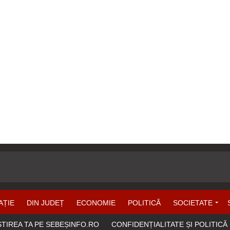
AȚIE
DIN JUDEȚ
ECONOMIE
POLITICĂ
SOCIETATE
ȘTIREA TA PE SEBEȘINFO.RO
CONFIDENȚIALITATE ȘI POLITICĂ