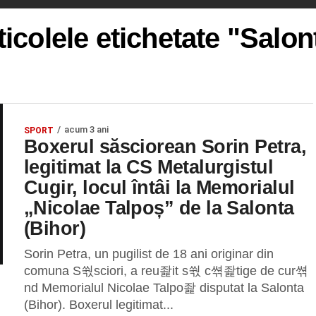
ticolele etichetate "Salon
acum 3 ani
SPORT
Boxerul săsciorean Sorin Petra,
legitimat la CS Metalurgistul
Cugir, locul întâi la Memorialul
„Nicolae Talpoș” de la Salonta
(Bihor)
Sorin Petra, un pugilist de 18 ani originar din
comuna S쒃sciori, a reu좙it s쒃 c쎢좙tige de cur쎢
nd Memorialul Nicolae Talpo좙 disputat la Salonta
(Bihor). Boxerul legitimat...