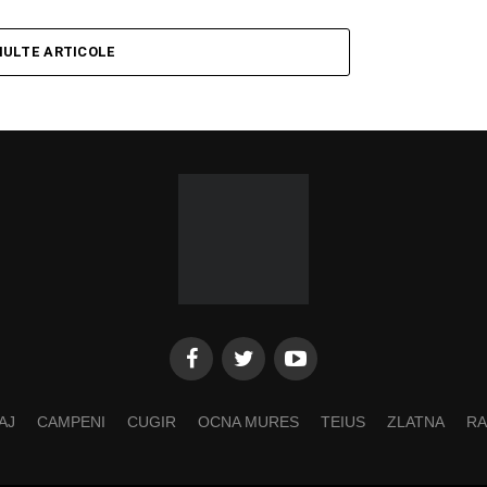
MULTE ARTICOLE
AJ
CAMPENI
CUGIR
OCNA MURES
TEIUS
ZLATNA
RA