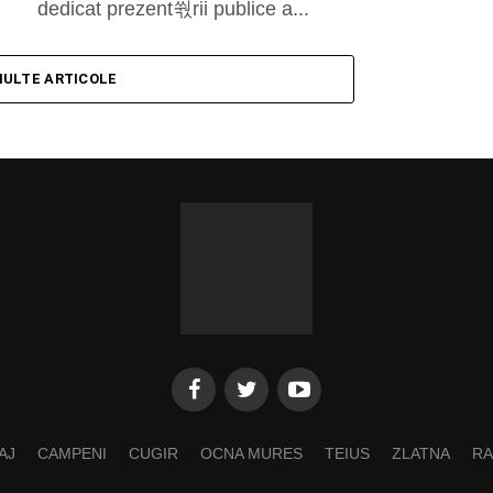
dedicat prezent쒃rii publice a...
MULTE ARTICOLE
AJ
CAMPENI
CUGIR
OCNA MURES
TEIUS
ZLATNA
RA