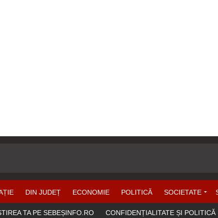
AȚIE
DIN JUDEȚ
ECONOMIE
POLITICĂ
SOCIETATE
ȘTIREA TA PE SEBEȘINFO.RO
CONFIDENȚIALITATE ȘI POLITICĂ