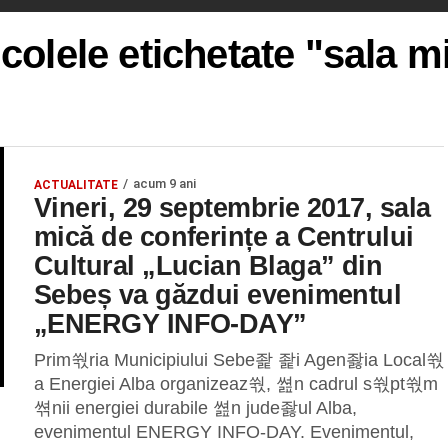
icolele etichetate "sala m
acum 9 ani
ACTUALITATE
Vineri, 29 septembrie 2017, sala
mică de conferințe a Centrului
Cultural „Lucian Blaga” din
Sebeș va găzdui evenimentul
„ENERGY INFO-DAY”
Prim쒃ria Municipiului Sebe좙 좙i Agen좛ia Local쒃
a Energiei Alba organizeaz쒃, 쎮n cadrul s쒃pt쒃m
쎢nii energiei durabile 쎮n jude좛ul Alba,
evenimentul ENERGY INFO-DAY. Evenimentul,