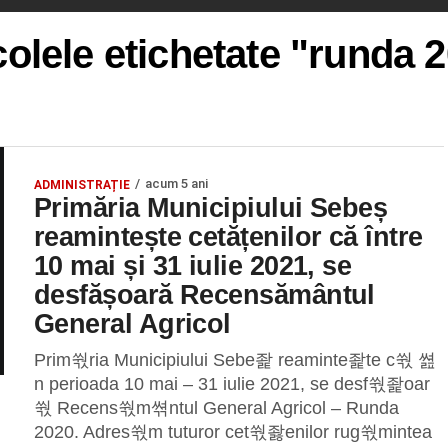
colele etichetate "runda 
acum 5 ani
ADMINISTRAȚIE
Primăria Municipiului Sebeș
reamintește cetățenilor că între
10 mai și 31 iulie 2021, se
desfășoară Recensământul
General Agricol
Prim쒃ria Municipiului Sebe좙 reaminte좙te c쒃 쎮
n perioada 10 mai – 31 iulie 2021, se desf쒃좙oar
쒃 Recens쒃m쎢ntul General Agricol – Runda
2020. Adres쒃m tuturor cet쒃좛enilor rug쒃mintea