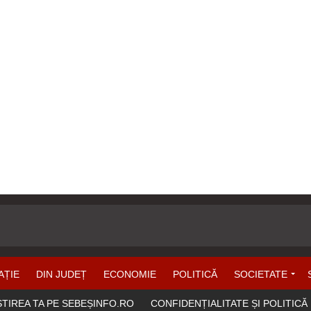
AȚIE
DIN JUDEȚ
ECONOMIE
POLITICĂ
SOCIETATE
ȘTIREA TA PE SEBEȘINFO.RO
CONFIDENȚIALITATE ȘI POLITICĂ