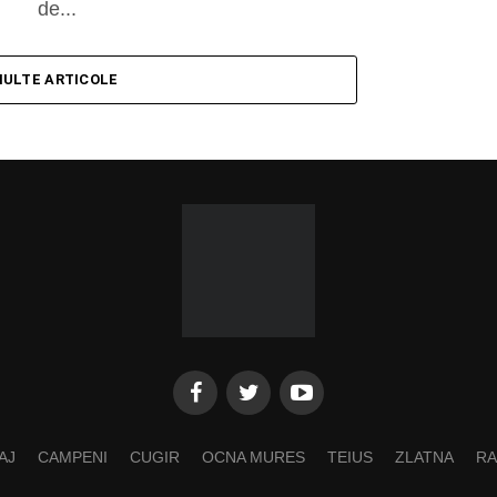
de...
MULTE ARTICOLE
AJ
CAMPENI
CUGIR
OCNA MURES
TEIUS
ZLATNA
RA