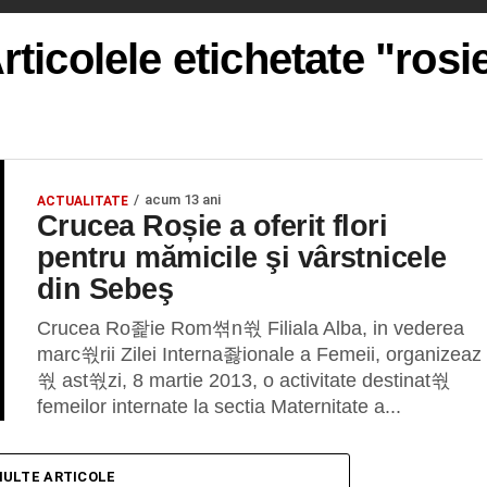
rticolele etichetate "rosi
acum 13 ani
ACTUALITATE
Crucea Roșie a oferit flori
pentru mămicile şi vârstnicele
din Sebeş
Crucea Ro좙ie Rom쎢n쒃 Filiala Alba, in vederea
marc쒃rii Zilei Interna좛ionale a Femeii, organizeaz
쒃 ast쒃zi, 8 martie 2013, o activitate destinat쒃
femeilor internate la sectia Maternitate a...
MULTE ARTICOLE