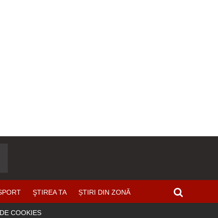
SPORT
ŞTIREA TA
ȘTIRI DIN ZONĂ
 DE COOKIES