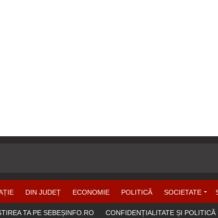
AȚIE
DIN JUDEȚ
ECONOMIE
POLITICĂ
SOCIETATE
ȘTIREA TA PE SEBEȘINFO.RO
CONFIDENȚIALITATE ȘI POLITICĂ