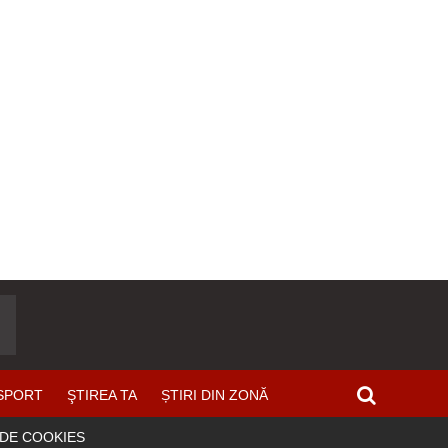
SPORT
ŞTIREA TA
ȘTIRI DIN ZONĂ
 DE COOKIES