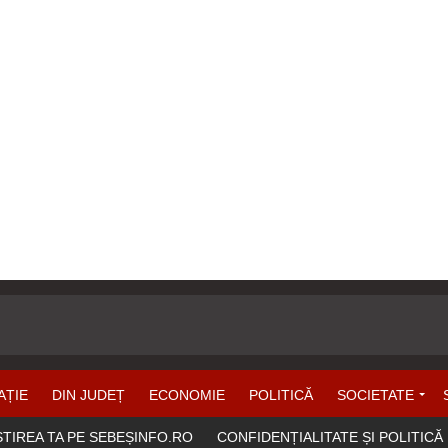
AȚIE
DIN JUDEȚ
ECONOMIE
POLITICĂ
SOCIETATE
ȘTIREA TA PE SEBEȘINFO.RO
CONFIDENȚIALITATE ȘI POLITICĂ