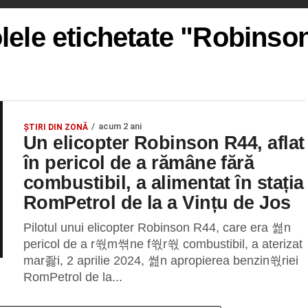
olele etichetate "Robinso
acum 2 ani
ȘTIRI DIN ZONĂ
Un elicopter Robinson R44, aflat
în pericol de a rămâne fără
combustibil, a alimentat în stația
RomPetrol de la a Vințu de Jos
Pilotul unui elicopter Robinson R44, care era 쎮n
pericol de a r쒃m쎢ne f쒃r쒃 combustibil, a aterizat
mar좛i, 2 aprilie 2024, 쎮n apropierea benzin쒃riei
RomPetrol de la...